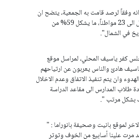
نه وفقاً لرصد قامت به الجمعية، يتضح ان
" عدد الضحايا العرب منذ بداية الحرب وصل الى 23 مواطناً، ما يشكل 59% من
يخ في الشمال".
لس كفر ياسيف المحلي، لمراسل موقع
ياسيف هادئ والناس يعربون عن ارتياحهم
لهدوء وان يتم تنفيذ الاتفاق وعدم الاخلال
ادة طلاب المدارس الى مقاعد الدراسة
ك بشكل مرتب ".
اخر لموقع بانيت وصحيفة بانوراما : "
 مرت علينا أسابيع من الخوف وتوتر