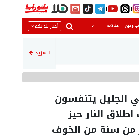
(current)
(current)
أخبار بلداتكم
يا ودين
مقالات
14:46
أكثر من 68 ألف مستجم زاروا شواطئ بحيرة طبريا خلال نهاية الأسبوع
للمزيد
في الجليل يتنفسون
طلاق النار حيز
كثر من سنة من الخوف