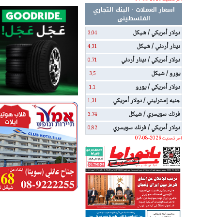
اسعار العملات - البنك التجاري
الفلسطيني
دولار أمريكي / شيكل
3.04
دينار أردني / شيكل
4.31
دولار أمريكي / دينار أردني
0.71
يورو / شيكل
3.5
دولار أمريكي / يورو
1.1
جنيه إسترليني / دولار أمريكي
1.31
فرنك سويسري / شيكل
3.74
دولار أمريكي / فرنك سويسري
0.82
اخر تحديث 2026-08-07