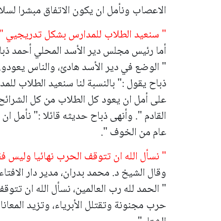
الاعصاب ونأمل ان يكون الاتفاق مبشرا لسلام
" سنعيد الطلاب للمدارس بشكل تدريجيي "
أما رئيس مجلس دير الأسد المحلي أحمد ذباح
" الوضع في دير الأسد هادئ، والناس يعودون
ذباح يقول :" بالنسبة لنا سنعيد الطلاب للم
على أمل ان يعود كل الطلاب من كل الشرائ
القادم ".
وأنهى ذباح حديثه قائلا :" نأمل ان 
عام من الخوف ".
" نسأل الله ان تتوقف الحرب نهائيا وليس ف
وقال الشيخ د. محمد بدران، مدير دار الافتاء 
" الحمد لله رب العالمين، نسأل الله ان تتوق
حرب مجنونة وتقتلل الأبرياء، وتزيد المعان