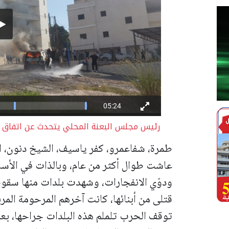
رئيس مجلس البعنة المحلي يتحدث عن اتفاق وق
طمرة، شفاعمرو، كفر ياسيف، الشيخ دنون، ال
عاشت طوال أكثر من عام، وبالذات في الأساب
ودوّي الانفجارات، وشهدت بلدات منها سق
قتلى من أبنائها، كانت آخرهم المرحومة الم
توقف الحرب تلملم هذه البلدات جراحها، بعد 