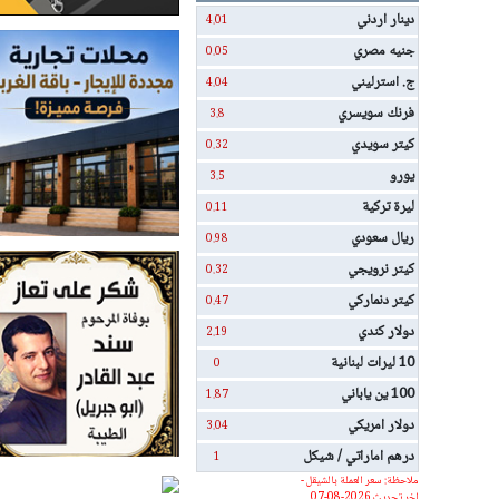
دينار اردني
4.01
جنيه مصري
0.05
ج. استرليني
4.04
فرنك سويسري
3.8
كيتر سويدي
0.32
يورو
3.5
ليرة تركية
0.11
ريال سعودي
0.98
كيتر نرويجي
0.32
كيتر دنماركي
0.47
دولار كندي
2.19
10 ليرات لبنانية
0
100 ين ياباني
1.87
دولار امريكي
3.04
درهم اماراتي / شيكل
1
ملاحظة: سعر العملة بالشيقل -
اخر تحديث 2026-08-07