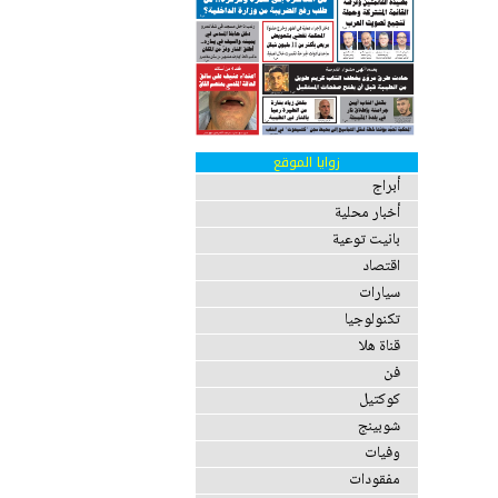
زوايا الموقع
أبراج
أخبار محلية
بانيت توعية
اقتصاد
سيارات
تكنولوجيا
قناة هلا
فن
كوكتيل
شوبينج
وفيات
مفقودات