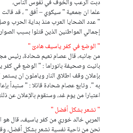
دبت الرعب والخوف في نفوس الناس،
علما ان جمعية " سيكوي – أفق " ، قد قالت ا
إجمالي المواطنين الذين قتلوا بسبب الصوار
" الوضع في كفر ياسيف هادئ "
من جانبه، قال عصام نعيم شحادة، رئيس مج
بانيت وصحيفة بانوراما : " الوضع في كفر 
بإعلان وقف اطلاق النار وياملون ان يستمر ا
به ".
وتابع عصام شحادة قائلا : " سنبدأ بإع
اعتبارا من يوم غد، وسنقوم بالإعلان عن ذل
" نشعر بشكل أفضل "
المربي خالد خوري من كفر ياسيف، قال هو ال
نحن من ناحية نفسية نشعر بشكل أفضل، وقد