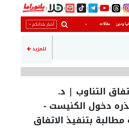
(current)
(current)
أخبار بلداتكم
يا ودين
مقالات
11:56
المحامي زكي كمال يكتب في بانو
للمزيد
فاق التناوب | د.
ره دخول الكنيست -
ة مطالبة بتنفيذ الاتفاق