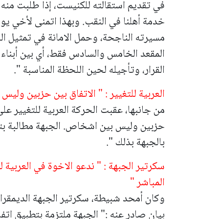
في تقديم استقالته للكنيست، إذا طلبت منه 
خدمة أهلنا في النقب. وبهذا اتمنى لأخي يو
مسيرته الناجحة، وحمل الامانة في تمثيل الن
المقعد الخامس والسادس فقط، أي بين أبناء 
القرار، وتأجيله لحين اللحظة المناسبة ".
العربية للتغيير : " الاتفاق بين حزبين ولي
من جانبها، عقبت الحركة العربية للتغيير على
حزبين وليس بين اشخاص. الجبهة مطالبة بتنفيذ
بالجبهة بذلك ".
سكرتير الجبهة : " ندعو الاخوة في العربية لل
المباشر "
وكان أمحد شبيطة، سكرتير الجبهة الديمقرا
بيان صادر عنه :" الجبهة ملتزمة بتطبيق اتفا