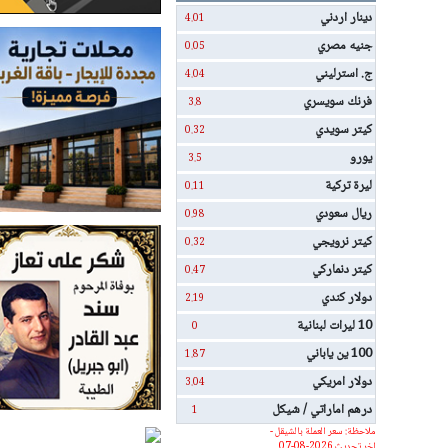
دينار اردني
4.01
جنيه مصري
0.05
ج. استرليني
4.04
فرنك سويسري
3.8
كيتر سويدي
0.32
يورو
3.5
ليرة تركية
0.11
ريال سعودي
0.98
كيتر نرويجي
0.32
كيتر دنماركي
0.47
دولار كندي
2.19
10 ليرات لبنانية
0
100 ين ياباني
1.87
دولار امريكي
3.04
درهم اماراتي / شيكل
1
ملاحظة: سعر العملة بالشيقل -
اخر تحديث 2026-08-07