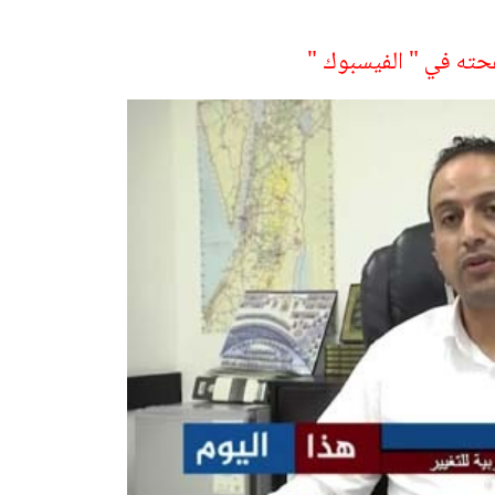
ته في " الفيسبوك "