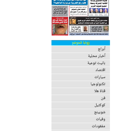
زوايا الموقع
أبراج
أخبار محلية
بانيت توعية
اقتصاد
سيارات
تكنولوجيا
قناة هلا
فن
كوكتيل
شوبينج
وفيات
مفقودات