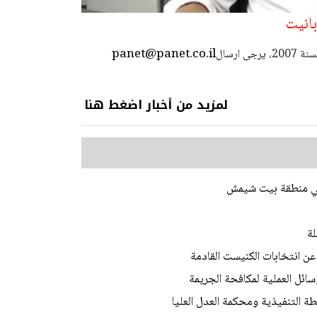
بانيت
panet@panet.co.il
استعمال المضامين بموجب بند 27 أ لقانون الحقوق الأدبية لسنة 2007، يرجى ارسال
لمزيد من أخبار اضغط هنا
في منطقة بيت شيمش
لة
عن انتخابات الكنيست القادمة
ئل العملية لمكافحة الجريمة
 التنفيذية ومحكمة العدل العليا