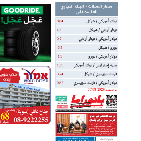
اسعار العملات - البنك التجاري
الفلسطيني
دولار أمريكي / شيكل
3.04
دينار أردني / شيكل
4.31
دولار أمريكي / دينار أردني
0.71
يورو / شيكل
3.5
دولار أمريكي / يورو
1.1
جنيه إسترليني / دولار أمريكي
1.31
فرنك سويسري / شيكل
3.74
دولار أمريكي / فرنك سويسري
0.82
اخر تحديث 2026-08-07