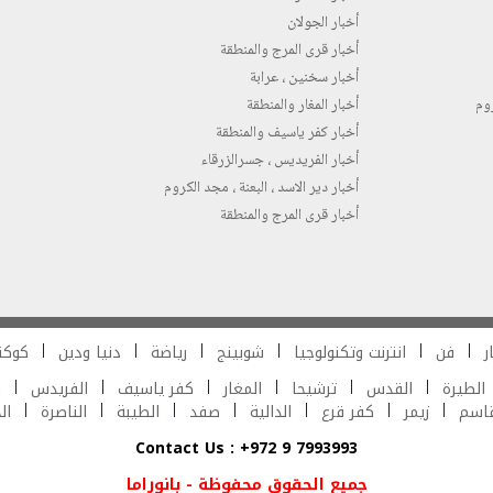
أخبار الجولان
أخبار قرى المرج والمنطقة
أخبار سخنين ، عرابة
روم
أخبار المغار والمنطقة
أخبار كفر ياسيف والمنطقة
أخبار الفريديس ، جسرالزرقاء
أخبار دير الاسد ، البعنة ، مجد الكروم
أخبار قرى المرج والمنطقة
ر
فن
انترنت وتكنولوجيا
شوبينج
رياضة
دنيا ودين
كوكت
الطيرة
القدس
ترشيحا
المغار
كفر ياسيف
الفريدس
ش
قاسم
زيمر
كفر قرع
الدالية
صفد
الطيبة
الناصرة
ال
Contact Us : +972 9 7993993
جميع الحقوق محفوظة - بانوراما