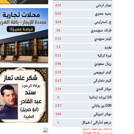
دينار اردني
4.01
جنيه مصري
0.05
ج. استرليني
4.04
فرنك سويسري
3.8
كيتر سويدي
0.32
يورو
3.5
ليرة تركية
0.11
ريال سعودي
0.98
كيتر نرويجي
0.32
كيتر دنماركي
0.47
دولار كندي
2.19
10 ليرات لبنانية
0
100 ين ياباني
1.87
دولار امريكي
3.04
درهم اماراتي / شيكل
1
ملاحظة: سعر العملة بالشيقل -
اخر تحديث 2026-08-07