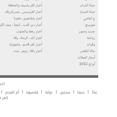
حياة الشباب
أخبار كفر ياسيف والمنطقة
حياة الصبايا
أخبار الفريديس ، جسرالزرقاء
ع الماشي
أخبار شفاعمرو ، طمرة
شوبينج
أخبار دير الاسد ، البعنة ، مجد الك
جديد وصور
أخبار رهط والجنوب
رياضة
أخبار اللد ، الرملة ، يافا
وفيات
أخبار كفر قاسم ، جلجولية
حالة الطقس
أخبار باقة ، زيمر ، جت
أسعار العملات
أبراج 2022
اخبا
عكا
حيفا
سخنين
عرابة
قلنسوة
أم الفحم
كفر 