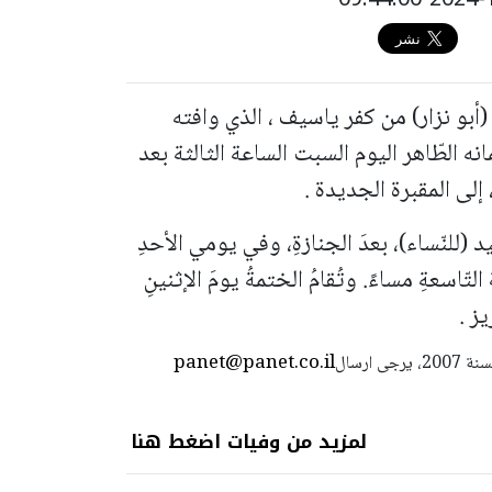
(أبو نزار) من كفر ياسيف ، الذي وافته
نه الطّاهر اليوم السبت الساعة الثالثة بعد
لى المقبرة الجديدة .
يد (للنّساء)، بعدَ الجنازةِ، وفي يومي الأحدِ
 التّاسعةِ مساءً. وتُقامُ الختمةُ يومَ الإثنينِ
يز .
panet@panet.co.il
استعمال المضامين بموجب بند 27 أ لقانون الحقوق الأدبية لسنة 2007، يرجى ارسال
لمزيد من وفيات اضغط هنا