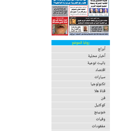
زوايا الموقع
أبراج
أخبار محلية
بانيت توعية
اقتصاد
سيارات
تكنولوجيا
قناة هلا
فن
كوكتيل
شوبينج
وفيات
مفقودات