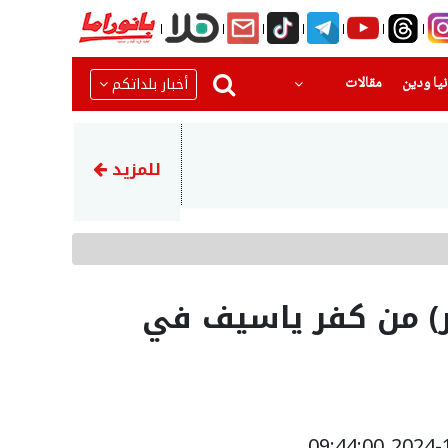
(current)
(current)
أخبار بلداتكم
يا ودين
مقالات
16:03
إحباط محاولة سرقة مركبة وم
للمزيد
زار) من كفر ياسيف في