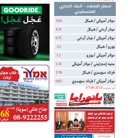
اسعار العملات - البنك التجاري
الفلسطيني
دولار أمريكي / شيكل
3.04
دينار أردني / شيكل
4.31
دولار أمريكي / دينار أردني
0.71
يورو / شيكل
3.5
دولار أمريكي / يورو
1.1
جنيه إسترليني / دولار أمريكي
1.31
فرنك سويسري / شيكل
3.74
دولار أمريكي / فرنك سويسري
0.82
اخر تحديث 2026-08-07