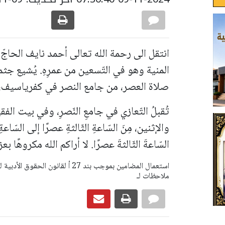
انتقل الى رحمة الله تعالى أحمد نايف الحاجّ 
المنية وهو في التّسعين من عمرِهِ. يُشيع جثما
صلاة العصر، من جامع النصر في كفرياسيف، إ
تُقبلُ التّعازي في جامعِ النّصرِ، وفي بيت الفق
والإثنين، مِنَ السّاعةِ الثّالثةِ عصرًا إلى السّاعةِ
السّاعةَ الثّالثةَ عصرًا.
لا أراكم الله مكروهًا بعز
ملاحظات لـ