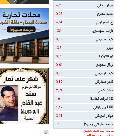
دينار اردني
4.01
جنيه مصري
0.05
ج. استرليني
4.04
فرنك سويسري
3.8
كيتر سويدي
0.32
يورو
3.5
ليرة تركية
0.11
ريال سعودي
0.98
كيتر نرويجي
0.32
كيتر دنماركي
0.47
دولار كندي
2.19
10 ليرات لبنانية
0
100 ين ياباني
1.87
دولار امريكي
3.04
درهم اماراتي / شيكل
1
ملاحظة: سعر العملة بالشيقل -
اخر تحديث 2026-08-07