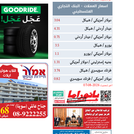
اسعار العملات - البنك التجاري
الفلسطيني
دولار أمريكي / شيكل
3.04
دينار أردني / شيكل
4.31
دولار أمريكي / دينار أردني
0.71
يورو / شيكل
3.5
دولار أمريكي / يورو
1.1
جنيه إسترليني / دولار أمريكي
1.31
فرنك سويسري / شيكل
3.74
دولار أمريكي / فرنك سويسري
0.82
اخر تحديث 2026-08-07