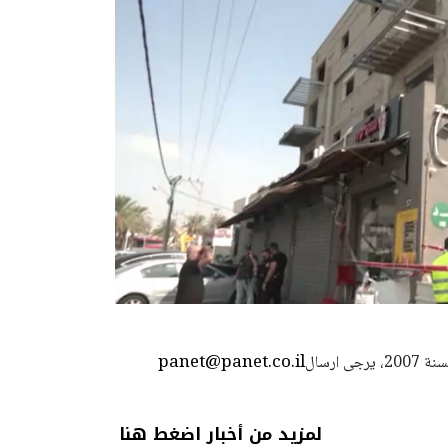
panet@panet.co.il
استعمال المضامين بموجب بند 27 أ لقانون الحقوق الأدبية لسنة 2007، يرجى ارسال
لمزيد من أخبار اضغط هنا