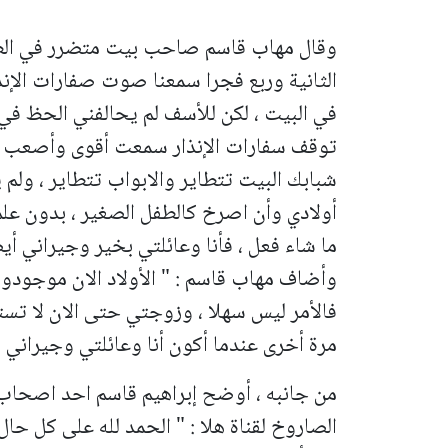
وقال مهاب قاسم صاحب بيت متضرر في الطيرة
الثانية وربع فجرا سمعنا صوت صفارات الإنذار
في البيت ، لكن للأسف لم يحالفني الحظ في 
توقف سفارات الإنذار سمعت أقوى وأصعب ص
شبابك البيت تتطاير والابواب تتطاير ، ولم
أولادي وأن اصرخ كالطفل الصغير ، بدون علم 
ما شاء فعل ، فأنا وعائلتي بخير وجيراني أيض
وأضاف مهاب قاسم : " الأولاد الان موجودو
فالأمر ليس سهلا ، وزوجتي حتى الان لا تستط
مرة أخرى عندما أكون أنا وعائلتي وجيراني ب
من جانبه ، أوضح إبراهيم قاسم احد اصحاب
الصاروخ لقناة هلا : " الحمد لله على كل حا