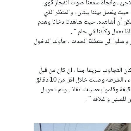
ملاجئ ، وفجأة سمعنا صوت انفجار قوي
 حيث يفصل بيننا بيتان ، والمنظر الذي
ن أن أشاهده، حيث شاهدتا دخانا وهدم
 نعمل وكأننا في حلم " .
 وصلوا الى منطقة الحدث ، حاولنا الدخول
 كان التجاوب سريعا جدا ، ان كان من قبل
قوات الإنقاذ أو نجمة داود الحمراء أو الإطفاء ، الشرطة وصلت خلال اقل من 10 دقائق
يما وصلت الجبهة الداخلية بعد نحو 25 دقيقة وقاموا بعمليات انقاذ ، وتم تحويل
للمبنى واغلاقه " .