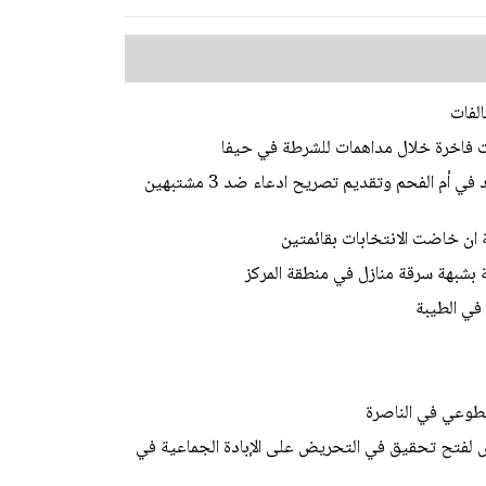
لفات
الشرطة: فك رموز جريمة قتل الشاب محمد محاميد في أم الفحم وتقديم تصريح ادعاء ضد 3 مشتبهين
ة ان خاضت الانتخابات بقائمتين
في الطيبة
طوعي في الناصرة
لرافض لفتح تحقيق في التحريض على الإبادة الجماعية في