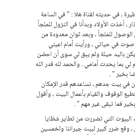
 ، في حديثه لقناة هلا : " في الساعة
 ، أخذت الأولاد وبدأنا في النزول للملجأ
الوصول للملجأ ، وبعد ثوان معدودة من
وت في حياتي ، ورأيت أمام اعيني
 يكن باليد حيلة ولم يبق لي سوى أن احضن
لي بما يحدث أمامي . والحمد لله قدر الله
ا بخير " .
ن في بيت جدهم ، نساعدهم قدر الإمكان
يع الوقوف والقيام بأعمال البيت ، وأقول
خير فما تبقى غير مهم " .
 البيوت التي تضررت من تطاير شظايا
ل ، وقع ضرر كبير لبيت جيراننا ولخمسين