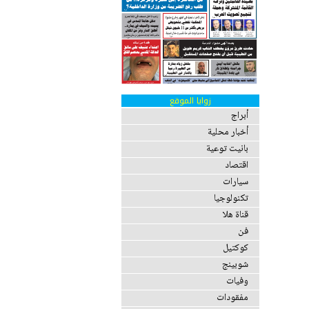
زوايا الموقع
أبراج
أخبار محلية
بانيت توعية
اقتصاد
سيارات
تكنولوجيا
قناة هلا
فن
كوكتيل
شوبينج
وفيات
مفقودات