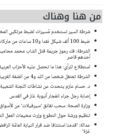
من هنا وهناك
شرطة السير تستخدم مُسيرات لضبط مرتكبي المخا
ضبط 100 ألف شيكل نقدا و10 ساعات من ماركات فاخرة خلال مداهمات للشرطة في حيفا
أحدهم قاصر
استطلاع للرأي: هذا ما تحصل عليه الأحزاب العربي
الشرطة تعتقل شخصا من اللد و4 من الضفة الغربية بشبهة سرقة منازل في منطقة المركز
د. حسام عازم يتحدث عن نشاطات اللجنة الشعبية 
إصابة رجل جراء انفجار أنبوبة غاز في القدس
وزارة الصحة: سحب نقانق ‘سيرفيلات‘ من الأسواق
تنظيم ورشة حول التطوع وإرث مخيمات العمل الت
عدالة: ‘قدمنا استئنافا ضد قرار النيابة العامّة ا
غزة‘