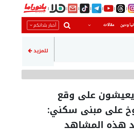
(current)
(current)
أخبار بلداتكم
يا ودين
مقالات
16:03
إحباط محاولة سرقة مركبة وم
للمزيد
 يعيشون على وقع
خ على مبنى سكني:
د هذه المشاهد