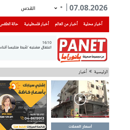
07.08.2026
°
(current)
(current)
(current)
أخبار محلية
أخبار من العالم
أخبار فلسطينية
حالة الطقس
16:10
اعتقال مشتبه ‘ضُبط متلبساً أثن
الرئيسية
أخبار
أسعار العملات