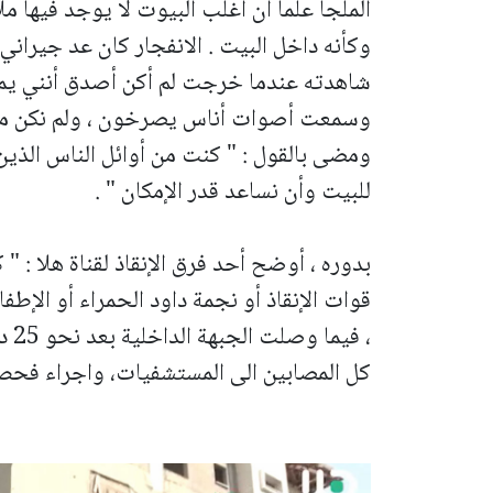
الملجأ علما أن أغلب البيوت لا يوجد فيها 
وكأنه داخل البيت . الانفجار كان عد جيراني
شاهدته عندما خرجت لم أكن أصدق أنني يمك
وسمعت أصوات أناس يصرخون ، ولم نكن ماذا
ومضى بالقول : " كنت من أوائل الناس الذين
للبيت وأن نساعد قدر الإمكان " .
بدوره ، أوضح أحد فرق الإنقاذ لقناة هلا : "
، ف
كل المصابين الى المستشفيات، واجراء فحص 