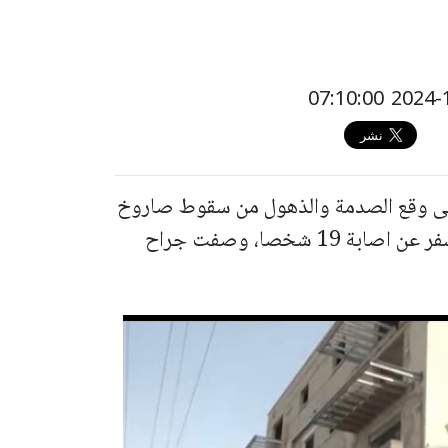
 على وقع الصدمة والذهول من سقوط صاروخ
فجر السبت على مبنى سكني في المدينة، أسفر عن اصابة 19 شخصا، وصفت جراح