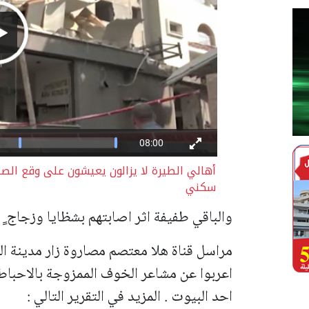
أهالي الطيرة لا يزالون يعيشون على وقع ال
سكني
والباقي طفيفة اثر اصابتهم بشظايا وزجاج ٍ تَح
مراسل قناة هلا معتصم مصاروة زار مدينة ا
اعربوا عن مشاعر الخوف الممزوجة بالاحبا
احد البيوت . المزيد في التقرير التالي :