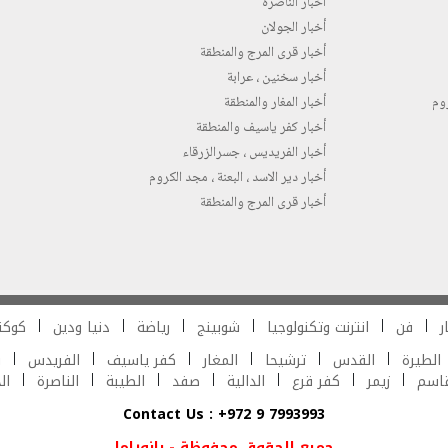
أخبار الناصرة
أخبار الجولان
أخبار قرى المرج والمنطقة
أخبار سخنين ، عرابة
روم
أخبار المغار والمنطقة
أخبار كفر ياسيف والمنطقة
أخبار الفريديس ، جسرالزرقاء
أخبار دير الاسد ، البعنة ، مجد الكروم
أخبار قرى المرج والمنطقة
ر
فن
انترنت وتكنولوجيا
شوبينج
رياضة
دنيا ودين
كوكت
الطيرة
القدس
ترشيحا
المغار
كفر ياسيف
الفريدس
ش
قاسم
زيمر
كفر قرع
الدالية
صفد
الطيبة
الناصرة
ال
Contact Us : +972 9 7993993
جميع الحقوق محفوظة - بانوراما