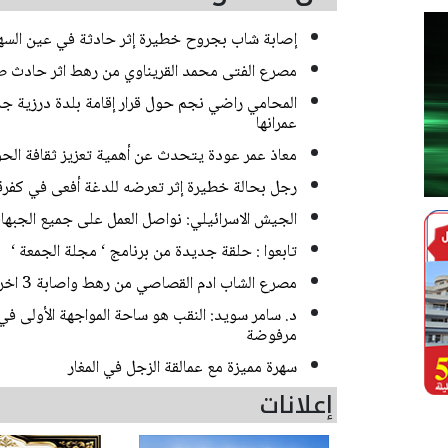
إصابة شاب بجروح خطيرة إثر حادثة في عين السه
مصرع الفتى محمد القريناوي من رهط اثر حادث ط
المحامي راضي نجم حول قرار إقامة بلدة درزية جديد
عمرانها
معاذ عمر عودة يتحدث عن أهمية تعزيز ثقافة الحوا
رجل بحالة خطيرة إثر تعرضه للدغة أفعى في كفر
الجيش الاسرائيلي: نواصل العمل على جميع الجبها
تابعوا : حلقة جديدة من برنامج ‘ مجلة الجمعة ‘
مصرع الشاب ادم القصاصي من رهط واصابة 3 اخرين بحادث طرق مروع قرب حورة
د. سامر سويد: النقب هو ساحة المواجهة الأولى في
مرفوضة
سهرة مميزة مع عمالقة الزجل في المغار
إعلانات