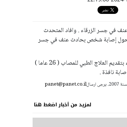
ه لحادث عنف في جسر الزرقاء . وافاد المتحدث
لاغ حول إصابة شخص بحادث عنف في جسر
وقام الطاقم الطبي التابع لنجمة داود الحمراء بتقديم العلاج الطبي للمصاب ( 26 عاما )
ابة نافذة .
panet@panet.co.il
استعمال المضامين بموجب بند 27 أ لقانون الحقوق الأدبية لسنة 2007، يرجى ارسال
لمزيد من أخبار اضغط هنا