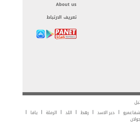
About us
تعريف الارتباط
يل
فاعمرو
دير الاسد
رهط
اللد
الرملة
يافا
جولان