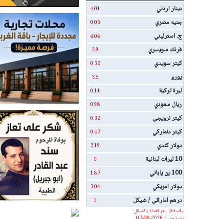
دينار اردني
4.01
جنيه مصري
0.05
ج. استرليني
4.04
فرنك سويسري
3.8
كيتر سويدي
0.32
يورو
3.5
ليرة تركية
0.11
ريال سعودي
0.98
كيتر نرويجي
0.32
كيتر دنماركي
0.47
دولار كندي
2.19
10 ليرات لبنانية
0
100 ين ياباني
1.87
دولار امريكي
3.04
درهم اماراتي / شيكل
1
ملاحظة: سعر العملة بالشيقل -
اخر تحديث 2026-08-07