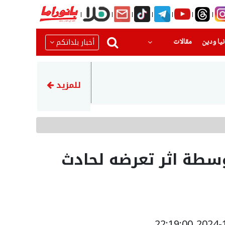
(current)
(current)
أخبار بلداتكم
يا ودين
مقالات
13:45
شركة بترول أبوظبي : استهداف
للمزيد
لة متوسطة اثر تعرضه لحادث