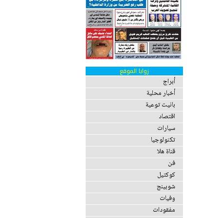
زوايا الموقع
أبراج
أخبار محلية
بانيت توعية
اقتصاد
سيارات
تكنولوجيا
قناة هلا
فن
كوكتيل
شوبينج
وفيات
مفقودات