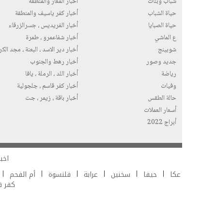
شباب وبنات
أخبار المغار والمنطقة
حياة الشباب
أخبار كفر ياسيف والمنطقة
حياة الصبايا
أخبار الفريديس ، جسرالزرقاء
ع الماشي
أخبار شفاعمرو ، طمرة
شوبينج
أخبار دير الاسد ، البعنة ، مجد الك
جديد وصور
أخبار رهط والجنوب
رياضة
أخبار اللد ، الرملة ، يافا
وفيات
أخبار كفر قاسم ، جلجولية
حالة الطقس
أخبار باقة ، زيمر ، جت
أسعار العملات
أبراج 2022
اخبا
عكا
حيفا
سخنين
عرابة
قلنسوة
أم الفحم
كفر 