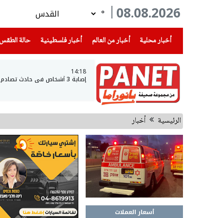
08.08.2026
°
(current)
(current)
(current)
أخبار محلية
أخبار من العالم
أخبار فلسطينية
حالة الطقس
14:18
إصابة 3 أشخاص في حادث تصادم بين مركبتين على شارع 6 قرب مفرق عارة
الرئيسية
أخبار
أسعار العملات