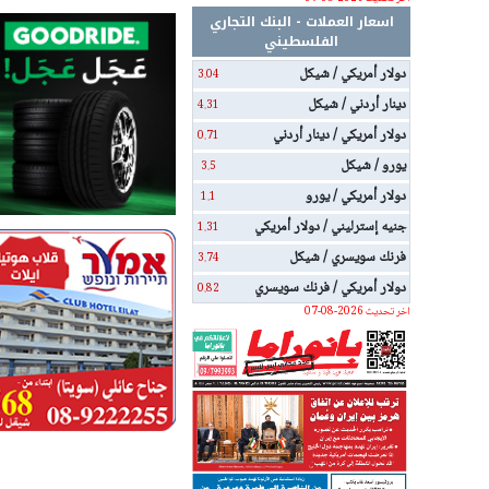
اسعار العملات - البنك التجاري
الفلسطيني
دولار أمريكي / شيكل
3.04
دينار أردني / شيكل
4.31
دولار أمريكي / دينار أردني
0.71
يورو / شيكل
3.5
دولار أمريكي / يورو
1.1
جنيه إسترليني / دولار أمريكي
1.31
فرنك سويسري / شيكل
3.74
دولار أمريكي / فرنك سويسري
0.82
اخر تحديث 2026-08-07