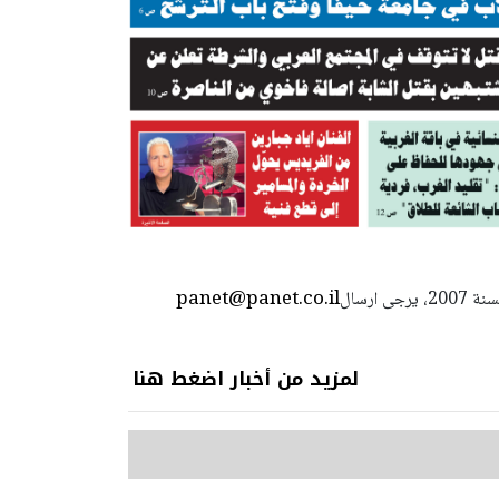
panet@panet.co.il
استعمال المضامين بموجب بند 27 أ لقانون الحقوق الأدبية لسنة 2007، يرجى ارسال
لمزيد من أخبار اضغط هنا