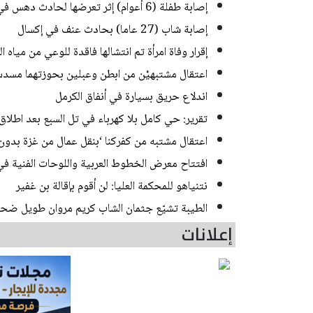
إصابة طفلة (6 أعوام) إثر تعرضها لحادث دهس في رهط
إصابة شاب (27 عاما) بحادث عنف في إكسال
إقرار وفاة امرأة تم انتشالها فاقدة للوعي من مياه
اعتقال مشتبهيْن من ابطن وعبلين بحوزتهما مسدس
اندلاع حريق بسيارة في أنفاق الكرمل
تقرير: حي كامل بلا كهرباء في تل السبع بعد اطلاق 
اعتقال مشتبه من كفركنا ‘بنقل عمال من غزة بدون
افتتاح معرض الخطوط العربية واللوحات الفنية في 
نتنياهو للمحكمة العليا: لن أقوم بإقالة بن غفير
الطيبة تشيّع جثمان الشاب كريم مروان طويل ضحي
إعلانات