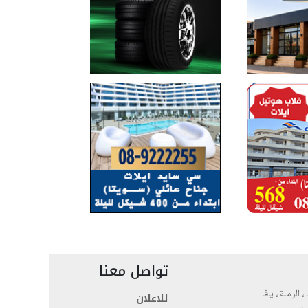
تواصل معنا
، الرملة ، يافا
للاعلان