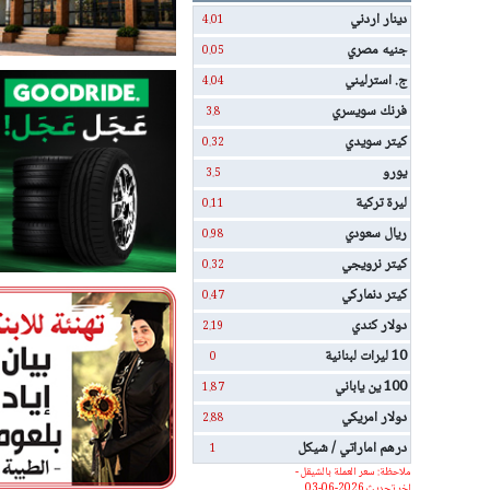
دينار اردني
4.01
جنيه مصري
0.05
ج. استرليني
4.04
فرنك سويسري
3.8
كيتر سويدي
0.32
يورو
3.5
ليرة تركية
0.11
ريال سعودي
0.98
كيتر نرويجي
0.32
كيتر دنماركي
0.47
دولار كندي
2.19
10 ليرات لبنانية
0
100 ين ياباني
1.87
دولار امريكي
2.88
درهم اماراتي / شيكل
1
ملاحظة: سعر العملة بالشيقل -
اخر تحديث 2026-06-03