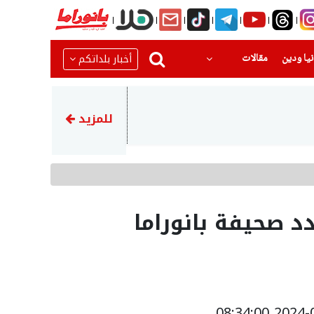
(current)
(current)
أخبار بلداتكم
يا ودين
مقالات
23:45
إيران تهدد بمهاجمة دول الخلي
للمزيد
د صحيفة بانوراما