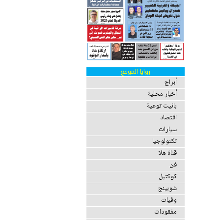
زوايا الموقع
أبراج
أخبار محلية
بانيت توعية
اقتصاد
سيارات
تكنولوجيا
قناة هلا
فن
كوكتيل
شوبينج
وفيات
مفقودات