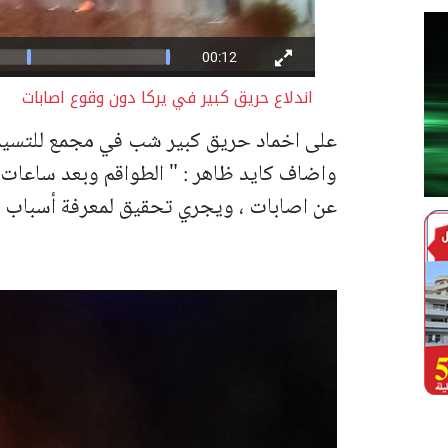
اندلاع حريق كبير في يركا دون وقوع اصابات
على اخماد حريق كبير شب في مجمع للتسيمير
واضاف كايد ظاهر : " الطواقم وبعد ساعات 
عن اصابات ، ويجري تحقيق لمعرفة أسباب ان