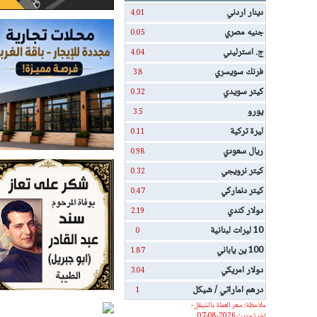
دينار اردني
4.01
جنيه مصري
0.05
ج. استرليني
4.04
فرنك سويسري
3.8
كيتر سويدي
0.32
يورو
3.5
ليرة تركية
0.11
ريال سعودي
0.98
كيتر نرويجي
0.32
كيتر دنماركي
0.47
دولار كندي
2.19
10 ليرات لبنانية
0
100 ين ياباني
1.87
دولار امريكي
3.04
درهم اماراتي / شيكل
1
ملاحظة: سعر العملة بالشيقل -
اخر تحديث 2026-08-07