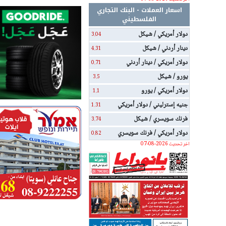
اسعار العملات - البنك التجاري
الفلسطيني
دولار أمريكي / شيكل
3.04
دينار أردني / شيكل
4.31
دولار أمريكي / دينار أردني
0.71
يورو / شيكل
3.5
دولار أمريكي / يورو
1.1
جنيه إسترليني / دولار أمريكي
1.31
فرنك سويسري / شيكل
3.74
دولار أمريكي / فرنك سويسري
0.82
اخر تحديث 2026-08-07