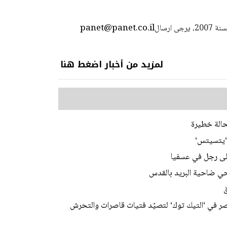
panet@panet.co.il
استعمال المضامين بموجب بند 27 أ لقانون الحقوق الأدبية لسنة 2007، يرجى ارسال
لمزيد من أخبار اضغط هنا
 ‘يتسيتس‘
على رجل في عسفيا
 في ‘التيك توك‘ لتصيّد فتيات قاصرات والتحرش