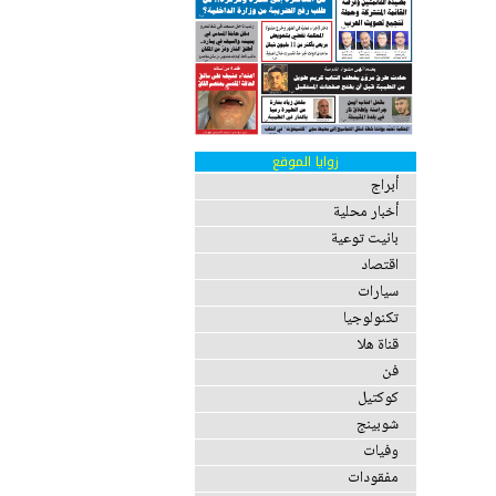
زوايا الموقع
أبراج
أخبار محلية
بانيت توعية
اقتصاد
سيارات
تكنولوجيا
قناة هلا
فن
كوكتيل
شوبينج
وفيات
مفقودات