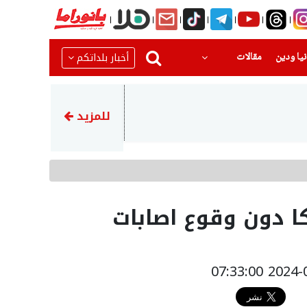
(current)
(current)
أخبار بلداتكم
يا ودين
مقالات
22:22
عراقجي يشيد بالجيش الإيراني 
للمزيد
كا دون وقوع اصابات