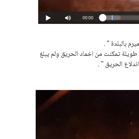
م بالبلدة " .
طويلة تمكنت من اخماد الحريق ولم يبلغ
دلاع الحريق " .