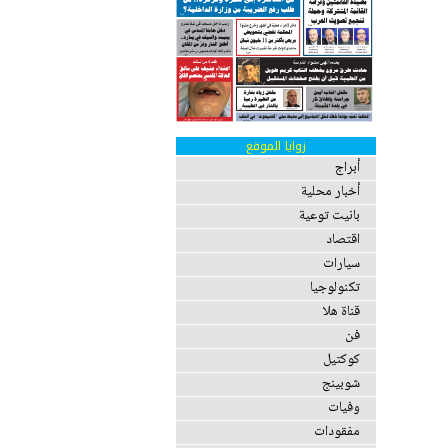
زوايا الموقع
أبراج
أخبار محلية
بانيت توعية
اقتصاد
سيارات
تكنولوجيا
قناة هلا
فن
كوكتيل
شوبينج
وفيات
مفقودات