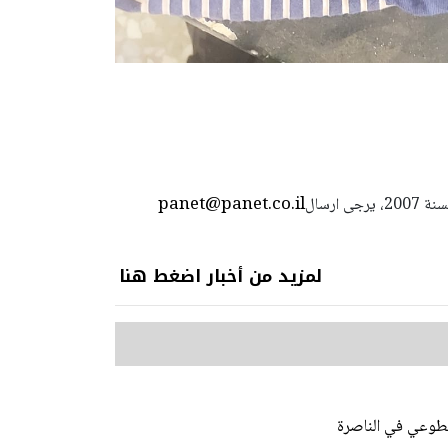
panet@panet.co.il
استعمال المضامين بموجب بند 27 أ لقانون الحقوق الأدبية لسنة 2007، يرجى ارسال
لمزيد من أخبار اضغط هنا
طوعي في الناصرة