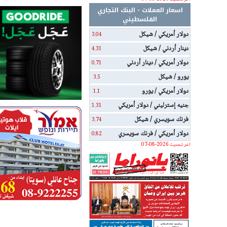
اسعار العملات - البنك التجاري
الفلسطيني
دولار أمريكي / شيكل
3.04
دينار أردني / شيكل
4.31
دولار أمريكي / دينار أردني
0.71
يورو / شيكل
3.5
دولار أمريكي / يورو
1.1
جنيه إسترليني / دولار أمريكي
1.31
فرنك سويسري / شيكل
3.74
دولار أمريكي / فرنك سويسري
0.82
اخر تحديث 2026-08-07