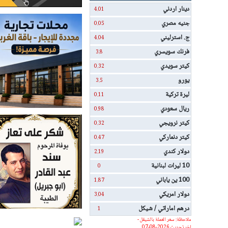
دينار اردني
4.01
جنيه مصري
0.05
ج. استرليني
4.04
فرنك سويسري
3.8
كيتر سويدي
0.32
يورو
3.5
ليرة تركية
0.11
ريال سعودي
0.98
كيتر نرويجي
0.32
كيتر دنماركي
0.47
دولار كندي
2.19
10 ليرات لبنانية
0
100 ين ياباني
1.87
دولار امريكي
3.04
درهم اماراتي / شيكل
1
ملاحظة: سعر العملة بالشيقل -
اخر تحديث 2026-08-07