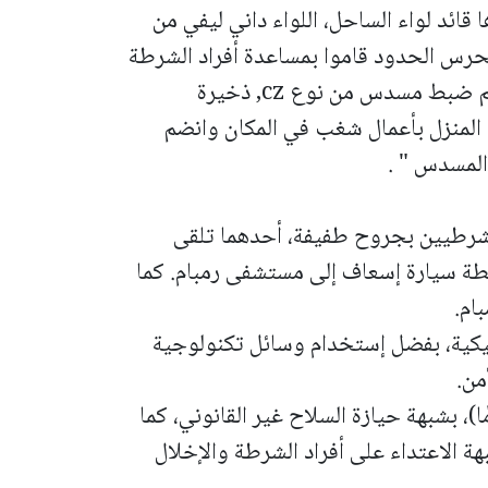
 قائد لواء الساحل، اللواء داني ليفي من
لحرس الحدود قاموا بمساعدة أفراد الشرطة
خلال التفتيش، تم ضبط مسدس من نوع cz, ذخيرة
 المنزل بأعمال شغب في المكان وانضم
المسدس " .
 شرطيين بجروح طفيفة، أحدهما تلقى
سطة سيارة إسعاف إلى مستشفى رمبام. كما
ام.
يكية، بفضل إستخدام وسائل تكنولوجية
من.
ض على مشتبه يبلغ من العمر (26 عامًا)، بشبهة حيازة السلاح غير القانوني، كما
هين آخرين بشبهة الاعتداء على أفراد الشرطة والإخلال