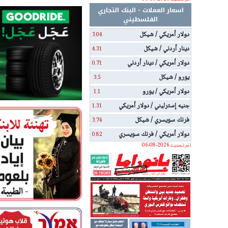
اسعار العملات - البنك التجاري
الفلسطيني
دولار أمريكي / شيكل
3.04
دينار أردني / شيكل
4.31
دولار أمريكي / دينار أردني
0.71
يورو / شيكل
3.5
دولار أمريكي / يورو
1.1
جنيه إسترليني / دولار أمريكي
1.31
فرنك سويسري / شيكل
3.74
دولار أمريكي / فرنك سويسري
0.82
اخر تحديث 2026-08-06