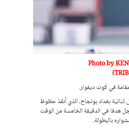
ضي مدرب منتخب الجزائر - (Photo by KENZO
TRIB
لمقامة في كوت ديفوار.
نا فاسو بفضل ثنائية بغداد بونجاح، الذي أنقذ حظوظ
اللقب في 2019، بعد أن سجل هدفا في الدقيقة الخامسة من الوقت
شواره بالبطولة.