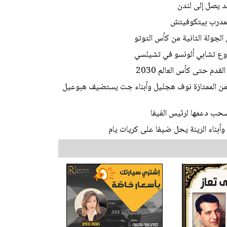
يد يصل إلى لندن
المدرب بيتكوفيتش
الجولة الثانية من كأس التوتو
وع تشابي ألونسو في تشيلسي
دم حتى كأس العالم 2030
ط من الممتازة نوف هجليل وأبناء جت يستضيف هبوعيل
تسحب دعمها لرئيس الفيفا
أبناء الرينة يحل ضيفا على كريات يام