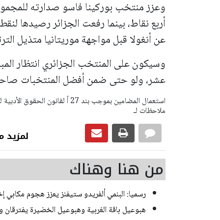
وعزز منتخب بوركينا فاسو صدارته للمجموعة
أربع نقاط، بينما رفعت الجزائر رصيدها لنقطت
عن أنغولا قبل مواجهة موريتانيا متذيل الت
وسيكون على المنتخب الجزائري انتظار المبارا
عشر، ولو حتى ضمن أفضل المنتخبات صاحبة 
ملاحظات لـ
لمزيد من رياضة
من هنا وهناك
رسميا: البنمي ألفريدو ستيفنز يعزز هجوم مكابي إخ
هبوعيل باقة الغربية وهبوعيل الخضيرة يفترقان وديا 