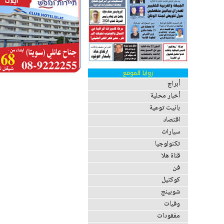
زوايا الموقع
أبراج
أخبار محلية
بانيت توعية
اقتصاد
سيارات
تكنولوجيا
قناة هلا
فن
كوكتيل
شوبينج
وفيات
مفقودات