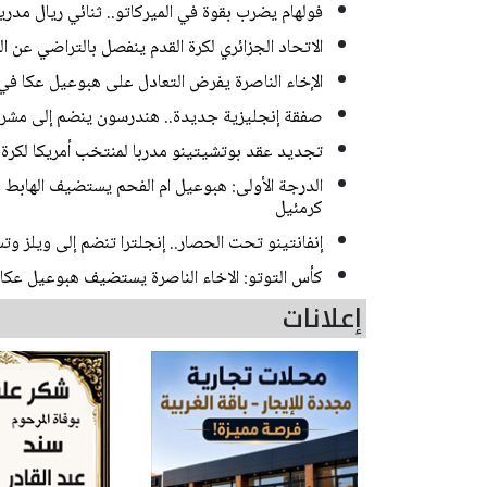
فولهام يضرب بقوة في الميركاتو.. ثنائي ريال مدر
الاتحاد الجزائري لكرة القدم ينفصل بالتراضي عن 
الإخاء الناصرة يفرض التعادل على هبوعيل عكا في 
صفقة إنجليزية جديدة.. هندرسون ينضم إلى مشر
تجديد عقد بوتشيتينو مدربا لمنتخب أمريكا لكرة الق
الدرجة الأولى: هبوعيل ام الفحم يستضيف الهاب
كرمئيل
إنفانتينو تحت الحصار.. إنجلترا تنضم إلى ويلز و
كأس التوتو: الاخاء الناصرة يستضيف هبوعيل عكا و
إعلانات