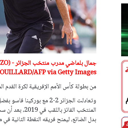
جمال بلما
OUILLARD/AFP via Getty Images)
من بطولة كأس الأمم الإفريقية لكرة القدم ا
وتعادلت الجزائر 2-2 مع بوركي
المنتخب الفائز ب
بدل الضائع، ليمنح فريقه النقطة الثانية في م