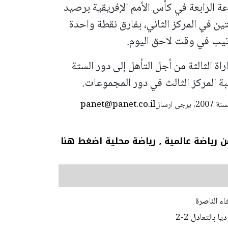
 الرابعة في كأس الأمم الإفريقية برصيد
ين في المركز الثاني، بفارق نقطة واحدة
رتيب في وقت لاحق اليوم.
ة الثالثة من أجل التأهل إلى دور الستة
المركز الثالث في دور المجموعات.
panet@panet.co.il
استعمال المضامين بموجب بند 27 أ لقانون الحقوق الأدبية لسنة 2007، يرجى ارسال
 عالمية ٫ رياضة محلية اضغط هنا
اء الناصرة
بالتعادل 2-2