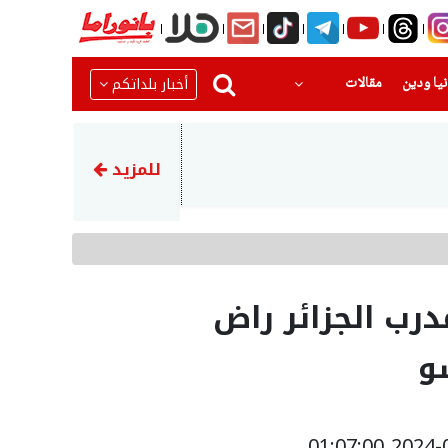
(current)
(current)
أخبار بلداتكم
يا ودين
مقالات
20:14
هل أنت من المستحقين؟ التأمين 
للمزيد
درب الجزائر راض
و