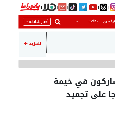
(current)
(current)
أخبار بلداتكم
يا ودين
مقالات
16:03
إحباط محاولة سرقة مركبة وم
للمزيد
اركون في خيمة
ا على تجميد