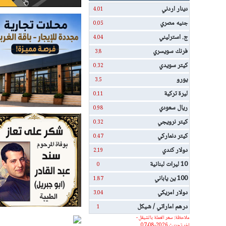
دينار اردني
4.01
جنيه مصري
0.05
ج. استرليني
4.04
فرنك سويسري
3.8
كيتر سويدي
0.32
يورو
3.5
ليرة تركية
0.11
ريال سعودي
0.98
كيتر نرويجي
0.32
كيتر دنماركي
0.47
دولار كندي
2.19
10 ليرات لبنانية
0
100 ين ياباني
1.87
دولار امريكي
3.04
درهم اماراتي / شيكل
1
ملاحظة: سعر العملة بالشيقل -
اخر تحديث 2026-08-07