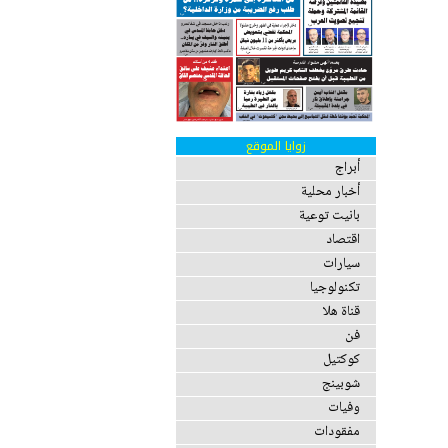
زوايا الموقع
أبراج
أخبار محلية
بانيت توعية
اقتصاد
سيارات
تكنولوجيا
قناة هلا
فن
كوكتيل
شوبينج
وفيات
مفقودات