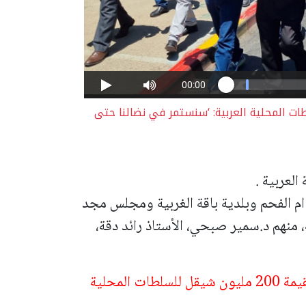
ت المحلية العربية: ‘سنستمر في نضالنا حتى
لعربية .
ام الفحم وبلدية باقة الغربية ومجلس مجد
منهم د.سمير صبحي، الأستاذ رائد دقة،
سموتريتش يقرر تجميد تحويل ميزانيات بقيمة 200 مليون شيقل للسلطات المحلية