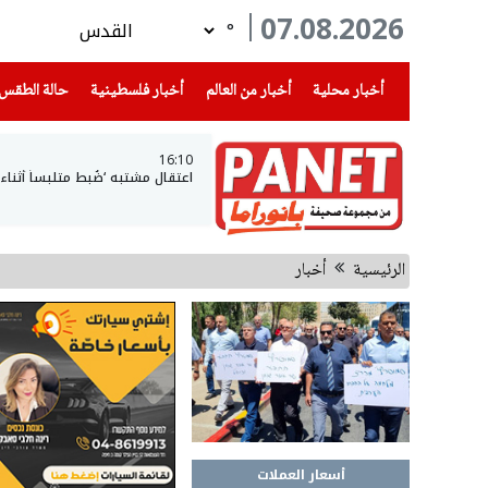
07.08.2026
°
(current)
(current)
(current)
أخبار محلية
أخبار من العالم
أخبار فلسطينية
حالة الطقس
16:10
اعتقال مشتبه ‘ضُبط متلبساً أثن
الرئيسية
أخبار
أسعار العملات