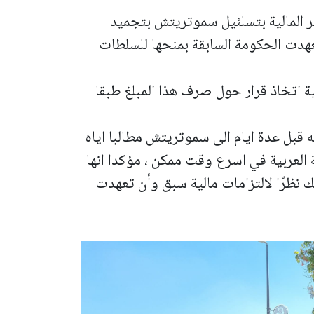
 المالية بتسلئيل سموتريتش بتجميد
200 مليون شيقل تعهدت الحكومة السابقة بمنحها للسلطات
ية اتخاذ قرار حول صرف هذا المبلغ طبقا
قبل عدة ايام الى سموتريتش مطالبا اياه
 العربية في اسرع وقت ممكن ، مؤكدا انها
لك نظرًا لالتزامات مالية سبق وأن تعهدت