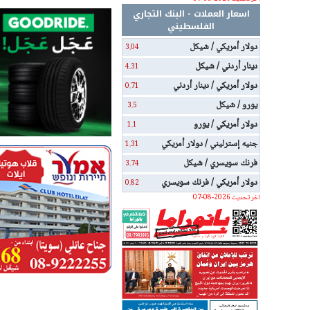
اسعار العملات - البنك التجاري
الفلسطيني
دولار أمريكي / شيكل
3.04
دينار أردني / شيكل
4.31
دولار أمريكي / دينار أردني
0.71
يورو / شيكل
3.5
دولار أمريكي / يورو
1.1
جنيه إسترليني / دولار أمريكي
1.31
فرنك سويسري / شيكل
3.74
دولار أمريكي / فرنك سويسري
0.82
اخر تحديث 2026-08-07