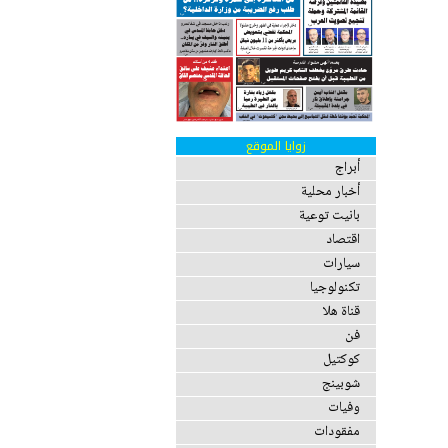
زوايا الموقع
أبراج
أخبار محلية
بانيت توعية
اقتصاد
سيارات
تكنولوجيا
قناة هلا
فن
كوكتيل
شوبينج
وفيات
مفقودات