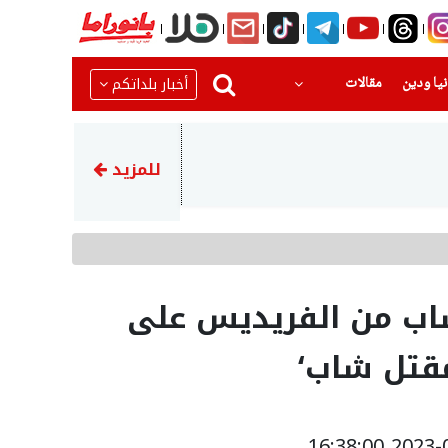
(current)
(current)
أخبار بلداتكم
يا ودين
مقالات
20:08
مصرع شاب واصابة 3 اخرين بحادث طرق مروع قرب حورة
للمزيد
شاب من الفريديس على
مقتل شاب‘