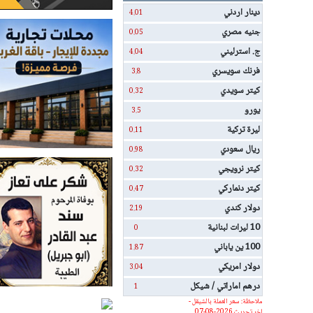
دينار اردني
4.01
جنيه مصري
0.05
ج. استرليني
4.04
فرنك سويسري
3.8
كيتر سويدي
0.32
يورو
3.5
ليرة تركية
0.11
ريال سعودي
0.98
كيتر نرويجي
0.32
كيتر دنماركي
0.47
دولار كندي
2.19
10 ليرات لبنانية
0
100 ين ياباني
1.87
دولار امريكي
3.04
درهم اماراتي / شيكل
1
ملاحظة: سعر العملة بالشيقل -
اخر تحديث 2026-08-07