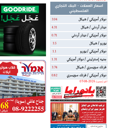
اسعار العملات - البنك التجاري
الفلسطيني
دولار أمريكي / شيكل
3.04
دينار أردني / شيكل
4.31
دولار أمريكي / دينار أردني
0.71
يورو / شيكل
3.5
دولار أمريكي / يورو
1.1
جنيه إسترليني / دولار أمريكي
1.31
فرنك سويسري / شيكل
3.74
دولار أمريكي / فرنك سويسري
0.82
اخر تحديث 2026-08-07