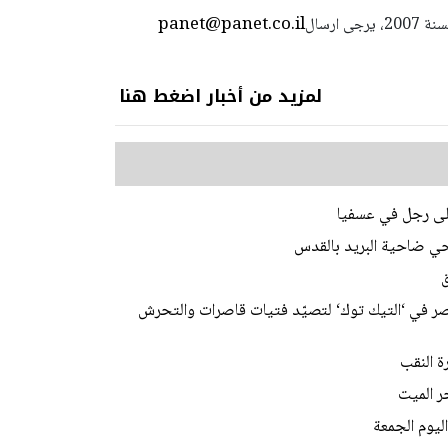
panet@panet.co.il
استعمال المضامين بموجب بند 27 أ لقانون الحقوق الأدبية لسنة 2007، يرجى ارسال
لمزيد من أخبار اضغط هنا
على رجل في عسفيا
 في ‘التيك توك‘ لتصيّد فتيات قاصرات والتحرش
ليوم الجمعة