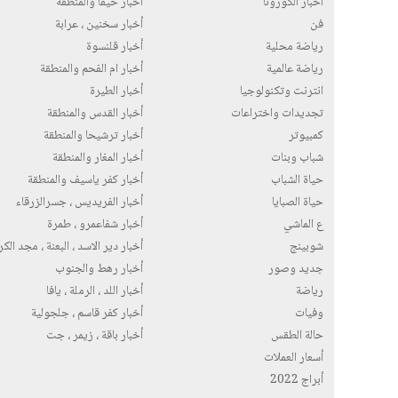
أخبار الكورونا
أخبار حيفا والمنطقة
فن
أخبار سخنين ، عرابة
رياضة محلية
أخبار قلنسوة
رياضة عالمية
أخبار ام الفحم والمنطقة
انترنت وتكنولوجيا
أخبار الطيرة
تجديدات واختراعات
أخبار القدس والمنطقة
كمبيوتر
أخبار ترشيحا والمنطقة
شباب وبنات
أخبار المغار والمنطقة
حياة الشباب
أخبار كفر ياسيف والمنطقة
حياة الصبايا
أخبار الفريديس ، جسرالزرقاء
ع الماشي
أخبار شفاعمرو ، طمرة
شوبينج
أخبار دير الاسد ، البعنة ، مجد الك
جديد وصور
أخبار رهط والجنوب
رياضة
أخبار اللد ، الرملة ، يافا
وفيات
أخبار كفر قاسم ، جلجولية
حالة الطقس
أخبار باقة ، زيمر ، جت
أسعار العملات
أبراج 2022