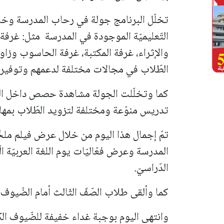
تخلّل البرنامج جولة في رحاب المدرسة وخار
التّعليميّة الموجودة في المدرسة مثل: غرفة ا
والإثراء، غرفة المكتبة، غرفة الحاسوب وز
الطّلاب في مجالات مختلفة لدعمهم وتوفير أ
كما وتخلّلت الجولة مشاهدة حصص داخل الص
تدريس منوّعة ومختلفة لتزويد الطّلاب بمهارات
تمّ إجمال هذا اليوم من خلال عرض فيلم ملخ
المدرسة وعرض فعّاليّات يوم اللغة العربيّة ا
الدّراسيّ.
كما وألقى طلاب الصّفّ الثّالث أمام الضّيوف
وانتهى اليوم بوجبة غداء خفيفة للضّيوف الك