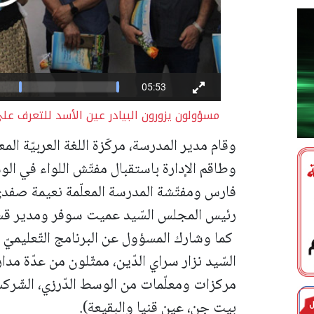
مسؤولون يزورون البيادر عين الأسد للتعرف عل
وقام مدير المدرسة، مركّزة اللغة العربيّة الم
وطاقم الإدارة باستقبال مفتّش اللواء في الوس
فارس ومفتّشة المدرسة المعلّمة نعيمة صفد
رئيس المجلس السّيد عميت سوفر ومدير قسم
كما وشارك المسؤول عن البرنامج التّعليميّ "
السّيد نزار سراي الدّين، ممثّلون من عدّة م
مركزات ومعلّمات من الوسط الدّرزي، الشّركسي 
بيت جن، عين قنيا والبقيعة).