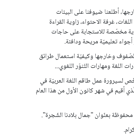
جها، أطلعنا ضيوفنا على البيئات
للغات، غرفة الاحتواء، زاوية القراءة
اوية مخصّصة للاستجابة على حاجات
جواء تعليميّة مريحة ودافئة.
ّفوف وخارجها وكيفيّة استعمال طرائق
 اللغة ومهارات التّنوّر اللغوي...
ّص لسيرورة عمل طاقم اللغة العربيّة في
لّذي أقيم في شهر كانون الأول من هذا العام
 محفوظة بعنّوان "جمال بلادنا الشّجرة".
رام.