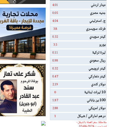
دينار اردني
4.01
جنيه مصري
0.05
ج. استرليني
4.04
فرنك سويسري
3.8
كيتر سويدي
0.32
يورو
3.5
ليرة تركية
0.11
ريال سعودي
0.98
كيتر نرويجي
0.32
كيتر دنماركي
0.47
دولار كندي
2.19
10 ليرات لبنانية
0
100 ين ياباني
1.87
دولار امريكي
2.88
درهم اماراتي / شيكل
1
ملاحظة: سعر العملة بالشيقل -
اخر تحديث 2026-06-03