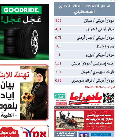
اسعار العملات - البنك التجاري
الفلسطيني
دولار أمريكي / شيكل
3.04
دينار أردني / شيكل
4.31
دولار أمريكي / دينار أردني
0.71
يورو / شيكل
3.5
دولار أمريكي / يورو
1.1
جنيه إسترليني / دولار أمريكي
1.31
فرنك سويسري / شيكل
3.74
دولار أمريكي / فرنك سويسري
0.82
اخر تحديث 2026-08-06