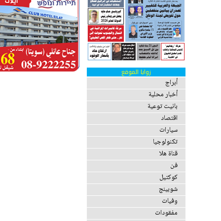
زوايا الموقع
أبراج
أخبار محلية
بانيت توعية
اقتصاد
سيارات
تكنولوجيا
قناة هلا
فن
كوكتيل
شوبينج
وفيات
مفقودات