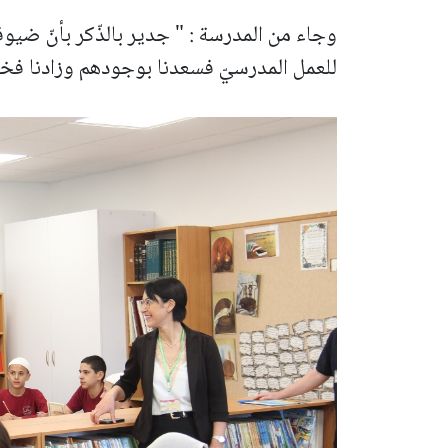
وجاء من المدرسة : " جدير بالذّكر بأنّ ضيوف
للعمل المدرسيّ فسعدنا بوجودهم وزادنا فخرا