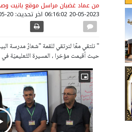
من عماد غضبان مراسل موقع بانيت وصحي
20-05-2023 06:16:02
اخر تحديث: 20-05-2023 09:27:00
" نلتقي معًا لنرتقي للقمة "شعارُ مدرسة البيا
حيث أقيمت مؤخرا ، المسيرة التّعليميّة في