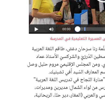
ى المسيرة التعليمية في المدرسة
علّمة رنا سرحان دغش، طاقم اللغة العربية
طين الدّرزيّ والشّركسيّ الأستاذ عماد
ي. ومن المجلس الإقليميّ مروم حليل
وصل
 المعارف السّيد أفي تشبنيك.
منارة النّجاح في تدريس اللغة العربية"
دارس من لواء الشّمال: مديرين ومديرات،
والعربي (المغار، دير حنّا، الريحانية،