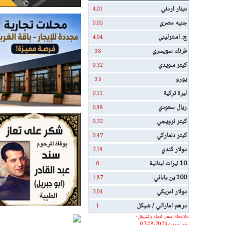
دينار اردني
4.01
جنيه مصري
0.05
ج. استرليني
4.04
فرنك سويسري
3.8
كيتر سويدي
0.32
يورو
3.5
ليرة تركية
0.11
ريال سعودي
0.98
كيتر نرويجي
0.32
كيتر دنماركي
0.47
دولار كندي
2.19
10 ليرات لبنانية
0
100 ين ياباني
1.87
دولار امريكي
3.04
درهم اماراتي / شيكل
1
ملاحظة: سعر العملة بالشيقل -
اخر تحديث 2026-08-07