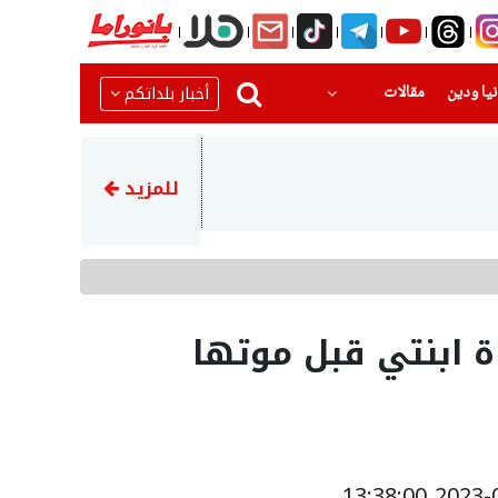
(current)
(current)
أخبار بلداتكم
يا ودين
مقالات
14:18
إصابة 3 أشخاص في حادث تصادم بين مركبتين على شارع 6 قرب مفرق عارة
للمزيد
ة ابنتي قبل موتها