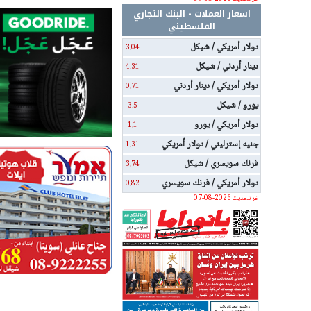
اسعار العملات - البنك التجاري
الفلسطيني
دولار أمريكي / شيكل
3.04
دينار أردني / شيكل
4.31
دولار أمريكي / دينار أردني
0.71
يورو / شيكل
3.5
دولار أمريكي / يورو
1.1
جنيه إسترليني / دولار أمريكي
1.31
فرنك سويسري / شيكل
3.74
دولار أمريكي / فرنك سويسري
0.82
اخر تحديث 2026-08-07