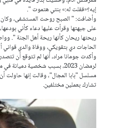
معرفتش أنام، وحسيت بنار قايدة في قلبي 
إيه؟«فقلت له:» بنتي هتموت ".
وأضافت: " الصبح روحت المستشفى، وكان و
على جبهتها وقرأت عليها دعاء كأني بودعه
ريحتها ريحان كأنها ريحة أهل الجنة ".
وواصل
الحاجات دي بتقويكي، ووفاة والدي قواني أكت
وأكدت جومانا مراد، أنها لم تتوقع أن تتصد
لرمضان 2023، بسبب شخصية دميان
مسلسل "بابا المجال"، وقالت إنها حاولت أن 
تشارك بعملين مختلفين.