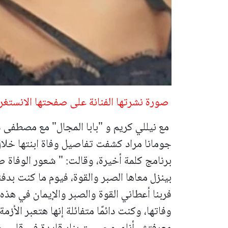
صورة نشرتها الفنانة على صفحتها الانستغ
مع نيللي كريم و "بابا المجال" مع مصطفى 
جومانا مراد كشفت تفاصيل وفاة ابنتها خلال
برنامج كلمة أخيرة، وقالت: " شعور الوفاة 
بينزل معاها الصبر والقوة، فيوم ما كنت بدفن
فربنا أعطاني القوة والصبر والإيمان في هذه
وفاتها، وكنت دائمًا متفائلة إنها هتعبر الأز