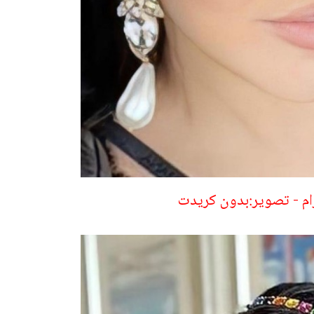
رام - تصوير:بدون كريدت