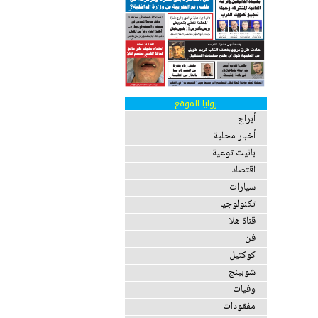
زوايا الموقع
أبراج
أخبار محلية
بانيت توعية
اقتصاد
سيارات
تكنولوجيا
قناة هلا
فن
كوكتيل
شوبينج
وفيات
مفقودات