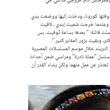
ومعرفتش أنام، فزوجي سألني: في
قتها كورونا، ودخلت إليها ووضعت يدي
ا، وعندما خرجت شميت إيدي ، لاقيت
ت قائلة: " بعدها بساعة تُوفيت، بس
ر، وبقيت بزور المقابر كتير ".
ر التريند خلال موسم المسلسلات المصرية
ة في مسلسل "عملة نادرة" ومراسي ضمن أحداث
تعتذر عن عمل منهما ولكن يشاء القدر أن