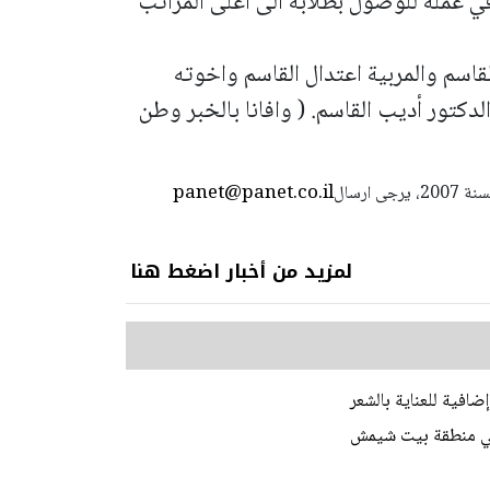
ي عمله للوصول بطلابه الى أعلى المراتب
لقاسم والمربية اعتدال القاسم واخوته
لدكتور أديب القاسم. ( وافانا بالخبر وطن
panet@panet.co.il
استعمال المضامين بموجب بند 27 أ لقانون الحقوق الأدبية لسنة 2007، يرجى ارسال
لمزيد من أخبار اضغط هنا
افية للعناية بالشعر
في منطقة بيت شيمش