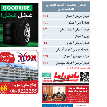
اسعار العملات - البنك التجاري
الفلسطيني
دولار أمريكي / شيكل
3.04
دينار أردني / شيكل
4.31
دولار أمريكي / دينار أردني
0.71
يورو / شيكل
3.5
دولار أمريكي / يورو
1.1
جنيه إسترليني / دولار أمريكي
1.31
فرنك سويسري / شيكل
3.74
دولار أمريكي / فرنك سويسري
0.82
اخر تحديث 2026-08-07