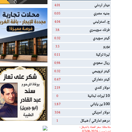
دينار اردني
4.01
جنيه مصري
0.05
ج. استرليني
4.04
فرنك سويسري
3.8
كيتر سويدي
0.32
يورو
3.5
ليرة تركية
0.11
ريال سعودي
0.98
كيتر نرويجي
0.32
كيتر دنماركي
0.47
دولار كندي
2.19
10 ليرات لبنانية
0
100 ين ياباني
1.87
دولار امريكي
3.04
درهم اماراتي / شيكل
1
ملاحظة: سعر العملة بالشيقل -
اخر تحديث 2026-08-07