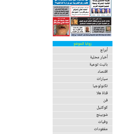
زوايا الموقع
أبراج
أخبار محلية
بانيت توعية
اقتصاد
سيارات
تكنولوجيا
قناة هلا
فن
كوكتيل
شوبينج
وفيات
مفقودات