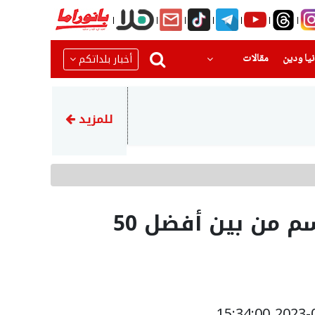
(current)
(current)
أخبار بلداتكم
يا ودين
مقالات
11:56
المحامي زكي كمال يكتب في بانو
للمزيد
اختيار المربي رغيد القاسم من بين أفضل 50