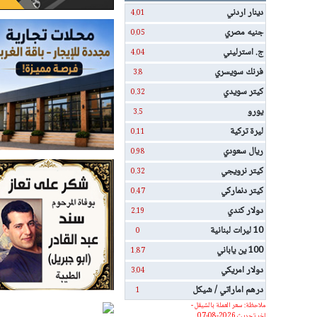
دينار اردني
4.01
جنيه مصري
0.05
ج. استرليني
4.04
فرنك سويسري
3.8
كيتر سويدي
0.32
يورو
3.5
ليرة تركية
0.11
ريال سعودي
0.98
كيتر نرويجي
0.32
كيتر دنماركي
0.47
دولار كندي
2.19
10 ليرات لبنانية
0
100 ين ياباني
1.87
دولار امريكي
3.04
درهم اماراتي / شيكل
1
ملاحظة: سعر العملة بالشيقل -
اخر تحديث 2026-08-07