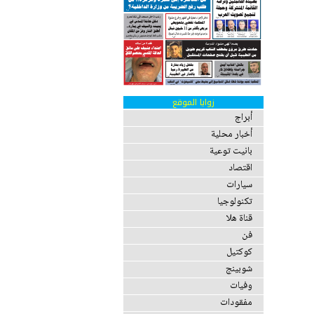
زوايا الموقع
أبراج
أخبار محلية
بانيت توعية
اقتصاد
سيارات
تكنولوجيا
قناة هلا
فن
كوكتيل
شوبينج
وفيات
مفقودات