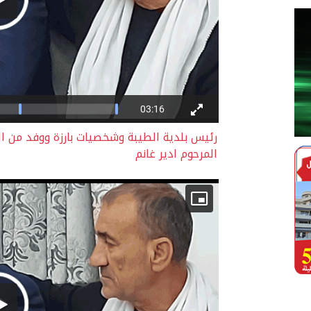
رئيس بلدية الطيبة وشخصيات بارزة ووفد من الط
المرحوم ادير غانم