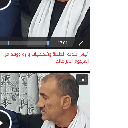
رئيس بلدية الطيبة وشخصيات بارزة ووفد من الط
المرحوم ادير غانم.