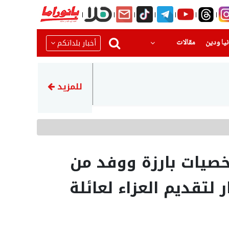
(current)
(current)
أخبار بلداتكم
يا ودين
مقالات
21:16
لبنان وإسرائيل يتفقان على دو
للمزيد
صيات بارزة ووفد من
 لتقديم العزاء لعائلة