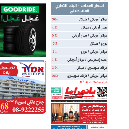
اسعار العملات - البنك التجاري
الفلسطيني
دولار أمريكي / شيكل
3.04
دينار أردني / شيكل
4.31
دولار أمريكي / دينار أردني
0.71
يورو / شيكل
3.5
دولار أمريكي / يورو
1.1
جنيه إسترليني / دولار أمريكي
1.31
فرنك سويسري / شيكل
3.74
دولار أمريكي / فرنك سويسري
0.82
اخر تحديث 2026-08-07