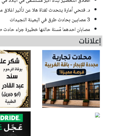
انطلاق التحضير لبناء أكبر مستشفى في البلاد في
د. فتحي أمارة يتحدث لقناة هلا عن تأثير اغلاق مض
3 مصابين بحادث طرق في البعينة النجيدات
مصابان احدهما مُسنة حالتها خطيرة جراء حادث 
إعلانات