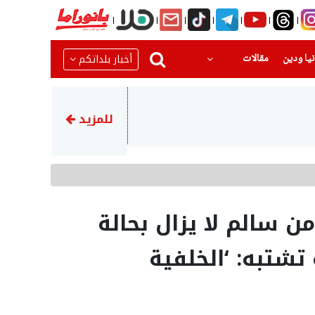
(current)
(current)
أخبار بلداتكم
يا ودين
مقالات
22:51
رضيع بحالة حرجةبعد تعرضه للا
للمزيد
من سالم لا يزال بحالة
 تشتبه: ‘الخلفية