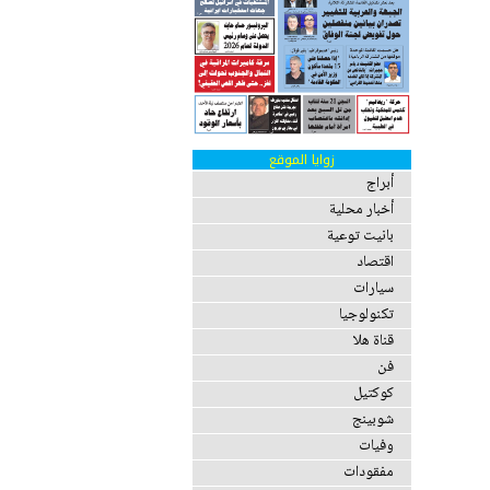
زوايا الموقع
أبراج
أخبار محلية
بانيت توعية
اقتصاد
سيارات
تكنولوجيا
قناة هلا
فن
كوكتيل
شوبينج
وفيات
مفقودات