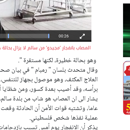
المصاب بانفجار ‘مجيدو‘ من سالم لا يزال بحال
وهو بحالة خطيرة، لكنها مستقرة ".
وقال متحدث بلسان " رمبام " في بيان صحف
العلاج المكثف، وهو موصول بجهاز للتنفس،
برأسه، وقد أصيب بعدة كسور، ومن شظايا 
عاما، وتشتبه قوات الأمن أن الحادثة وقعت 
عملية نفذها شخص فلسطيني.
يذكر أن الانفجار يوم أمس تسبب بازدحاما