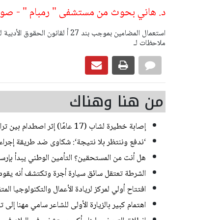
د. هاني بحوث من مستشفى " رمبام " - صور
ملاحظات لـ
من هنا وهناك
إصابة خطيرة لشاب (17 عامًا) إثر اصطدام بين تراكتورون وشاحنة في يركا
‘ندفع وننتظر بلا نتيجة‘: شكاوى ضد طريقة إجراء ا
هل أنت من المستحقين؟ التأمين الوطني يبدأ بإرسا
الشرطة تعتقل سائق سيارة أجرة وتكتشف أنه يقود منذ 20 عاما من دون رخص
افتتاح أولي لمركز لريادة الأعمال والتكنولوجيا الم
اهتمام كبير بالزيارة الأولى للشاعر سامي مهنا إلى 