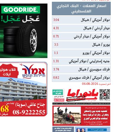
اسعار العملات - البنك التجاري
الفلسطيني
دولار أمريكي / شيكل
3.04
دينار أردني / شيكل
4.31
دولار أمريكي / دينار أردني
0.71
يورو / شيكل
3.5
دولار أمريكي / يورو
1.1
جنيه إسترليني / دولار أمريكي
1.31
فرنك سويسري / شيكل
3.74
دولار أمريكي / فرنك سويسري
0.82
اخر تحديث 2026-08-06