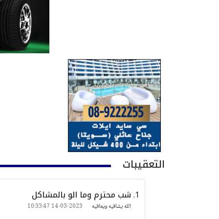
التعقيبات
شب محترم وما الو بالمشاكل
الله يشافيه ويعافيه
2023-03-14 10:33:47