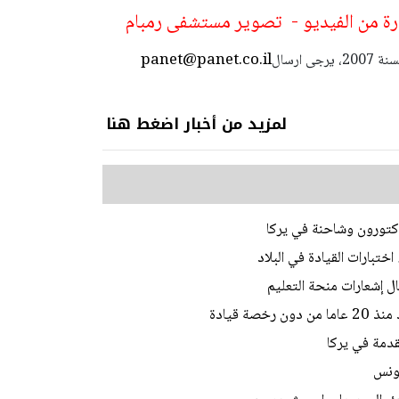
ة من الفيديو - تصوير مستشفى رمبام
panet@panet.co.il
استعمال المضامين بموجب بند 27 أ لقانون الحقوق الأدبية لسنة 2007، يرجى ارسال
لمزيد من أخبار اضغط هنا
ختبارات القيادة في البلاد
ل إشعارات منحة التعليم
ة قيادة
تقدمة في يركا
تونس