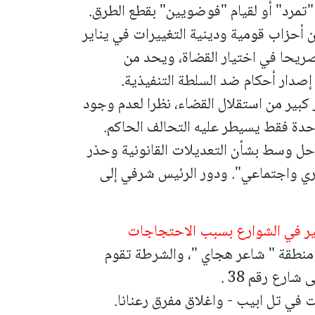
 "تمرد" أو لقيام "فوضويين" بقطع الطرق.
 أحزاب قومية ودينية التغييرات في يناير
صريحا في اختيار القضاة، ويحد من
 إصدار أحكام ضد السلطة التنفيذية.
كبير من استقلال القضاء، نظرا لعدم وجود
حدة فقط يسيطر عليه التحالف الحاكم.
ل وسط بشأن التعديلات القانونية وحذر
ري واجتماعي". ودور الرئيس شرفي إلى
 في الشوارع بسبب الاحتجاجات
اهرون يغلقون شارع رقم 1 في منطقة " شاعر هجاي "، والشرطة تقوم
ارع رقم 38 .
 في تل ابيب - واغلاق مفرق رعنانا.