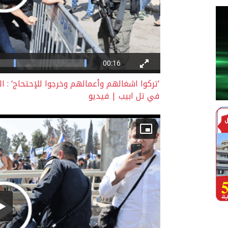
‘تركوا اشغالهم وأعمالهم وخرجوا للإحتحاج‘ : 
في تل ابيب | فيديو