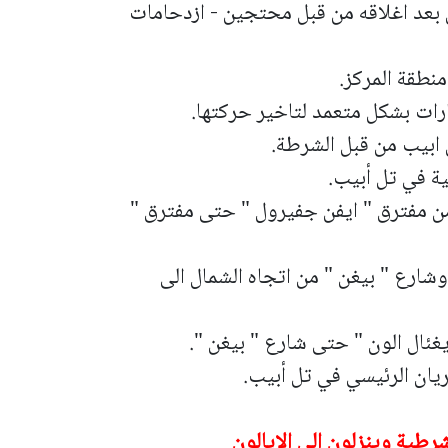
م 1 باتجاه القدس بعد اغلاقه من قبل محتجين - ازدحامات
رات بشكل متعمد لتاخير حركتها.
 ابيب من قبل الشرطة.
ة في تل أبيب.
من مفترق " ايفن جفيرول " حتى مفترق "
وشارع " بيغن " من اتجاه الشمال الى
ال الون " حتى شارع " بيغن ".
يان الرئيسي في تل أبيب.
رطية وينزلون الى الايالون