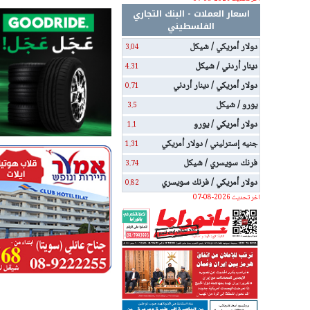
اسعار العملات - البنك التجاري
الفلسطيني
دولار أمريكي / شيكل
3.04
دينار أردني / شيكل
4.31
دولار أمريكي / دينار أردني
0.71
يورو / شيكل
3.5
دولار أمريكي / يورو
1.1
جنيه إسترليني / دولار أمريكي
1.31
فرنك سويسري / شيكل
3.74
دولار أمريكي / فرنك سويسري
0.82
اخر تحديث 2026-08-07