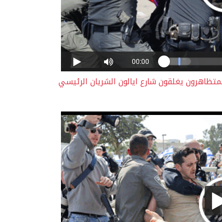
المتظاهرون يغلقون شارع ايالون الشريان الرئيسي