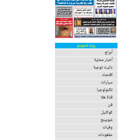
زوايا الموقع
أبراج
أخبار محلية
بانيت توعية
اقتصاد
سيارات
تكنولوجيا
قناة هلا
فن
كوكتيل
شوبينج
وفيات
مفقودات