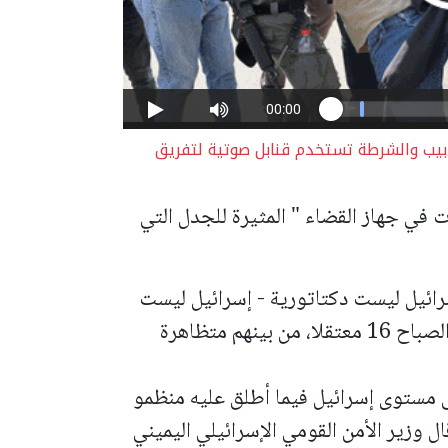
ابيب والشرطة تستخدم قنابل صوتية لتفريق
 في جهاز القضاء " المثيرة للجدل التي
ائيل ليست دكتاتورية - إسرائيل ليست
المجر"، وقد بلغ عدد المعتقلين منذ ساعات الصباح 16 معتقلا، من بينهم متظاهرة
ى مستوى إسرائيل فيما أطلق عليه منظمو
وزير الأمن القومي الإسرائيلي اليميني