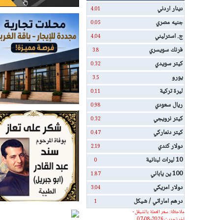
دينار اردني
4.01
جنيه مصري
0.05
ج. استرليني
4.04
فرنك سويسري
3.8
كيتر سويدي
0.32
يورو
3.5
ليرة تركية
0.11
ريال سعودي
0.98
كيتر نرويجي
0.32
كيتر دنماركي
0.47
دولار كندي
2.19
10 ليرات لبنانية
0
100 ين ياباني
1.87
دولار امريكي
3.04
درهم اماراتي / شيكل
1
ملاحظة: سعر العملة بالشيقل -
اخر تحديث 2026-08-07