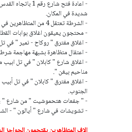
- اعادة فتح شارع رق
شديدة في المكان.
- الشرطة تعتقل 4 من المتظاهرين في منطقة المركز.
- محتجون يعيقون اغلاق بوابات القطا
- اغلاق مفترق " روكاح - نمير " في تل
- اعتقال متظاهرة بشبهة مهاجمة شرطي
- اغلاق شارع " كابلان " في تل ابيب 
مناحيم بيغن ".
- اغلاق مفترق " كابلان " في تل أبيب 
الجنوب.
- " جفعات هتحموشيت " من شارع " يغئ
- تشويشات في شارع " أيالون " - الشر
الاف المتظاهرين يقتحمون الحواجز الش