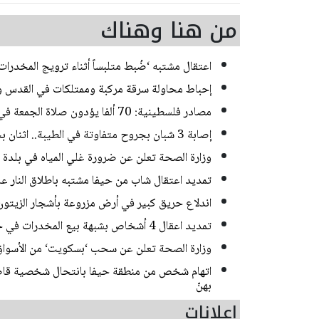
من هنا وهناك
اعتقال مشتبه ‘ضُبط متلبساً أثناء ترويج المخدر
إحباط محاولة سرقة مركبة وممتلكات في القدس و
مصادر فلسطينية: 70 ألفا يؤدون صلاة الجمعة في المسجد الأقصى
إصابة 3 شبان بجروح متفاوتة في الطيبة.. اثنان بحالة خطيرة
وزارة الصحة تعلن عن ضرورة غلي المياه في بلدة
تمديد اعتقال شاب من حيفا مشتبه باطلاق النار 
اندلاع حريق كبير في أرض مزروعة بأشجار الزيتون
تمديد اعقال 4 أشخاص بشبهة بيع المخدرات في حي ضاحية البريد بالقدس
وزارة الصحة تعلن عن سحب ‘بسكويت‘ من الأسواق
اتهام شخص من منطقة حيفا بانتحال شخصية قاصر
بهنّ
إعلانات