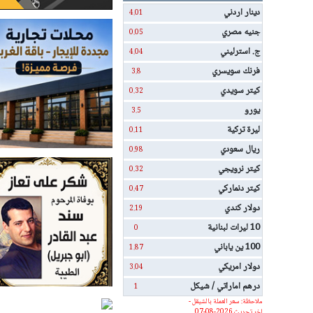
دينار اردني
4.01
جنيه مصري
0.05
ج. استرليني
4.04
فرنك سويسري
3.8
كيتر سويدي
0.32
يورو
3.5
ليرة تركية
0.11
ريال سعودي
0.98
كيتر نرويجي
0.32
كيتر دنماركي
0.47
دولار كندي
2.19
10 ليرات لبنانية
0
100 ين ياباني
1.87
دولار امريكي
3.04
درهم اماراتي / شيكل
1
ملاحظة: سعر العملة بالشيقل -
اخر تحديث 2026-08-07