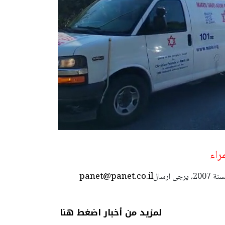
راء
panet@panet.co.il
استعمال المضامين بموجب بند 27 أ لقانون الحقوق الأدبية لسنة 2007، يرجى ارسال
لمزيد من أخبار اضغط هنا