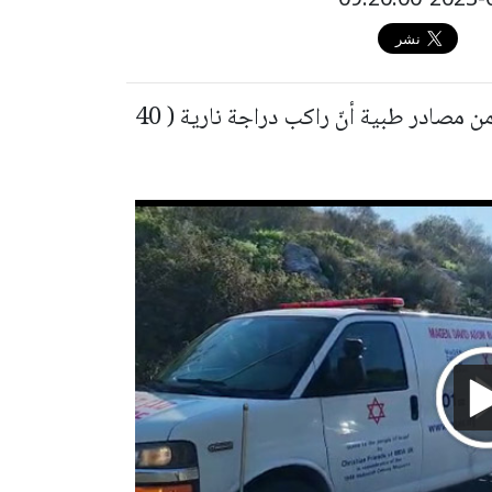
علم مراسل موقع بانيت وصحيفة بانوراما ، من مصادر طبية أنّ راكب دراجة نارية ( 40