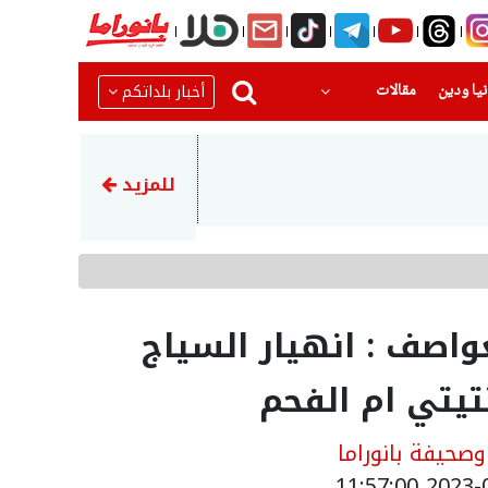
(current)
(current)
أخبار بلداتكم
يا ودين
مقالات
19:57
انطلاق التحضير لبناء أكبر م
للمزيد
واصف : انهيار السياج
يتي ام الفحم
حيفة بانوراما