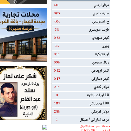
دينار اردني
4.01
جنيه مصري
0.05
ج. استرليني
4.04
فرنك سويسري
3.8
كيتر سويدي
0.32
يورو
3.5
ليرة تركية
0.11
ريال سعودي
0.98
كيتر نرويجي
0.32
كيتر دنماركي
0.47
دولار كندي
2.19
10 ليرات لبنانية
0
100 ين ياباني
1.87
دولار امريكي
2.88
درهم اماراتي / شيكل
1
ملاحظة: سعر العملة بالشيقل -
اخر تحديث 2026-06-03