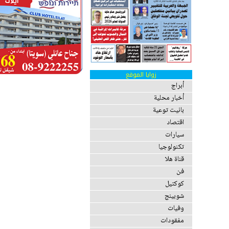
زوايا الموقع
أبراج
أخبار محلية
بانيت توعية
اقتصاد
سيارات
تكنولوجيا
قناة هلا
فن
كوكتيل
شوبينج
وفيات
مفقودات