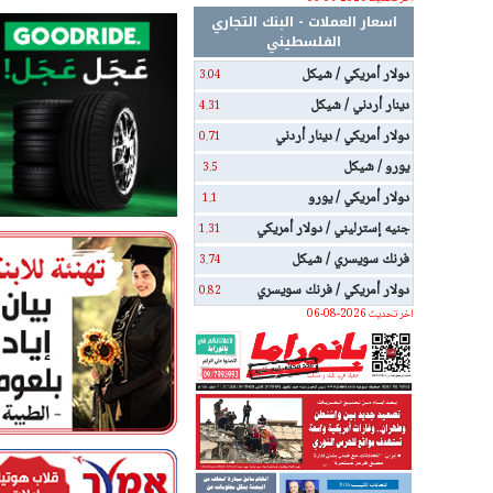
اسعار العملات - البنك التجاري
الفلسطيني
دولار أمريكي / شيكل
3.04
دينار أردني / شيكل
4.31
دولار أمريكي / دينار أردني
0.71
يورو / شيكل
3.5
دولار أمريكي / يورو
1.1
جنيه إسترليني / دولار أمريكي
1.31
فرنك سويسري / شيكل
3.74
دولار أمريكي / فرنك سويسري
0.82
اخر تحديث 2026-08-06