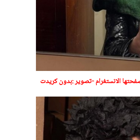
 صفحتها الانستغرام -تصوير :بدون كريدت