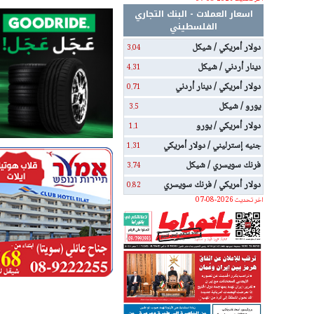
اسعار العملات - البنك التجاري
الفلسطيني
دولار أمريكي / شيكل
3.04
دينار أردني / شيكل
4.31
دولار أمريكي / دينار أردني
0.71
يورو / شيكل
3.5
دولار أمريكي / يورو
1.1
جنيه إسترليني / دولار أمريكي
1.31
فرنك سويسري / شيكل
3.74
دولار أمريكي / فرنك سويسري
0.82
اخر تحديث 2026-08-07