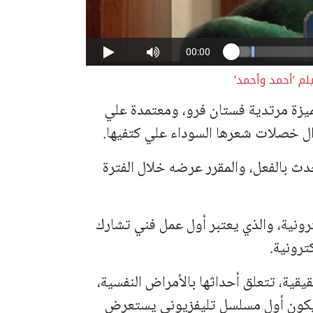
م ‘أحمد وأحمد‘
يزة مرتدية فستان فرو، ومعتمدة علي
ال خصلات شعرها السوداء علي كتفيها.
دث بالفعل، والمقرر عرضه خلال الفترة
ونية، والذي يعتبر أول عمل فني تشارك
ترونية.
المسلسل يتضمن 101 قصة حقيقية، تتعلق أحداثها بالأمراض النفسية،
ص من 9 دول عربية؛ ليكون أول مسلسل تليفزيوني يستعرض