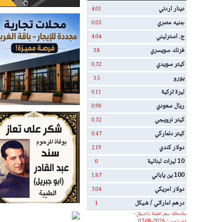
دينار اردني
4.01
جنيه مصري
0.05
ج. استرليني
4.04
فرنك سويسري
3.8
كيتر سويدي
0.32
يورو
3.5
ليرة تركية
0.11
ريال سعودي
0.98
كيتر نرويجي
0.32
كيتر دنماركي
0.47
دولار كندي
2.19
10 ليرات لبنانية
0
100 ين ياباني
1.87
دولار امريكي
3.04
درهم اماراتي / شيكل
1
ملاحظة: سعر العملة بالشيقل -
اخر تحديث 2026-08-07