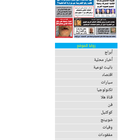
زوايا الموقع
أبراج
أخبار محلية
بانيت توعية
اقتصاد
سيارات
تكنولوجيا
قناة هلا
فن
كوكتيل
شوبينج
وفيات
مفقودات