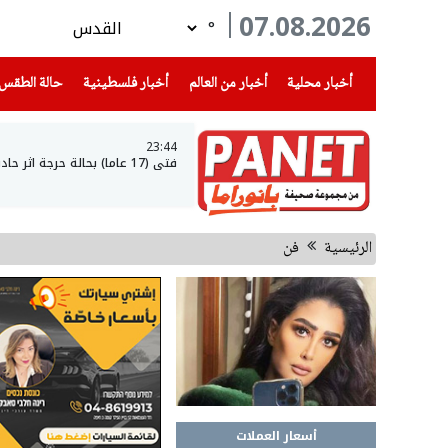
07.08.2026
°
(current)
(current)
(current)
أخبار محلية
أخبار من العالم
أخبار فلسطينية
حالة الطقس
23:44
فتى (17 عاما) بحالة حرجة اثر حادث طرق في عرعرة النقب
الرئيسية
فن
أسعار العملات