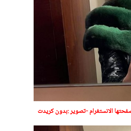
 صفحتها الانستغرام -تصوير :بدون كريدت