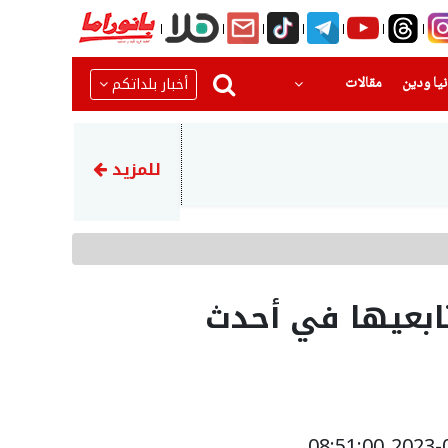
(current)
(current)
أخبار بلداتكم
يا ودين
مقالات
22:23
اتهام توني مهاجم الأهلي الس
للمزيد
تابعيها في أحدث