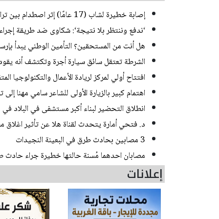
إصابة خطيرة لشاب (17 عامًا) إثر اصطدام بين تراكتورون وشاحنة في يركا
‘ندفع وننتظر بلا نتيجة‘: شكاوى ضد طريقة إجراء ا
هل أنت من المستحقين؟ التأمين الوطني يبدأ بإرسا
الشرطة تعتقل سائق سيارة أجرة وتكتشف أنه يقود منذ 20 عاما من دون رخص
افتتاح أولي لمركز لريادة الأعمال والتكنولوجيا الم
اهتمام كبير بالزيارة الأولى للشاعر سامي مهنا إلى 
انطلاق التحضير لبناء أكبر مستشفى في البلاد في
د. فتحي أمارة يتحدث لقناة هلا عن تأثير اغلاق مض
3 مصابين بحادث طرق في البعينة النجيدات
مصابان احدهما مُسنة حالتها خطيرة جراء حادث 
إعلانات