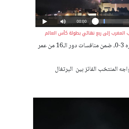
 المغرب إلى ربع نهائي بطولة كأس العالم
بعد فوزه الصعب بركلات الترجيح على نظيره 3-0، ضمن منافسات دور الـ16 من عمر
جه المنتخب الفائز بين البرتغال