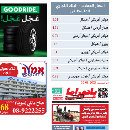
اسعار العملات - البنك التجاري
الفلسطيني
دولار أمريكي / شيكل
3.04
دينار أردني / شيكل
4.31
دولار أمريكي / دينار أردني
0.71
يورو / شيكل
3.5
دولار أمريكي / يورو
1.1
جنيه إسترليني / دولار أمريكي
1.31
فرنك سويسري / شيكل
3.74
دولار أمريكي / فرنك سويسري
0.82
اخر تحديث 2026-08-06