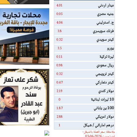
دينار اردني
4.01
جنيه مصري
0.05
ج. استرليني
4.04
فرنك سويسري
3.8
كيتر سويدي
0.32
يورو
3.5
ليرة تركية
0.11
ريال سعودي
0.98
كيتر نرويجي
0.32
كيتر دنماركي
0.47
دولار كندي
2.19
10 ليرات لبنانية
0
100 ين ياباني
1.87
دولار امريكي
2.88
درهم اماراتي / شيكل
1
ملاحظة: سعر العملة بالشيقل -
اخر تحديث 2026-06-03