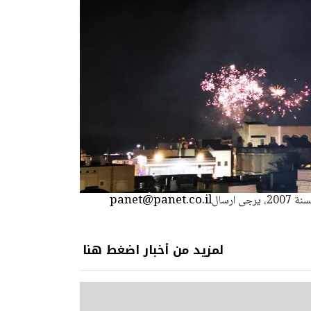
panet@panet.co.il
استعمال المضامين بموجب بند 27 أ لقانون الحقوق الأدبية لسنة 2007، يرجى ارسال
لمزيد من أخبار اضغط هنا