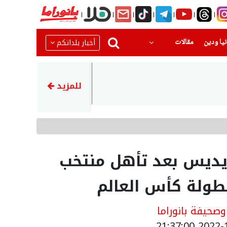
(current)
(current)
أخبار بلداتكم
يا ودين
مقالات
22:51
رضيع بحالة حرجةبعد تعرضه للا
للمزيد
ريديس بعد تأهل منتخب
بطولة كأس العالم
حيفة بانوراما