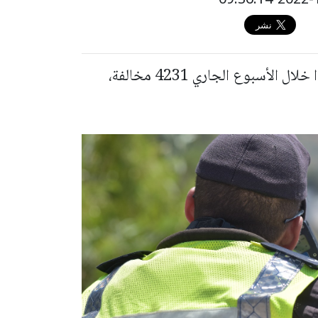
أعلنت الشرطة أن رجال شرطة السير، سجلوا خلال الأسبوع الجاري 4231 مخالفة،