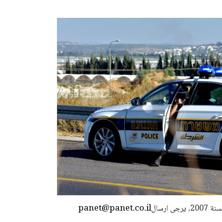
panet@panet.co.il
استعمال المضامين بموجب بند 27 أ لقانون الحقوق الأدبية لسنة 2007، يرجى ارسال