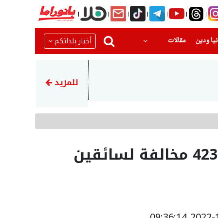
(current)
(current)
أخبار بلداتكم
يا ودين
مقالات
15:23
الوزير السابق عيساوي فريج يتر
للمزيد
شرطة السير : تسجيل 4231 مخالفة لسائقين