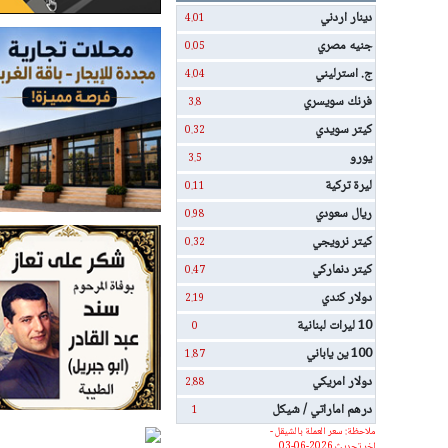
دينار اردني
4.01
جنيه مصري
0.05
ج. استرليني
4.04
فرنك سويسري
3.8
كيتر سويدي
0.32
يورو
3.5
ليرة تركية
0.11
ريال سعودي
0.98
كيتر نرويجي
0.32
كيتر دنماركي
0.47
دولار كندي
2.19
10 ليرات لبنانية
0
100 ين ياباني
1.87
دولار امريكي
2.88
درهم اماراتي / شيكل
1
ملاحظة: سعر العملة بالشيقل -
اخر تحديث 2026-06-03