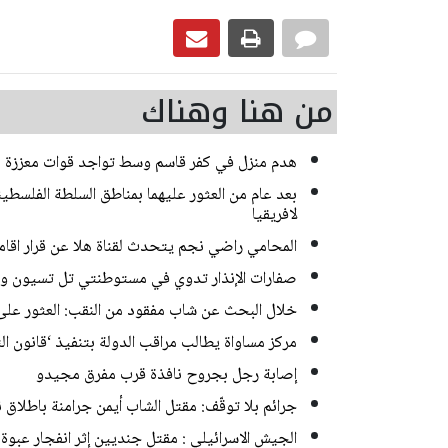
من هنا وهناك
هدم منزل في كفر قاسم وسط تواجد قوات معززة 
بعد عام من العثور عليهما بمناطق السلطة الفلسطين
لافريقيا
المحامي راضي نجم يتحدث لقناة هلا عن قرار اقام
صفارات الإنذار تدوي في مستوطنتي تل تسيون 
خلال البحث عن شاب مفقود من النقب: العثور على 
مركز مساواة يطالب مراقب الدولة بتنفيذ ‘قانون ا
إصابة رجل بجروح نافذة قرب مفرق مجيدو
جرائم بلا توقّف: مقتل الشاب أيمن جرامنة باطلاق نا
الجيش الاسرائيلي : مقتل جنديين إثر انفجار عبوة