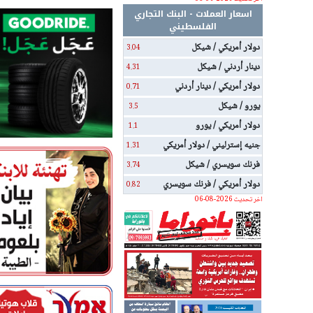
اسعار العملات - البنك التجاري
الفلسطيني
دولار أمريكي / شيكل
3.04
دينار أردني / شيكل
4.31
دولار أمريكي / دينار أردني
0.71
يورو / شيكل
3.5
دولار أمريكي / يورو
1.1
جنيه إسترليني / دولار أمريكي
1.31
فرنك سويسري / شيكل
3.74
دولار أمريكي / فرنك سويسري
0.82
اخر تحديث 2026-08-06