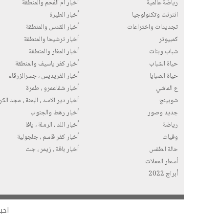
رياضة عالمية
أخبار ام الفحم والمنطقة
انترنت وتكنولوجيا
أخبار الطيرة
تجديدات واختراعات
أخبار القدس والمنطقة
كمبيوتر
أخبار ترشيحا والمنطقة
شباب وبنات
أخبار المغار والمنطقة
حياة الشباب
أخبار كفر ياسيف والمنطقة
حياة الصبايا
أخبار الفريديس ، جسرالزرقاء
ع الماشي
أخبار شفاعمرو ، طمرة
شوبينج
أخبار دير الاسد ، البعنة ، مجد الك
جديد وصور
أخبار رهط والجنوب
رياضة
أخبار اللد ، الرملة ، يافا
وفيات
أخبار كفر قاسم ، جلجولية
حالة الطقس
أخبار باقة ، زيمر ، جت
أسعار العملات
أبراج 2022
اخبا