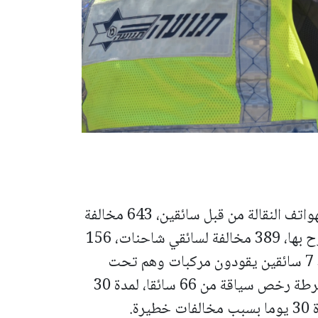
926 مخالفة تم تسجيلها بسبب استخدام الهواتف النقالة من قبل سائقين، 643 مخالفة
بسبب قيادة سيارات بسرعة أكثر من المسموح بها، 389 مخالفة لسائقي شاحنات، 156
مخالفة لسائقي دراجات نارية، فيما تم ضبط 7 سائقين يقودون مركبات وهم تحت
تأثير الكحول أو المخدرات، وقد سحبت الشرطة رخص سياقة من 66 سائقا، لمدة 30