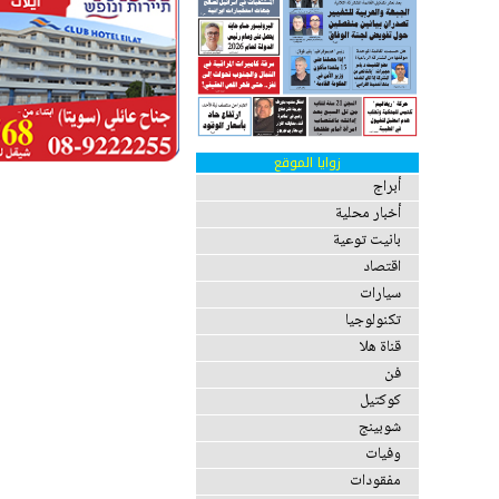
زوايا الموقع
أبراج
أخبار محلية
بانيت توعية
اقتصاد
سيارات
تكنولوجيا
قناة هلا
فن
كوكتيل
شوبينج
وفيات
مفقودات