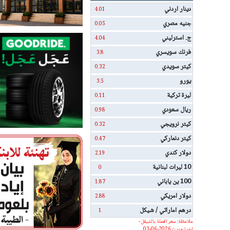
دينار اردني
4.01
جنيه مصري
0.05
ج. استرليني
4.04
فرنك سويسري
3.8
كيتر سويدي
0.32
يورو
3.5
ليرة تركية
0.11
ريال سعودي
0.98
كيتر نرويجي
0.32
كيتر دنماركي
0.47
دولار كندي
2.19
10 ليرات لبنانية
0
100 ين ياباني
1.87
دولار امريكي
2.88
درهم اماراتي / شيكل
1
ملاحظة: سعر العملة بالشيقل -
اخر تحديث 2026-06-03