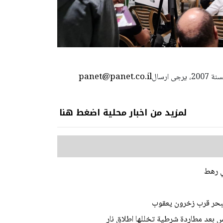
panet@panet.co.il
استعمال المضامين بموجب بند 27 أ لقانون الحقوق الأدبية لسنة 2007، يرجى ارسال
لمزيد من اخبار محلية اضغط هنا
 البحر قرب زخرون يعقوب
 بعد مطاردة شرطية تخللها اطلاق نار