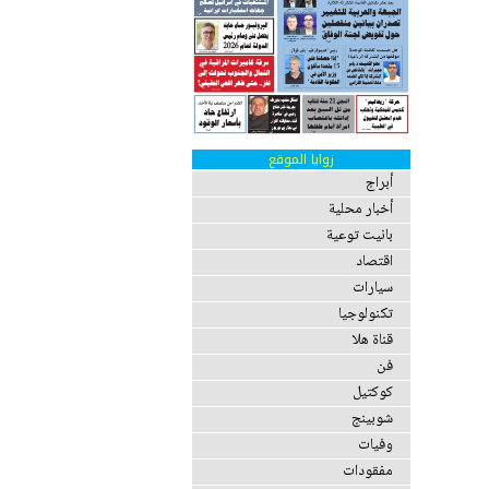
زوايا الموقع
أبراج
أخبار محلية
بانيت توعية
اقتصاد
سيارات
تكنولوجيا
قناة هلا
فن
كوكتيل
شوبينج
وفيات
مفقودات