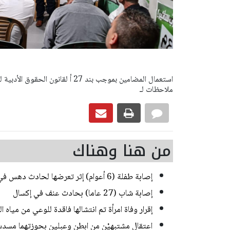
ملاحظات لـ
من هنا وهناك
إصابة طفلة (6 أعوام) إثر تعرضها لحادث دهس في رهط
إصابة شاب (27 عاما) بحادث عنف في إكسال
إقرار وفاة امرأة تم انتشالها فاقدة للوعي من مياه
اعتقال مشتبهيْن من ابطن وعبلين بحوزتهما مسدس