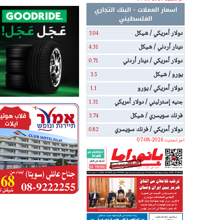
اسعار العملات - البنك التجاري
الفلسطيني
دولار أمريكي / شيكل
3.04
دينار أردني / شيكل
4.31
دولار أمريكي / دينار أردني
0.71
يورو / شيكل
3.5
دولار أمريكي / يورو
1.1
جنيه إسترليني / دولار أمريكي
1.31
فرنك سويسري / شيكل
3.74
دولار أمريكي / فرنك سويسري
0.82
اخر تحديث 2026-08-07