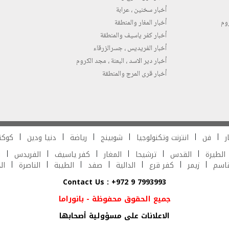
أخبار سخنين ، عرابة
روم
أخبار المغار والمنطقة
أخبار كفر ياسيف والمنطقة
أخبار الفريديس ، جسرالزرقاء
أخبار دير الاسد ، البعنة ، مجد الكروم
أخبار قرى المرج والمنطقة
ر
فن
انترنت وتكنولوجيا
شوبينج
رياضة
دنيا ودين
كوكت
الطيرة
القدس
ترشيحا
المغار
كفر ياسيف
الفريدس
ش
قاسم
زيمر
كفر قرع
الدالية
صفد
الطيبة
الناصرة
ال
Contact Us : +972 9 7993993
جميع الحقوق محفوظة - بانوراما
الاعلانات على مسؤولية أصحابها