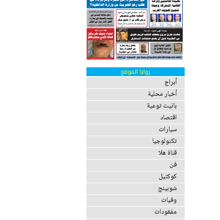
زوايا الموقع
أبراج
أخبار محلية
بانيت توعية
اقتصاد
سيارات
تكنولوجيا
قناة هلا
فن
كوكتيل
شوبينج
وفيات
مفقودات