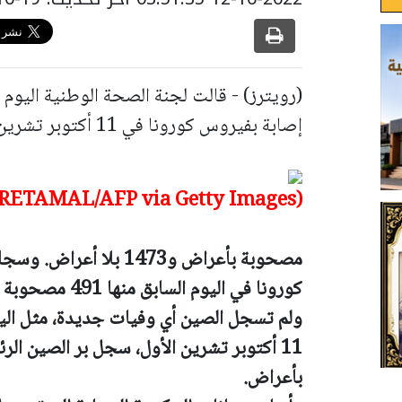
إصابة بفيروس كورونا في 11 أكتوبر تشرين الأول منها 417 إصابة
(Photo by HECTOR RETAMAL/AFP via Getty Images)
مصحوبة بأعراض و1473 بلا أعراض.
كورونا في اليوم السابق منها 491 مصحوبة بأعراض و1758 دون أعراض.
ولم تسجل الصين أي وفيات جديدة، مثل اليوم ا
بأعراض.