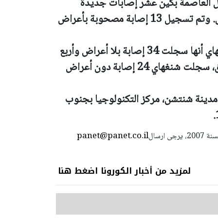
ل العاصمة بكين عشر إصابات جديدة
مصحوبة بأعراض، وحالة واحدة دون أعراض. وتم تسجيل 13 إصابة مصحوبة بأعراض
وأوضحت بيانات الحكومة المحلية في شنغهاي أنها سجلت 34 إصابة بلا أعراض وأربع
إصابات مصحوبة بأعراض. وفي اليوم السابق، سجلت شنغهاي 24 إصابة دون أعراض
مدينة شنتشن، مركز التكنولوجيا بجنوب
panet@panet.co.il
استعمال المضامين بموجب بند 27 أ لقانون الحقوق الأدبية لسنة 2007، يرجى ارسال
لمزيد من أخبار الكورونا اضغط هنا