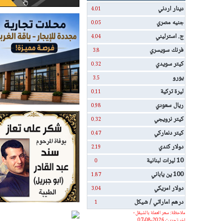
دينار اردني
4.01
جنيه مصري
0.05
ج. استرليني
4.04
فرنك سويسري
3.8
كيتر سويدي
0.32
يورو
3.5
ليرة تركية
0.11
ريال سعودي
0.98
كيتر نرويجي
0.32
كيتر دنماركي
0.47
دولار كندي
2.19
10 ليرات لبنانية
0
100 ين ياباني
1.87
دولار امريكي
3.04
درهم اماراتي / شيكل
1
ملاحظة: سعر العملة بالشيقل -
اخر تحديث 2026-08-07