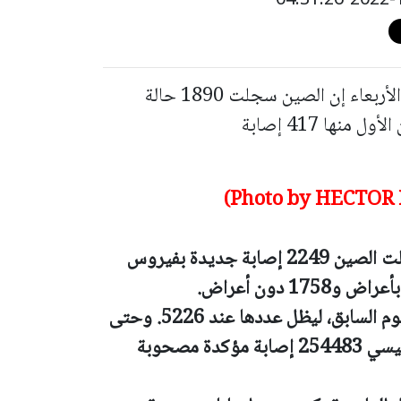
(رويترز) - قالت لجنة الصحة الوطنية اليوم الأربعاء إن الصين سجلت 1890 حالة
وسجلت الصين 2249 إصابة جديدة بفيروس
لسابق، ليظل عددها عند 5226.
وحتى
11 أكتوبر تشرين الأول، سجل بر الصين الرئيسي 254483 إصابة مؤكدة مصحوبة