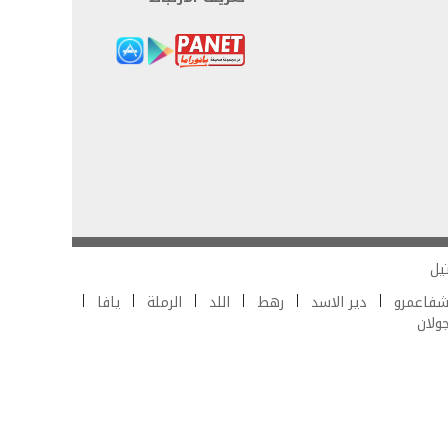
يل
فاعمرو
دير الاسد
رهط
اللد
الرملة
يافا
جولان