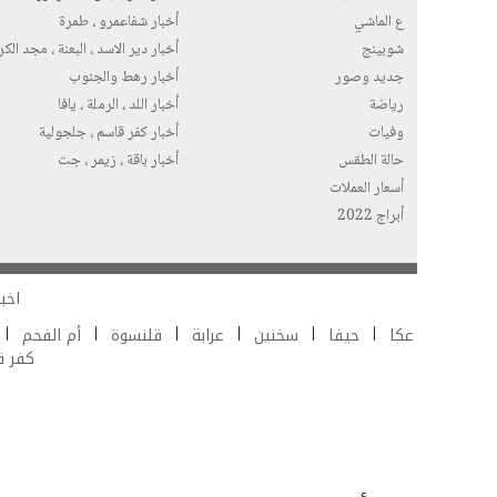
ع الماشي
أخبار شفاعمرو ، طمرة
شوبينج
أخبار دير الاسد ، البعنة ، مجد الك
جديد وصور
أخبار رهط والجنوب
رياضة
أخبار اللد ، الرملة ، يافا
وفيات
أخبار كفر قاسم ، جلجولية
حالة الطقس
أخبار باقة ، زيمر ، جت
أسعار العملات
أبراج 2022
اخبا
عكا
حيفا
سخنين
عرابة
قلنسوة
أم الفحم
كفر 