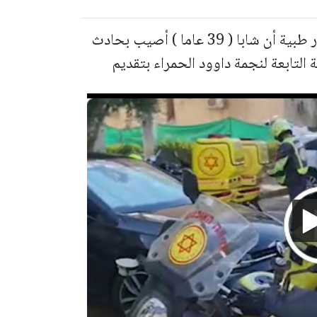
علم موقع بانيت وصحيفة بانوراما من مصادر طبية أن شابا ( 39 عاما ) أصيب بحادث
التابعة لنجمة داوود الحمراء بتقديم