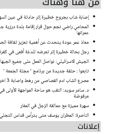
من هنا وهناك
إصابة شاب بجروح خطيرة إثر حادثة في عين السه
المحامي راضي نجم حول قرار إقامة بلدة درزية جديد
عمرانها
معاذ عمر عودة يتحدث عن أهمية تعزيز ثقافة الحوا
رجل بحالة خطيرة إثر تعرضه للدغة أفعى في كفر
الجيش الاسرائيلي: نواصل العمل على جميع الجبها
تابعوا : حلقة جديدة من برنامج ‘ مجلة الجمعة ‘
مصرع الشاب ادم القصاصي من رهط واصابة 3 اخرين بحادث طرق مروع قرب حورة
د. سامر سويد: النقب هو ساحة المواجهة الأولى في
مرفوضة
سهرة مميزة مع عمالقة الزجل في المغار
الناصرة: المطران يوسف متى يترأس قداس التجلي
إعلانات