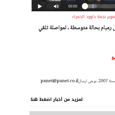
ير نجمة داوود الحمراء
 رمبام بحالة متوسطة ، لمواصلة تلقي
و
panet@panet.co.il
استعمال المضامين بموجب بند 27 أ لقانون الحقوق الأدبية لسنة 2007، يرجى ارسال
لمزيد من أخبار اضغط هنا