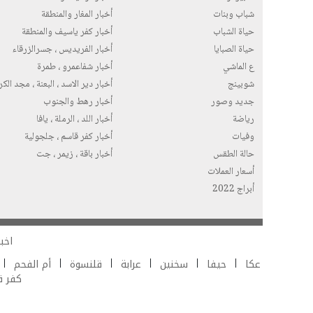
شباب وبنات
أخبار المغار والمنطقة
حياة الشباب
أخبار كفر ياسيف والمنطقة
حياة الصبايا
أخبار الفريديس ، جسرالزرقاء
ع الماشي
أخبار شفاعمرو ، طمرة
شوبينج
أخبار دير الاسد ، البعنة ، مجد الك
جديد وصور
أخبار رهط والجنوب
رياضة
أخبار اللد ، الرملة ، يافا
وفيات
أخبار كفر قاسم ، جلجولية
حالة الطقس
أخبار باقة ، زيمر ، جت
أسعار العملات
أبراج 2022
اخبا
عكا
حيفا
سخنين
عرابة
قلنسوة
أم الفحم
كفر 