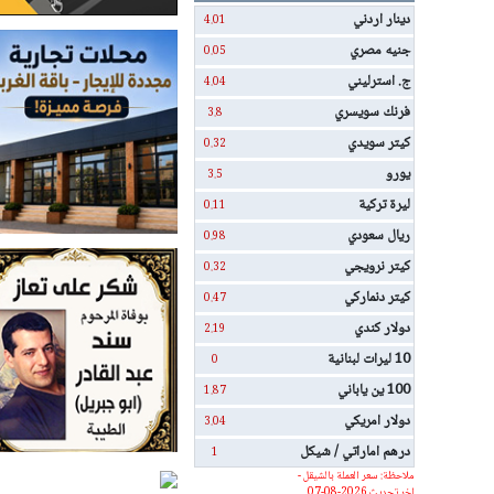
دينار اردني
4.01
جنيه مصري
0.05
ج. استرليني
4.04
فرنك سويسري
3.8
كيتر سويدي
0.32
يورو
3.5
ليرة تركية
0.11
ريال سعودي
0.98
كيتر نرويجي
0.32
كيتر دنماركي
0.47
دولار كندي
2.19
10 ليرات لبنانية
0
100 ين ياباني
1.87
دولار امريكي
3.04
درهم اماراتي / شيكل
1
ملاحظة: سعر العملة بالشيقل -
اخر تحديث 2026-08-07