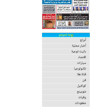
زوايا الموقع
أبراج
أخبار محلية
بانيت توعية
اقتصاد
سيارات
تكنولوجيا
قناة هلا
فن
كوكتيل
شوبينج
وفيات
مفقودات