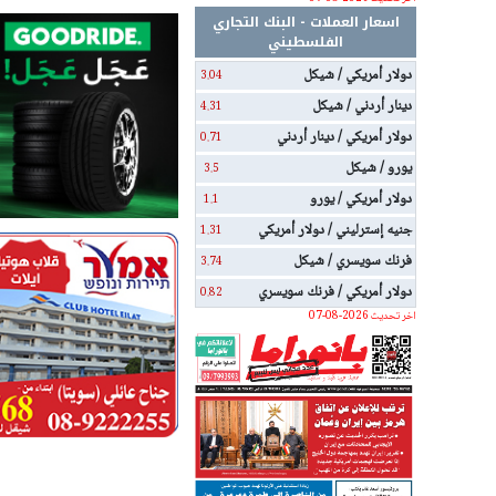
اسعار العملات - البنك التجاري
الفلسطيني
دولار أمريكي / شيكل
3.04
دينار أردني / شيكل
4.31
دولار أمريكي / دينار أردني
0.71
يورو / شيكل
3.5
دولار أمريكي / يورو
1.1
جنيه إسترليني / دولار أمريكي
1.31
فرنك سويسري / شيكل
3.74
دولار أمريكي / فرنك سويسري
0.82
اخر تحديث 2026-08-07