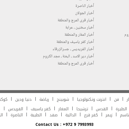
أخبار الناصرة
أخبار الجولان
أخبار قرى المرج والمنطقة
أخبار سخنين ، عرابة
روم
أخبار المغار والمنطقة
أخبار كفر ياسيف والمنطقة
أخبار الفريديس ، جسرالزرقاء
أخبار دير الاسد ، البعنة ، مجد الكروم
أخبار قرى المرج والمنطقة
ر
فن
انترنت وتكنولوجيا
شوبينج
رياضة
دنيا ودين
كوكت
الطيرة
القدس
ترشيحا
المغار
كفر ياسيف
الفريدس
ش
قاسم
زيمر
كفر قرع
الدالية
صفد
الطيبة
الناصرة
ال
Contact Us : +972 9 7993993