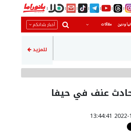
(current)
(current)
أخبار بلداتكم
يا ودين
مقالات
12:56
مسؤول عسكري اسرائيلي كبير: ل
للمزيد
ادث عنف في حيفا