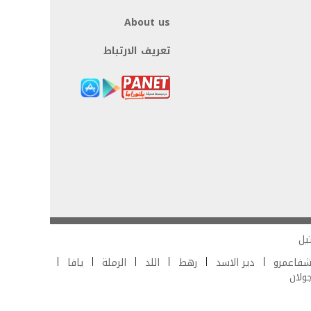
About us
تعريف الارتباط
يل
فاعمرو
دير الاسد
رهط
اللد
الرملة
يافا
جولان