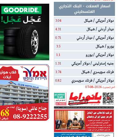
اسعار العملات - البنك التجاري
الفلسطيني
دولار أمريكي / شيكل
3.04
دينار أردني / شيكل
4.31
دولار أمريكي / دينار أردني
0.71
يورو / شيكل
3.5
دولار أمريكي / يورو
1.1
جنيه إسترليني / دولار أمريكي
1.31
فرنك سويسري / شيكل
3.74
دولار أمريكي / فرنك سويسري
0.82
اخر تحديث 2026-08-07