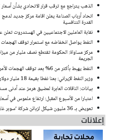
الذهب يتراجع مع ترقب قرار الاتحادي بشأن أسعار ا
اتحاد أرباب الصناعة يعلن اقامة مركز جديد لدمج ا
القدرة التنافسية
نقابة العاملين الاجتماعيين في الهستدروت تعلن 
النفط يواصل انخفاضه مع استمرار توقف الهجمات بي
مركز مساواة: الحكومة تقتطع نصف مليار من ميزا
الجريمة
النفط يهبط بأكثر من 6% بعد توقف الهجمات الأمريكية الإيرانية
وزير النفط الإيراني: بعنا نفطا بقيمة 18 مليار دولار خلال الحرب ووقف إطلاق النار
بيانات: الناقلات العابرة لمضيق هرمز عند أدنى م
اعتبارا من الأسبوع المقبل: ارتفاع ملموس في أسعار
تعويض بـ 36 مليون شيكل لزبائن شركة ‘سوبر غار باور‘ بعد اكتشاف زبونة انها تدفع أكثر من جيرانها!
إعلانات