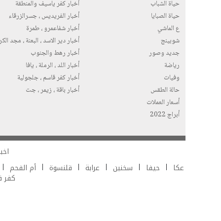
حياة الشباب
أخبار كفر ياسيف والمنطقة
حياة الصبايا
أخبار الفريديس ، جسرالزرقاء
ع الماشي
أخبار شفاعمرو ، طمرة
شوبينج
أخبار دير الاسد ، البعنة ، مجد الك
جديد وصور
أخبار رهط والجنوب
رياضة
أخبار اللد ، الرملة ، يافا
وفيات
أخبار كفر قاسم ، جلجولية
حالة الطقس
أخبار باقة ، زيمر ، جت
أسعار العملات
أبراج 2022
اخبا
عكا
حيفا
سخنين
عرابة
قلنسوة
أم الفحم
كفر 