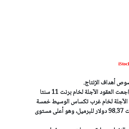
iStoc
وص أهداف الإنتاج.
وبحلول الساعة 03:39 بتوقيت جرينتش تراجعت العقود الآجلة لخام برنت 11 سنتا
العقود الآجلة لخام غرب تكساس الوسيط خمسة
سنتات إلى 88.40 دولار للبرميل بعد أن بلغت 98.37 دولار للبرميل، وهو أعلى مستوى