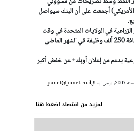
عار النفط وسط تصريحات من مسؤولي
الأمريكي) أجمعت على أن البنك سيواصل
ع.
الزراعية في الولايات المتحدة في وقت
لاحق يوم الجمعة، ويتوقع خبراء اقتصاد إضافة 250 ألف وظيفة في الشهر الماضي
ة بدعم من إعلان أوبك+ عن خفض أكبر
panet@panet.co.il
استعمال المضامين بموجب بند 27 أ لقانون الحقوق الأدبية لسنة 2007، يرجى ارسال
لمزيد من اقتصاد اضغط هنا