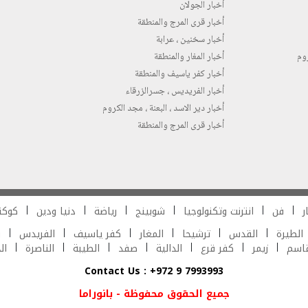
أخبار الجولان
أخبار قرى المرج والمنطقة
أخبار سخنين ، عرابة
روم
أخبار المغار والمنطقة
أخبار كفر ياسيف والمنطقة
أخبار الفريديس ، جسرالزرقاء
أخبار دير الاسد ، البعنة ، مجد الكروم
أخبار قرى المرج والمنطقة
ر
فن
انترنت وتكنولوجيا
شوبينج
رياضة
دنيا ودين
كوكت
الطيرة
القدس
ترشيحا
المغار
كفر ياسيف
الفريدس
ش
قاسم
زيمر
كفر قرع
الدالية
صفد
الطيبة
الناصرة
ال
Contact Us : +972 9 7993993
جميع الحقوق محفوظة - بانوراما