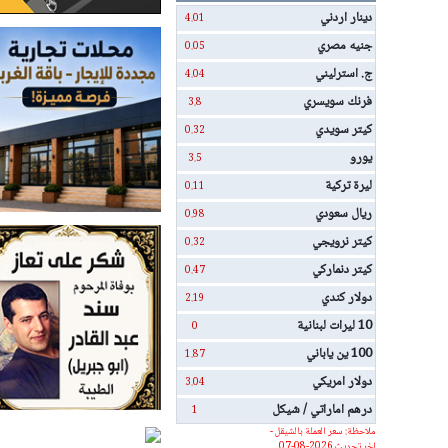
دينار اردني
4.01
جنيه مصري
0.05
ج. استرليني
4.04
فرنك سويسري
3.8
كيتر سويدي
0.32
يورو
3.5
ليرة تركية
0.11
ريال سعودي
0.98
كيتر نرويجي
0.32
كيتر دنماركي
0.47
دولار كندي
2.19
10 ليرات لبنانية
0
100 ين ياباني
1.87
دولار امريكي
3.04
درهم اماراتي / شيكل
1
ملاحظة: سعر العملة بالشيقل -
اخر تحديث 2026-08-07