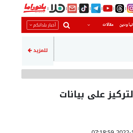
(current)
(current)
أخبار بلداتكم
يا ودين
مقالات
17:14
وفد طبي من جمعية أطباء لحقوق 
للمزيد
تركيز على بيانات