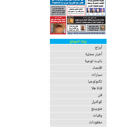
زوايا الموقع
أبراج
أخبار محلية
بانيت توعية
اقتصاد
سيارات
تكنولوجيا
قناة هلا
فن
كوكتيل
شوبينج
وفيات
مفقودات