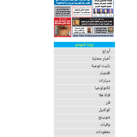
زوايا الموقع
أبراج
أخبار محلية
بانيت توعية
اقتصاد
سيارات
تكنولوجيا
قناة هلا
فن
كوكتيل
شوبينج
وفيات
مفقودات