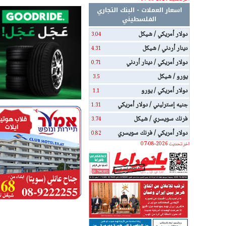
اسعار العملات - البنك التجاري
الفلسطيني
دولار أمريكي / شيكل
3.04
دينار أردني / شيكل
4.31
دولار أمريكي / دينار أردني
0.71
يورو / شيكل
3.5
دولار أمريكي / يورو
1.1
جنيه إسترليني / دولار أمريكي
1.31
فرنك سويسري / شيكل
3.74
دولار أمريكي / فرنك سويسري
0.82
اخر تحديث 2026-08-07