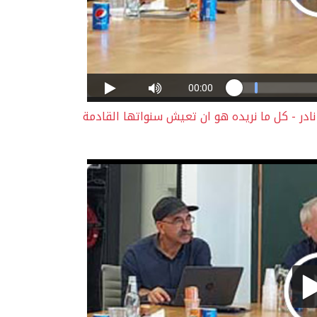
در - كل ما نريده هو ان تعيش سنواتها القادمة