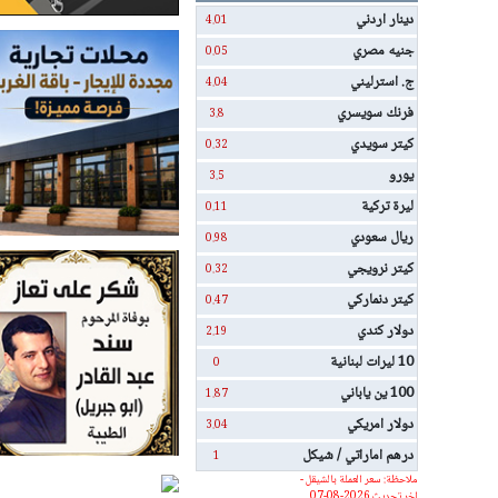
دينار اردني
4.01
جنيه مصري
0.05
ج. استرليني
4.04
فرنك سويسري
3.8
كيتر سويدي
0.32
يورو
3.5
ليرة تركية
0.11
ريال سعودي
0.98
كيتر نرويجي
0.32
كيتر دنماركي
0.47
دولار كندي
2.19
10 ليرات لبنانية
0
100 ين ياباني
1.87
دولار امريكي
3.04
درهم اماراتي / شيكل
1
ملاحظة: سعر العملة بالشيقل -
اخر تحديث 2026-08-07