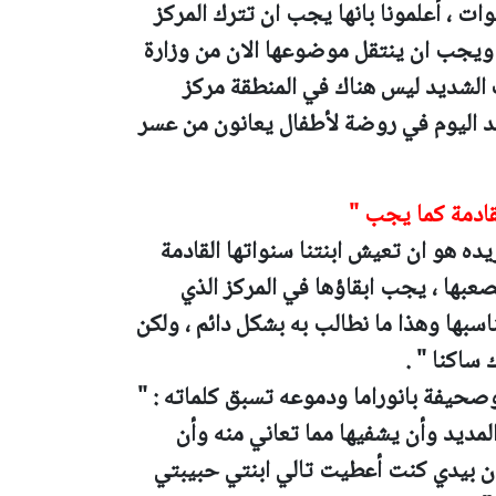
ت ، ولكن عندما وصلت الى جيل 3 سنوات ، أعلمونا بانها يجب ان تترك المركز
ان ويجب ان ينتقل موضوعها الان من وزارة
سف الشديد ليس هناك في المنطقة مركز
اجد اليوم في روضة لأطفال يعانون من عسر
لقادمة كما يجب "
يده هو ان تعيش ابنتنا سنواتها القادمة
عبها ، يجب ابقاؤها في المركز الذي
سبها وهذا ما نطالب به بشكل دائم ، ولكن
ساكنا " .
حيفة بانوراما ودموعه تسبق كلماته : "
لمديد وأن يشفيها مما تعاني منه وأن
ان بيدي كنت أعطيت تالي ابنتي حبيبتي