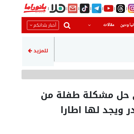
(current)
(current)
أخبار بلداتكم
يا ودين
مقالات
16:03
إحباط محاولة سرقة مركبة وم
للمزيد
ي حل مشكلة طفلة من
ر ويجد لها اطارا