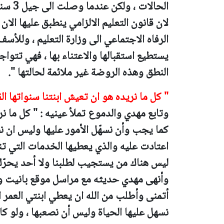
الحالا
لان قانون التعليم الالزامي ينطبق عليها ال
الرفاه الاجتماعي الى وزارة التعليم ، وللأ
يستطيع استقبالها والاعتناء بها ، فهي تتو
النطق وهذه الروضة غير ملائمة لحالتها ".
" كل ما نريده هو ان تعيش ابنتنا سنواتها ا
وتابع مهدي والدموع تملأ عينيه : " كل ما نر
كما يجب وأن نسهّل الأمور عليها وليس ان نص
اعتادت عليه والذي يعطيها الخدمات التي تنا
ليس هناك من يستجيب لطلبنا ولا أحد يحرّك 
وأنهى مهدي حديثه مع مراسل موقع بانيت وص
أتمنى وأطلب من الله ان يعطي ابنتي العمر ا
نسهل عليها الحياة وليس أن نصعبها ، ولو ك