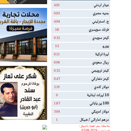
دينار اردني
4.01
جنيه مصري
0.05
ج. استرليني
4.04
فرنك سويسري
3.8
كيتر سويدي
0.32
يورو
3.5
ليرة تركية
0.11
ريال سعودي
0.98
كيتر نرويجي
0.32
كيتر دنماركي
0.47
دولار كندي
2.19
10 ليرات لبنانية
0
100 ين ياباني
1.87
دولار امريكي
3.04
درهم اماراتي / شيكل
1
ملاحظة: سعر العملة بالشيقل -
اخر تحديث 2026-08-07