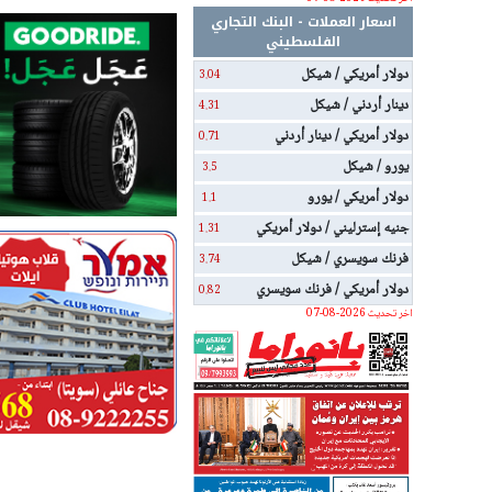
اسعار العملات - البنك التجاري
الفلسطيني
دولار أمريكي / شيكل
3.04
دينار أردني / شيكل
4.31
دولار أمريكي / دينار أردني
0.71
يورو / شيكل
3.5
دولار أمريكي / يورو
1.1
جنيه إسترليني / دولار أمريكي
1.31
فرنك سويسري / شيكل
3.74
دولار أمريكي / فرنك سويسري
0.82
اخر تحديث 2026-08-07