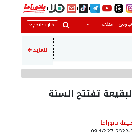
(current)
(current)
أخبار بلداتكم
يا ودين
مقالات
11:56
المحامي زكي كمال يكتب في بانو
للمزيد
بقيعة تفتتح السنة
فة بانوراما