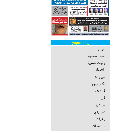
زوايا الموقع
أبراج
أخبار محلية
بانيت توعية
اقتصاد
سيارات
تكنولوجيا
قناة هلا
فن
كوكتيل
شوبينج
وفيات
مفقودات