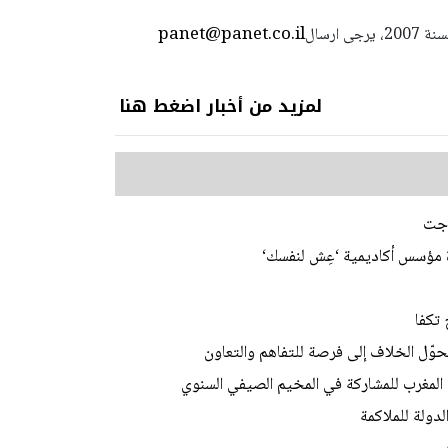
panet@panet.co.il
استعمال المضامين بموجب بند 27 أ لقانون الحقوق الأدبية لسنة 2007، يرجى ارسال
لمزيد من أخبار اضغط هنا
 جت
ة مؤسس أكاديمية ‘عِش لنفسك‘
تكفا
حوّل الخلاف إلى فرصة للتفاهم والتعاون
دولة للملاكمة