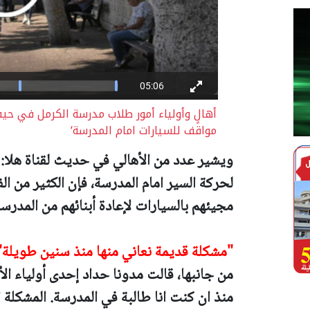
أهالٍ وأولياء أمور طلاب مدرسة الكرمل في حيفا
مواقف للسيارات امام المدرسة‘
ويشير عدد من الأهالي في حديث لقناة هلا:
لحركة السير امام المدرسة، فإن الكثير من 
مجيئهم بالسيارات لإعادة أبنائهم من المدرسة
"مشكلة قديمة نعاني منها منذ سنين طويلة"
من جانبها، قالت مدونا حداد إحدى أولياء ال
منذ ان كنت انا طالبة في المدرسة. المشكلة