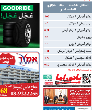
اسعار العملات - البنك التجاري
الفلسطيني
دولار أمريكي / شيكل
3.03
دينار أردني / شيكل
4.3
دولار أمريكي / دينار أردني
0.71
يورو / شيكل
3.5
دولار أمريكي / يورو
1.1
جنيه إسترليني / دولار أمريكي
1.31
فرنك سويسري / شيكل
3.74
دولار أمريكي / فرنك سويسري
0.82
اخر تحديث 2026-08-09