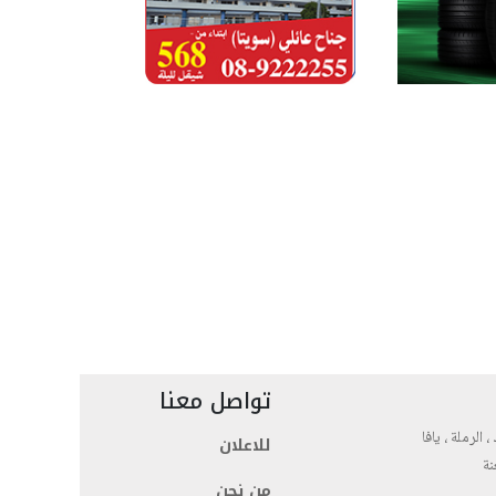
تواصل معنا
، الرملة ، يافا
للاعلان
نة
من نحن