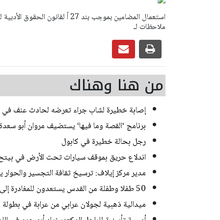
ملاحظات لـ
من هنا وهناك
إصابة خطيرة لشاب جراء تعرضه لحادث عنف في
برنامج ‘القصة وما فيها‘ يستضيف مروان أبو سعد
رجل بحالة خطيرة في كابول
اندلاع حريق بموقف سيارات تحت الأرض في بيتح 
مدير مركز إيلاف: ترسيخ ثقافة التجسير والحوار ي
50 طفلا وطفلة من القدس يستعدون للمغادرة إلى المغرب للمشاركة في المخيم الصيفي السنوي
ميدالية ذهبية لجولان عرابي من عرابة في بطولة ال