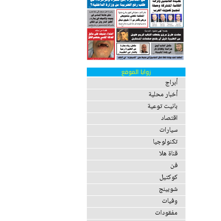
زوايا الموقع
أبراج
أخبار محلية
بانيت توعية
اقتصاد
سيارات
تكنولوجيا
قناة هلا
فن
كوكتيل
شوبينج
وفيات
مفقودات