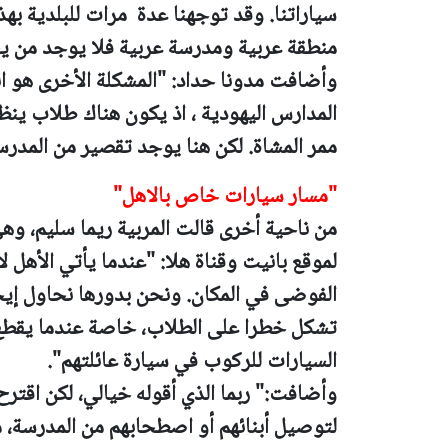
سياراتنا. وقد توجهنا عدة مرات للبلدية ب
منطقة عربية ومدرسة عربية فلا يوجد من 
وأضافت مدونا حداد: "المشكلة الأخرى هو ان
المدارس اليهودية ، اذ يكون هناك طلاب ين
ممر المشاة. لكن هنا يوجد تقصير من المدرس
"مسار سيارات خاص بالاهل"
من ناحية أخرى قالت المربية ريما سليم، وه
لموقع بانيت وقناة هلا: "عندما يأتي الأهل 
الفوضى في المكان. ونحن بدورها نحاول إيجا
تشكل خطرا على الطلاب، خاصة عندما يقطع 
السيارات للركوب في سيارة عائلتهم".
وأضافت:" ربما الذي أقوله خيالي، لكن اقتر
لتوصيل أبنائهم أو اصطحابهم من المدرسة، م