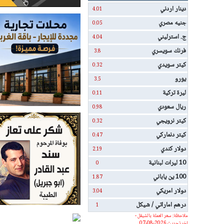
دينار اردني
4.01
جنيه مصري
0.05
ج. استرليني
4.04
فرنك سويسري
3.8
كيتر سويدي
0.32
يورو
3.5
ليرة تركية
0.11
ريال سعودي
0.98
كيتر نرويجي
0.32
كيتر دنماركي
0.47
دولار كندي
2.19
10 ليرات لبنانية
0
100 ين ياباني
1.87
دولار امريكي
3.04
درهم اماراتي / شيكل
1
ملاحظة: سعر العملة بالشيقل -
اخر تحديث 2026-08-07