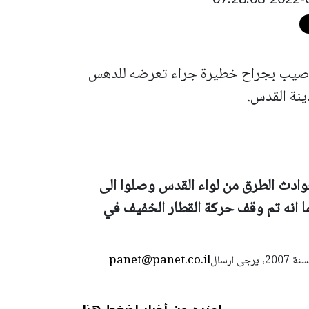
ا أصيب بجراح خطيرة جراء تعرضه للدهس
ينة القدس.
ادث الطرق من لواء القدس وصلوا الى
ا انه تم وقف حركة القطار الخفيف في
panet@panet.co.il
استعمال المضامين بموجب بند 27 أ لقانون الحقوق الأدبية لسنة 2007، يرجى ارسال