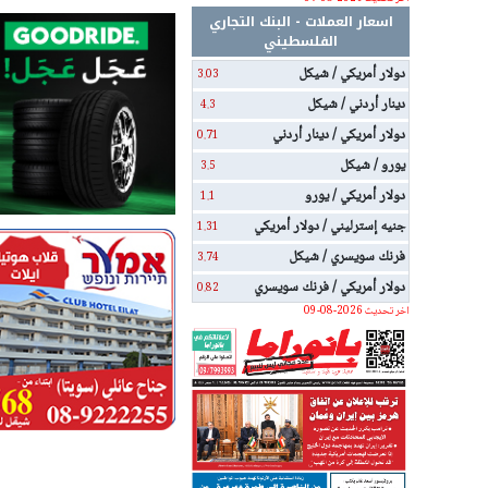
اسعار العملات - البنك التجاري
الفلسطيني
دولار أمريكي / شيكل
3.03
دينار أردني / شيكل
4.3
دولار أمريكي / دينار أردني
0.71
يورو / شيكل
3.5
دولار أمريكي / يورو
1.1
جنيه إسترليني / دولار أمريكي
1.31
فرنك سويسري / شيكل
3.74
دولار أمريكي / فرنك سويسري
0.82
اخر تحديث 2026-08-09