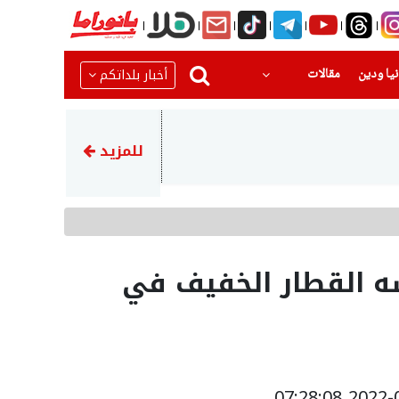
(current)
(current)
أخبار بلداتكم
يا ودين
مقالات
09:11
التأمين الوطني يعلن عن المخصصات التي ستدخل الحسابات بعد 3 أيام
للمزيد
ه القطار الخفيف في