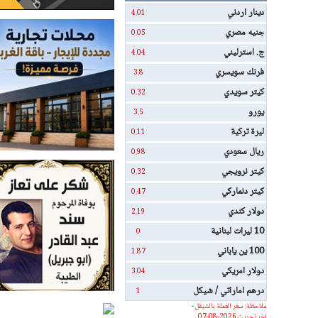
دينار اردني
4.01
جنيه مصري
0.05
ج. استرليني
4.04
فرنك سويسري
3.8
كيتر سويدي
0.32
يورو
3.5
ليرة تركية
0.11
ريال سعودي
0.98
كيتر نرويجي
0.32
كيتر دنماركي
0.47
دولار كندي
2.19
10 ليرات لبنانية
0
100 ين ياباني
1.87
دولار امريكي
3.04
درهم اماراتي / شيكل
1
ملاحظة: سعر العملة بالشيقل -
اخر تحديث 2026-08-07