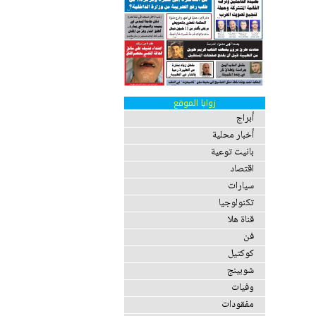
زوايا الموقع
أبراج
أخبار محلية
بانيت توعية
اقتصاد
سيارات
تكنولوجيا
قناة هلا
فن
كوكتيل
شوبينج
وفيات
مفقودات