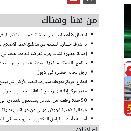
من هنا وهناك
اعتقال 3 أشخاص على خلفية شجار وإطلاق نار في اللقية
د. شرف حسان: التعليم من منطلق خطة الاصلاح لوزي
إصابة خطيرة لشاب جراء تعرضه لحادث عنف في
برنامج ‘القصة وما فيها‘ يستضيف مروان أبو سعد
رجل بحالة خطيرة في كابول
اندلاع حريق بموقف سيارات تحت الأرض في بيتح 
مدير مركز إيلاف: ترسيخ ثقافة التجسير والحوار ي
50 طفلا وطفلة من القدس يستعدون للمغادرة إلى المغرب للمشاركة في المخيم الصيفي السنوي
ميدالية ذهبية لجولان عرابي من عرابة في بطولة ال
أمسية تأبينية للراحل الدكتور زياد أبو حمد في اللد
إعلانات