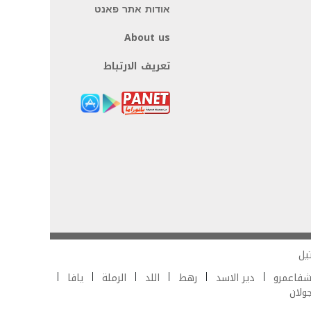
אודות אתר פאנט
About us
تعريف الارتباط
يل
فاعمرو
دير الاسد
رهط
اللد
الرملة
يافا
جولان