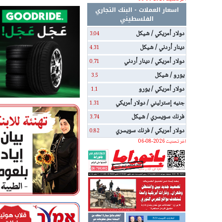
اسعار العملات - البنك التجاري
الفلسطيني
دولار أمريكي / شيكل
3.04
دينار أردني / شيكل
4.31
دولار أمريكي / دينار أردني
0.71
يورو / شيكل
3.5
دولار أمريكي / يورو
1.1
جنيه إسترليني / دولار أمريكي
1.31
فرنك سويسري / شيكل
3.74
دولار أمريكي / فرنك سويسري
0.82
اخر تحديث 2026-08-06