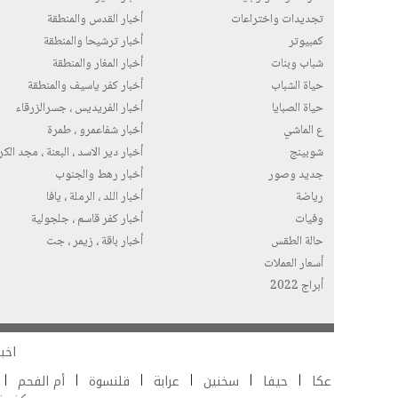
تجديدات واختراعات
أخبار القدس والمنطقة
كمبيوتر
أخبار ترشيحا والمنطقة
شباب وبنات
أخبار المغار والمنطقة
حياة الشباب
أخبار كفر ياسيف والمنطقة
حياة الصبايا
أخبار الفريديس ، جسرالزرقاء
ع الماشي
أخبار شفاعمرو ، طمرة
شوبينج
أخبار دير الاسد ، البعنة ، مجد الك
جديد وصور
أخبار رهط والجنوب
رياضة
أخبار اللد ، الرملة ، يافا
وفيات
أخبار كفر قاسم ، جلجولية
حالة الطقس
أخبار باقة ، زيمر ، جت
أسعار العملات
أبراج 2022
اخبا
عكا
حيفا
سخنين
عرابة
قلنسوة
أم الفحم