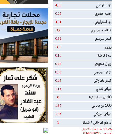
دينار اردني
4.01
جنيه مصري
0.05
ج. استرليني
4.04
فرنك سويسري
3.8
كيتر سويدي
0.32
يورو
3.5
ليرة تركية
0.11
ريال سعودي
0.98
كيتر نرويجي
0.32
كيتر دنماركي
0.47
دولار كندي
2.19
10 ليرات لبنانية
0
100 ين ياباني
1.87
دولار امريكي
2.88
درهم اماراتي / شيكل
1
ملاحظة: سعر العملة بالشيقل -
اخر تحديث 2026-06-03