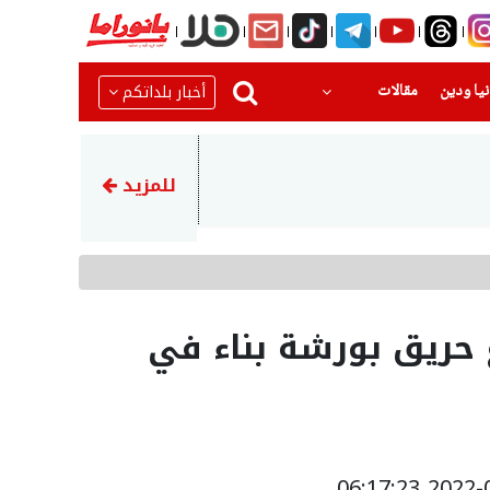
(current)
(current)
أخبار بلداتكم
يا ودين
مقالات
22:51
رضيع بحالة حرجةبعد تعرضه للا
للمزيد
ع حريق بورشة بناء في