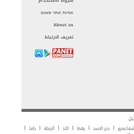
شروط الاستخدام
אודות אתר פאנט
About us
تعريف الارتباط
يل
فاعمرو
دير الاسد
رهط
اللد
الرملة
يافا