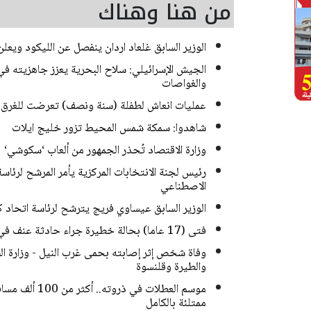
من هنا وهناك
الوزير السابق غلعاد اردان ينفصل عن الليكود ويع
الجيش الإسرائيلي: سلاح البحرية يعزز جاهزيته في
والغواصات
عمليات انعاش لطفلة (سنة ونصف) تعرضت للغرق 
شاهدوا: سمكة شمس المحيط تزور خليج ايلات
وزارة الاقتصاد تُحذر الجمهور من ألعاب ‘سكوشي‘
رئيس لجنة الانتخابات المركزية يأمر المرشح لرئ
الاصطناعي
الوزير السابق عيساوي فريج يترشح لرئاسة اتحاد كر
فتى (17 عاما) بحالة خطيرة جراء حادثة عنف في القدس
وفاة شخص إثر إصابته بحمى غرب النيل - وزارة 
والطيرة وقلنسوة
موسم العطلات ف
ممتلئة بالكامل