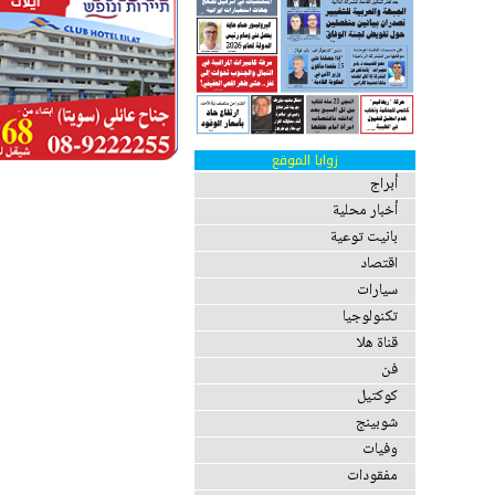
زوايا الموقع
أبراج
أخبار محلية
بانيت توعية
اقتصاد
سيارات
تكنولوجيا
قناة هلا
فن
كوكتيل
شوبينج
وفيات
مفقودات