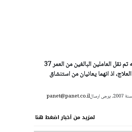
وقال متحدث بلسان نجمة داود الحمراء " انه تم نقل العاملين البالغين من العمر 37
علاج، اذ انهما يعانيان من استنشاق
panet@panet.co.il
استعمال المضامين بموجب بند 27 أ لقانون الحقوق الأدبية لسنة 2007، يرجى ارسال
لمزيد من أخبار اضغط هنا