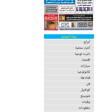
زوايا الموقع
أبراج
أخبار محلية
بانيت توعية
اقتصاد
سيارات
تكنولوجيا
قناة هلا
فن
كوكتيل
شوبينج
وفيات
مفقودات