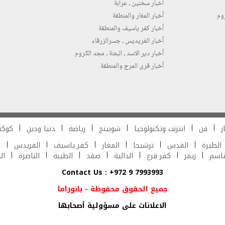
أخبار سخنين ، عرابة
روم
أخبار المغار والمنطقة
أخبار كفر ياسيف والمنطقة
أخبار الفريديس ، جسرالزرقاء
أخبار دير الاسد ، البعنة ، مجد الكروم
أخبار قرى المرج والمنطقة
ر
فن
انترنت وتكنولوجيا
شوبينج
رياضة
دنيا ودين
كوكت
الطيرة
القدس
ترشيحا
المغار
كفر ياسيف
الفريدس
ش
قاسم
زيمر
كفر قرع
الدالية
صفد
الطيبة
الناصرة
ال
Contact Us : +972 9 7993993
جميع الحقوق محفوظة - بانوراما
الاعلانات على مسؤولية أصحابها