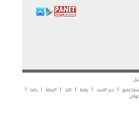
يل
فاعمرو
دير الاسد
رهط
اللد
الرملة
يافا
جولان