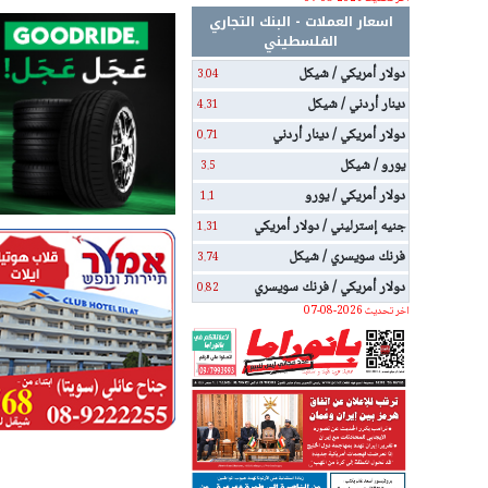
اسعار العملات - البنك التجاري
الفلسطيني
دولار أمريكي / شيكل
3.04
دينار أردني / شيكل
4.31
دولار أمريكي / دينار أردني
0.71
يورو / شيكل
3.5
دولار أمريكي / يورو
1.1
جنيه إسترليني / دولار أمريكي
1.31
فرنك سويسري / شيكل
3.74
دولار أمريكي / فرنك سويسري
0.82
اخر تحديث 2026-08-07