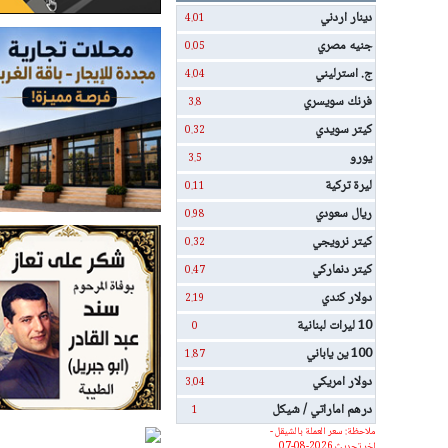
دينار اردني
4.01
جنيه مصري
0.05
ج. استرليني
4.04
فرنك سويسري
3.8
كيتر سويدي
0.32
يورو
3.5
ليرة تركية
0.11
ريال سعودي
0.98
كيتر نرويجي
0.32
كيتر دنماركي
0.47
دولار كندي
2.19
10 ليرات لبنانية
0
100 ين ياباني
1.87
دولار امريكي
3.04
درهم اماراتي / شيكل
1
ملاحظة: سعر العملة بالشيقل -
اخر تحديث 2026-08-07