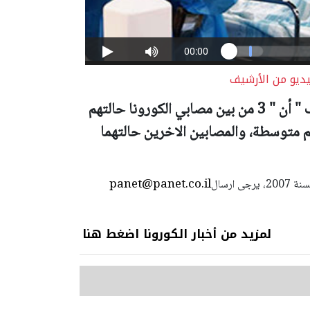
يديو من الأرشيف
وأوضح المتحدث بلسان المركز الطبي " زيف " أن " 3 من بين مصابي الكورونا حالتهم
خرين حالتهم خطيرة، و 5 حالتهم متوسطة، والمصابين الاخرين حالتهما
panet@panet.co.il
استعمال المضامين بموجب بند 27 أ لقانون الحقوق الأدبية لسنة 2007، يرجى ارسال
لمزيد من أخبار الكورونا اضغط هنا