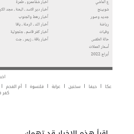
ع الماشي
أخبار شفاعمرو ، طمرة
شوبينج
أخبار دير الاسد ، البعنة ، مجد الك
جديد وصور
أخبار رهط والجنوب
رياضة
أخبار اللد ، الرملة ، يافا
وفيات
أخبار كفر قاسم ، جلجولية
حالة الطقس
أخبار باقة ، زيمر ، جت
أسعار العملات
أبراج 2022
اخبا
عكا
حيفا
سخنين
عرابة
قلنسوة
أم الفحم
كفر 
اقرأ هذه الاخبار قد تهمك