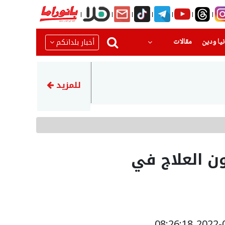
(current)
(current)
أخبار بلداتكم
يا ودين
مقالات
22:22
عراقجي يشيد بالجيش الإيراني 
للمزيد
قون العلاج في