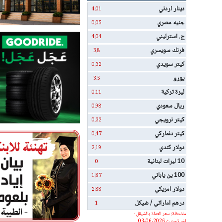
دينار اردني
4.01
جنيه مصري
0.05
ج. استرليني
4.04
فرنك سويسري
3.8
كيتر سويدي
0.32
يورو
3.5
ليرة تركية
0.11
ريال سعودي
0.98
كيتر نرويجي
0.32
كيتر دنماركي
0.47
دولار كندي
2.19
10 ليرات لبنانية
0
100 ين ياباني
1.87
دولار امريكي
2.88
درهم اماراتي / شيكل
1
ملاحظة: سعر العملة بالشيقل -
اخر تحديث 2026-06-03