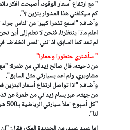
" مع ارتفاع أسعار الوقود، أصبحت افكر دائ
كم سيكلفني هذا المشوار بنزين ؟".
وأضاف: "اسمع تذمرا كبيرا من الناس جراء ا
اعلم ماذا ينتظرنا، فنحن لا نعلم إلى أين نحن
لم تعد كما السابق، اذ انني المس انخفاضا في
" سأشتري حنطورا وحمارا"
من ناحيته، قال صالح زيداني من طمرة: "مع غ
مشاويري، ولم اعد بسيارتي مثل السابق".
وأضاف: "اذا تواصل ارتفاع أسعار البنزين 
من جهته، عبر بسام زيداني من طمرة عن تذمره
"كل أس
لنا".
اما عبيد عبيد، من الجديدة المكر، فقال: "