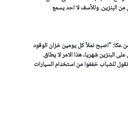
 من البنزين. وللأسف لا احد يسمع
ن عكا: "اصبح نملأ كل يومين خزان الوقود
لى البنزين شهريا، هذا الامر لا يطاق.
 نقول للشباب خففوا من استخدام السيارات