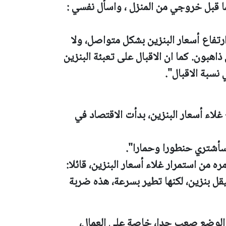
ما قبل خروجي من المنزل ، واسأل نفسي :
رتفاع أسعار البنزين بشكل متواصل، ولا
 ذاهبون. كما ان الاقبال على تعبئة البنزين
 نسبة الاقبال".
لاء أسعار البنزين، بدأت الاقتصاد في
فسأشتري حنطورا وحمارا".
 من استمرار غلاء أسعار البنزين، قائلا:
بوع املأ سيارتي الرياضية بـ500 شيقل بنزين، لكنها تطير بسرعة، هذه ضربة
ان الوضع صعب جدا، خاصة على العمال،