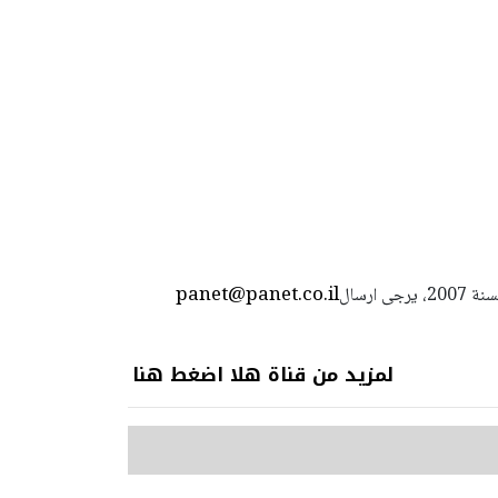
panet@panet.co.il
استعمال المضامين بموجب بند 27 أ لقانون الحقوق الأدبية لسنة 2007، يرجى ارسال
لمزيد من قناة هلا اضغط هنا