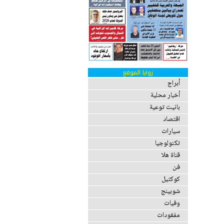
زوايا الموقع
أبراج
أخبار محلية
بانيت توعية
اقتصاد
سيارات
تكنولوجيا
قناة هلا
فن
كوكتيل
شوبينج
وفيات
مفقودات