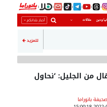
(current)
(current)
أخبار بلداتكم
يا ودين
مقالات
11:11
اعتقال شابين بشبهة إطلاق ال
للمزيد
ال من الجليل: ‘نحاول
حيفة بانوراما