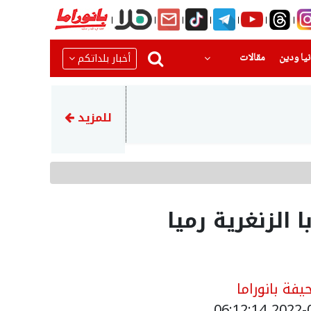
(current)
(current)
أخبار بلداتكم
يا ودين
مقالات
08:15
وزارة التعليم العالي الفلسطينية
للمزيد
الزنغرية رميا
فة بانوراما