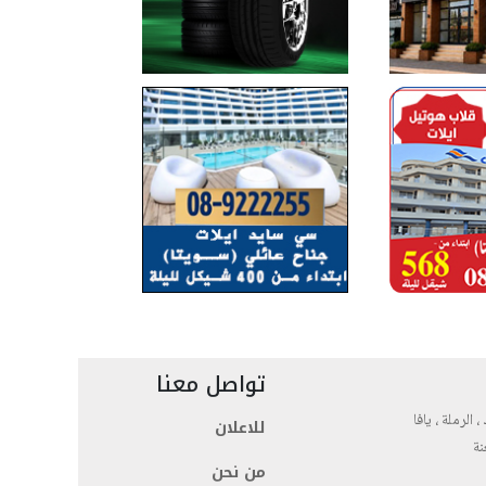
تواصل معنا
، الرملة ، يافا
للاعلان
نة
من نحن