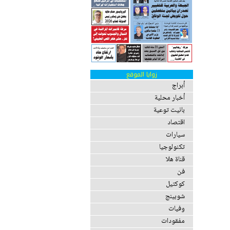
زوايا الموقع
أبراج
أخبار محلية
بانيت توعية
اقتصاد
سيارات
تكنولوجيا
قناة هلا
فن
كوكتيل
شوبينج
وفيات
مفقودات