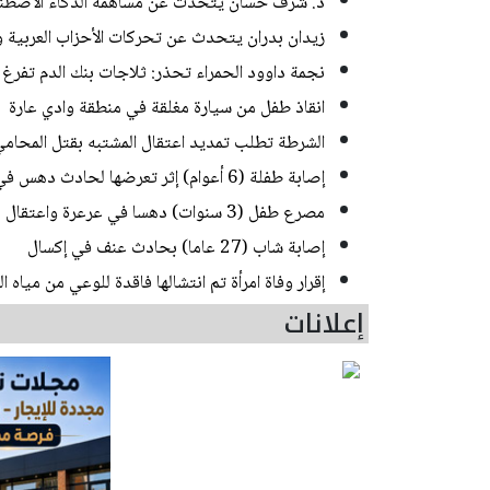
د. شرف حسان يتحدث عن مساهمة الذكاء الاصطناع
زيدان بدران يتحدث عن تحركات الأحزاب العربية و
نجمة داوود الحمراء تحذر: ثلاجات بنك الدم تفرغ 
انقاذ طفل من سيارة مغلقة في منطقة وادي عارة
الشرطة تطلب تمديد اعتقال المشتبه بقتل المحامي في
إصابة طفلة (6 أعوام) إثر تعرضها لحادث دهس في رهط
مصرع طفل (3 سنوات) دهسا في عرعرة واعتقال مشتبه
إصابة شاب (27 عاما) بحادث عنف في إكسال
إقرار وفاة امرأة تم انتشالها فاقدة للوعي من مياه
إعلانات