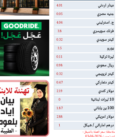
دينار اردني
4.01
جنيه مصري
0.05
ج. استرليني
4.04
فرنك سويسري
3.8
كيتر سويدي
0.32
يورو
3.5
ليرة تركية
0.11
ريال سعودي
0.98
كيتر نرويجي
0.32
كيتر دنماركي
0.47
دولار كندي
2.19
10 ليرات لبنانية
0
100 ين ياباني
1.87
دولار امريكي
2.88
درهم اماراتي / شيكل
1
ملاحظة: سعر العملة بالشيقل -
اخر تحديث 2026-06-03