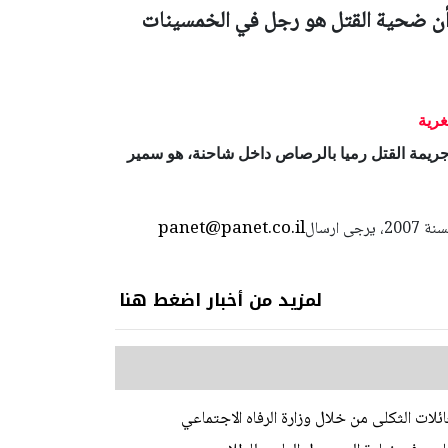
أن ضحية القتل هو رجل في الخمسينات
غرية
جريمة القتل
رميا بالرصاص داخل شاحنة،
هو
سمير
panet@panet.co.il
استعمال المضامين بموجب بند 27 أ لقانون الحقوق الأدبية لسنة 2007، يرجى ارسال
لمزيد من أخبار اضغط هنا
ات الثكلى من خلال وزارة الرفاه الاجتماعي