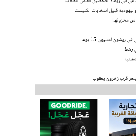
ي في زيادة التحصيل العلمي للطلاب
اليهودية قبيل انتخابات الكنيست
من مخزونها!
 ريشون لتسيون 15 يوما
 البحر قرب زخرون يعقوب