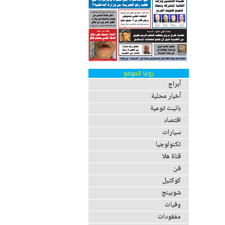
زوايا الموقع
أبراج
أخبار محلية
بانيت توعية
اقتصاد
سيارات
تكنولوجيا
قناة هلا
فن
كوكتيل
شوبينج
وفيات
مفقودات