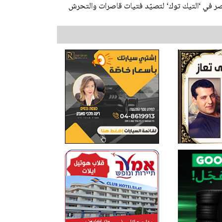
 في ‘التيك توك‘ لتصيّد فتيات قاصرات والتحرش