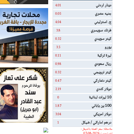
دينار اردني
4.01
جنيه مصري
0.05
ج. استرليني
4.04
فرنك سويسري
3.8
كيتر سويدي
0.32
يورو
3.5
ليرة تركية
0.11
ريال سعودي
0.98
كيتر نرويجي
0.32
كيتر دنماركي
0.47
دولار كندي
2.19
10 ليرات لبنانية
0
100 ين ياباني
1.87
دولار امريكي
3.04
درهم اماراتي / شيكل
1
ملاحظة: سعر العملة بالشيقل -
اخر تحديث 2026-08-07