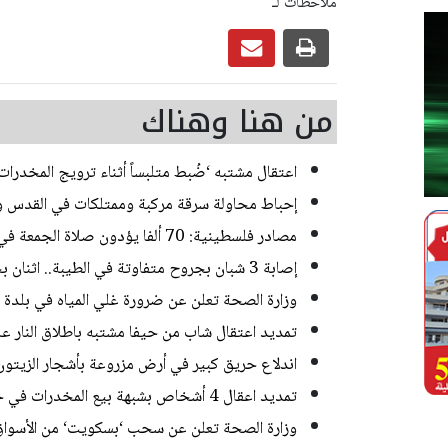
ملاحظات لـ
من هنا وهناك
اعتقال مشتبه ‘ضُبط متلبساً أثناء ترويج المخدر
إحباط محاولة سرقة مركبة وممتلكات في القدس و
مصادر فلسطينية: 70 ألفا يؤدون صلاة الجمعة في المسجد الأقصى
إصابة 3 شبان بجروح متفاوتة في الطيبة.. اثنان بحالة خطيرة
وزارة الصحة تعلن عن ضرورة غلي المياه في بلدة
تمديد اعتقال شاب من حيفا مشتبه باطلاق النار 
اندلاع حريق كبير في أرض مزروعة بأشجار الزيتون
تمديد اعقال 4 أشخاص بشبهة بيع المخدرات في حي ضاحية البريد بالقدس
وزارة الصحة تعلن عن سحب ‘بسكويت‘ من الأسواق