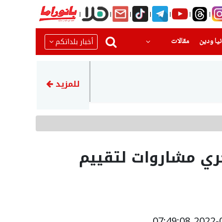
(current)
(current)
أخبار بلداتكم
يا ودين
مقالات
22:23
اتهام توني مهاجم الأهلي الس
للمزيد
ري مشاروات لتقييم