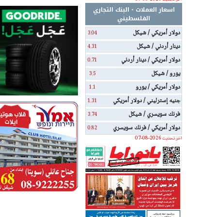
اسعار العملات - البنك التجاري
الفلسطيني
دولار أمريكي / شيكل
3.04
دينار أردني / شيكل
4.31
دولار أمريكي / دينار أردني
0.71
يورو / شيكل
3.5
دولار أمريكي / يورو
1.1
جنيه إسترليني / دولار أمريكي
1.31
فرنك سويسري / شيكل
3.74
دولار أمريكي / فرنك سويسري
0.82
اخر تحديث 2026-08-07