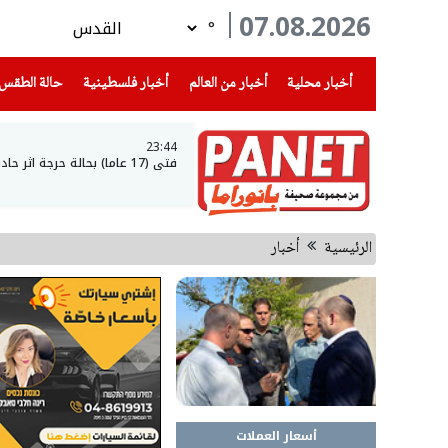
07.08.2026
°
(current)
(current)
(current)
أخبار محلية
أخبار من العالم
أخبار فلسطينية
حالة الطقس
23:44
فتى (17 عاما) بحالة حرجة اثر حادث طرق في عرعرة النقب
الرئيسية
أخبار
أسعار العملات