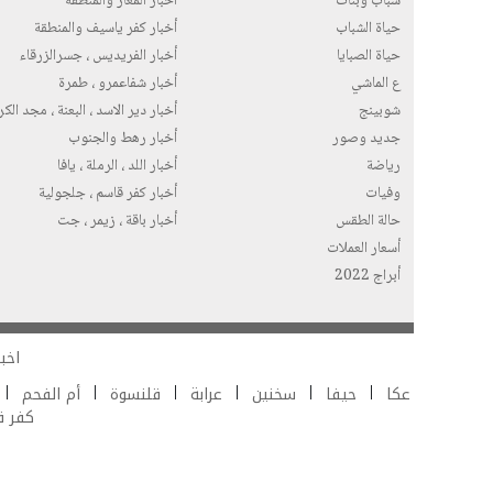
شباب وبنات
أخبار المغار والمنطقة
حياة الشباب
أخبار كفر ياسيف والمنطقة
حياة الصبايا
أخبار الفريديس ، جسرالزرقاء
ع الماشي
أخبار شفاعمرو ، طمرة
شوبينج
أخبار دير الاسد ، البعنة ، مجد الك
جديد وصور
أخبار رهط والجنوب
رياضة
أخبار اللد ، الرملة ، يافا
وفيات
أخبار كفر قاسم ، جلجولية
حالة الطقس
أخبار باقة ، زيمر ، جت
أسعار العملات
أبراج 2022
اخبا
عكا
حيفا
سخنين
عرابة
قلنسوة
أم الفحم
كفر 