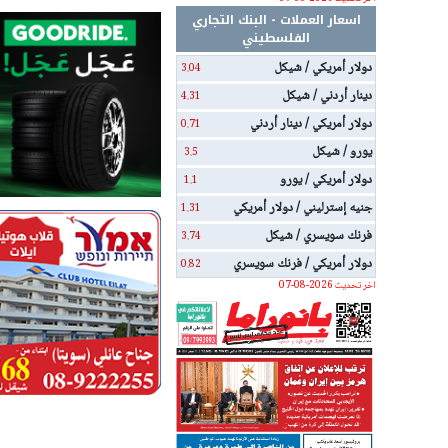
اسعار العملات - البنك التجاري
الفلسطيني
دولار أمريكي / شيكل
3.04
دينار أردني / شيكل
4.31
دولار أمريكي / دينار أردني
0.71
يورو / شيكل
3.5
دولار أمريكي / يورو
1.1
جنيه إسترليني / دولار أمريكي
1.31
فرنك سويسري / شيكل
3.74
دولار أمريكي / فرنك سويسري
0.82
اخر تحديث 2026-08-07