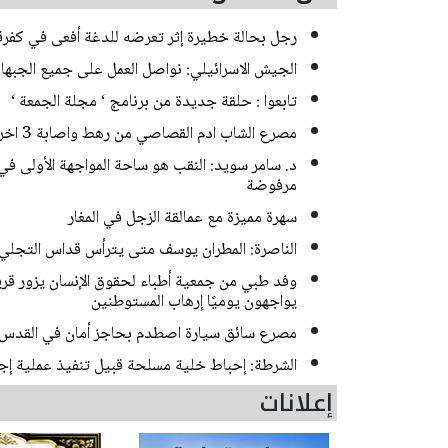
رجل بحالة خطيرة إثر تعرضه للدغة أفعى في كفر
الجيش الاسرائيلي: نواصل العمل على جميع الجبها
تابعوا : حلقة جديدة من برنامج ‘ مجلة الجمعة ‘
مصرع الشاب ادم القصاصي من رهط واصابة 3 اخرين بحادث طرق مروع قرب حورة
د. سامر سويد: النقب هو ساحة المواجهة الأولى في
مرفوضة
سهرة مميزة مع عمالقة الزجل في المغار
الناصرة: المطران يوسف متى يترأس قداس التجلي
وفد طبي من جمعية أطباء لحقوق الإنسان يزور قرية
يواجهون يوميًا إرهاب المستوطنين
مصرع سائق سيارة اصطدم بحاجز أمان في القدس
الشرطة: إحباط خلية مسلحة قبيل تنفيذ عملية إجرامية ف
إعلانات