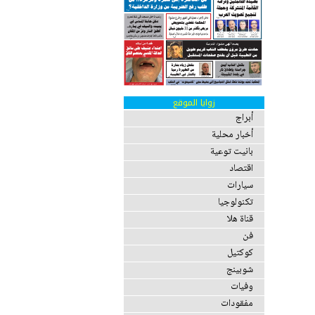
زوايا الموقع
أبراج
أخبار محلية
بانيت توعية
اقتصاد
سيارات
تكنولوجيا
قناة هلا
فن
كوكتيل
شوبينج
وفيات
مفقودات