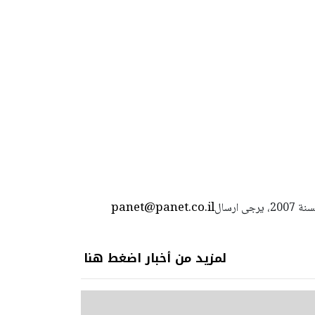
panet@panet.co.il
استعمال المضامين بموجب بند 27 أ لقانون الحقوق الأدبية لسنة 2007، يرجى ارسال
لمزيد من أخبار اضغط هنا