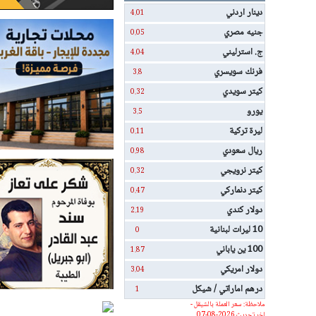
دينار اردني
4.01
جنيه مصري
0.05
ج. استرليني
4.04
فرنك سويسري
3.8
كيتر سويدي
0.32
يورو
3.5
ليرة تركية
0.11
ريال سعودي
0.98
كيتر نرويجي
0.32
كيتر دنماركي
0.47
دولار كندي
2.19
10 ليرات لبنانية
0
100 ين ياباني
1.87
دولار امريكي
3.04
درهم اماراتي / شيكل
1
ملاحظة: سعر العملة بالشيقل -
اخر تحديث 2026-08-07