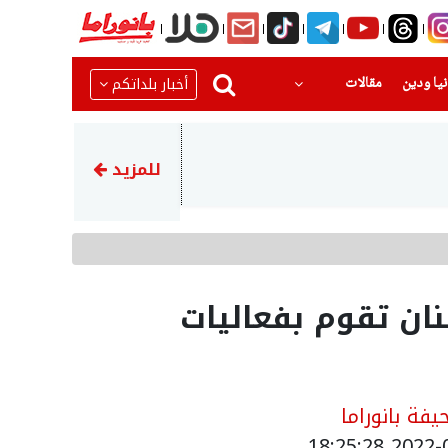
(current)
(current)
أخبار بلداتكم
يا ودين
مقالات
10:55
استطلاع جديد: تراجع حاد في شعبية ن
للمزيد
ان تقوم بفعاليات
فة بانوراما