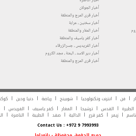
أخبار الناصرة
أخبار الجولان
أخبار قرى المرج والمنطقة
أخبار سخنين ، عرابة
روم
أخبار المغار والمنطقة
أخبار كفر ياسيف والمنطقة
أخبار الفريديس ، جسرالزرقاء
أخبار دير الاسد ، البعنة ، مجد الكروم
أخبار قرى المرج والمنطقة
ر
فن
انترنت وتكنولوجيا
شوبينج
رياضة
دنيا ودين
كوكت
الطيرة
القدس
ترشيحا
المغار
كفر ياسيف
الفريدس
ش
قاسم
زيمر
كفر قرع
الدالية
صفد
الطيبة
الناصرة
ال
Contact Us : +972 9 7993993
جميع الحقوق محفوظة - بانوراما