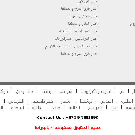
أخبار الجولان
أخبار قرى المرج والمنطقة
أخبار سخنين ، عرابة
روم
أخبار المغار والمنطقة
أخبار كفر ياسيف والمنطقة
أخبار الفريديس ، جسرالزرقاء
أخبار دير الاسد ، البعنة ، مجد الكروم
أخبار قرى المرج والمنطقة
ر
فن
انترنت وتكنولوجيا
شوبينج
رياضة
دنيا ودين
كوكت
الطيرة
القدس
ترشيحا
المغار
كفر ياسيف
الفريدس
ش
قاسم
زيمر
كفر قرع
الدالية
صفد
الطيبة
الناصرة
ال
Contact Us : +972 9 7993993
جميع الحقوق محفوظة - بانوراما