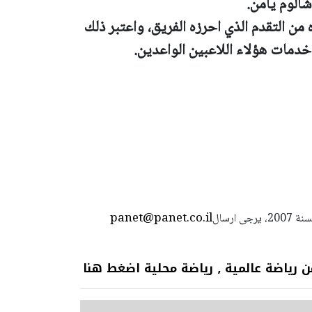
الوم يامن.
من التقدم الذي احرزه الفريق، واعتبر ذلك
 خدمات هؤلاء اللاعبين الواعدين.
panet@panet.co.il
استعمال المضامين بموجب بند 27 أ لقانون الحقوق الأدبية لسنة 2007، يرجى ارسال
 عالمية ٫ رياضة محلية اضغط هنا