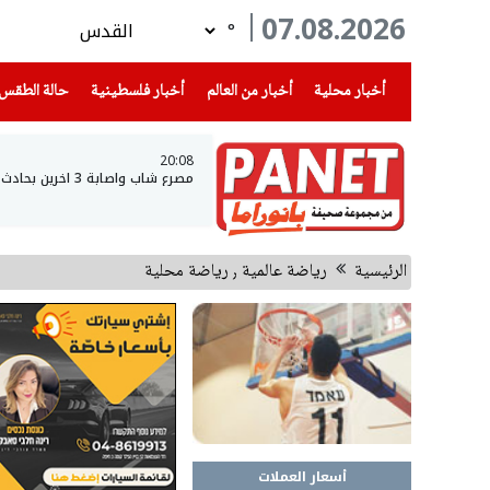
07.08.2026
°
(current)
(current)
(current)
أخبار محلية
أخبار من العالم
أخبار فلسطينية
حالة الطقس
20:08
مصرع شاب واصابة 3 اخرين بحادث طرق مروع قرب حورة
الرئيسية
رياضة عالمية ٫ رياضة محلية
أسعار العملات