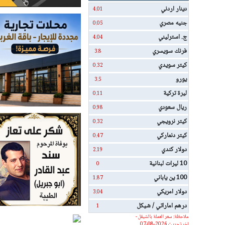
دينار اردني
4.01
جنيه مصري
0.05
ج. استرليني
4.04
فرنك سويسري
3.8
كيتر سويدي
0.32
يورو
3.5
ليرة تركية
0.11
ريال سعودي
0.98
كيتر نرويجي
0.32
كيتر دنماركي
0.47
دولار كندي
2.19
10 ليرات لبنانية
0
100 ين ياباني
1.87
دولار امريكي
3.04
درهم اماراتي / شيكل
1
ملاحظة: سعر العملة بالشيقل -
اخر تحديث 2026-08-07