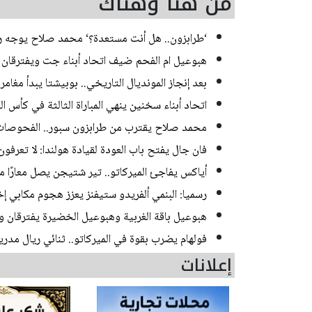
من هنا وهناك
‘طرابزون.. هل أنت مستعدة؟‘ محمد صلاح يوجه رسا
هبوعيل ام الفحم ضيف اتحاد أبناء جت ويفترقان بالت
بعد إنجاز المونديال التاريخي.. بوبيشتا يبدأ مغا
اتحاد أبناء سخنين ينهي المباراة الثالثة في كأس ا
محمد صلاح يقترب من طرابزون سبور.. الفحوصات ا
فان جال يفتح باب العودة لقيادة هولندا: لا تعرفون 
أياكس يفاجئ الميركاتو.. تير شتيجن يصل معارًا م
رسميا: البنمي ألفريدو ستيفنز يعزز هجوم مكابي إخ
هبوعيل باقة الغربية وهبوعيل الخضيرة يفترقان وديا 
فولهام يضرب بقوة في الميركاتو.. ثنائي ريال مدر
إعلانات