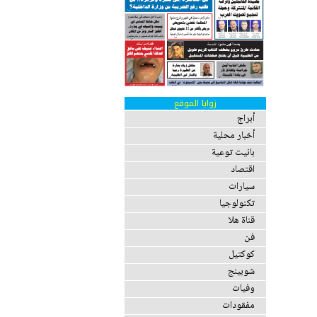
زوايا الموقع
أبراج
أخبار محلية
بانيت توعية
اقتصاد
سيارات
تكنولوجيا
قناة هلا
فن
كوكتيل
شوبينج
وفيات
مفقودات