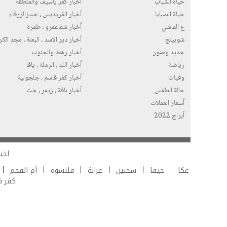
حياة الشباب
أخبار كفر ياسيف والمنطقة
حياة الصبايا
أخبار الفريديس ، جسرالزرقاء
ع الماشي
أخبار شفاعمرو ، طمرة
شوبينج
أخبار دير الاسد ، البعنة ، مجد الك
جديد وصور
أخبار رهط والجنوب
رياضة
أخبار اللد ، الرملة ، يافا
وفيات
أخبار كفر قاسم ، جلجولية
حالة الطقس
أخبار باقة ، زيمر ، جت
أسعار العملات
أبراج 2022
اخبا
عكا
حيفا
سخنين
عرابة
قلنسوة
أم الفحم
كفر 