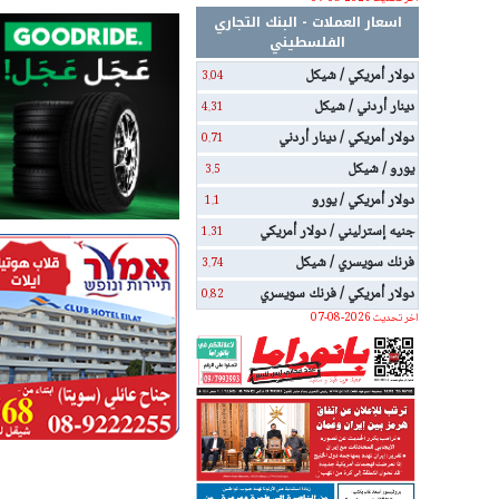
اسعار العملات - البنك التجاري
الفلسطيني
دولار أمريكي / شيكل
3.04
دينار أردني / شيكل
4.31
دولار أمريكي / دينار أردني
0.71
يورو / شيكل
3.5
دولار أمريكي / يورو
1.1
جنيه إسترليني / دولار أمريكي
1.31
فرنك سويسري / شيكل
3.74
دولار أمريكي / فرنك سويسري
0.82
اخر تحديث 2026-08-07