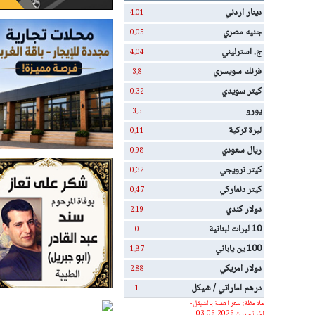
دينار اردني
4.01
جنيه مصري
0.05
ج. استرليني
4.04
فرنك سويسري
3.8
كيتر سويدي
0.32
يورو
3.5
ليرة تركية
0.11
ريال سعودي
0.98
كيتر نرويجي
0.32
كيتر دنماركي
0.47
دولار كندي
2.19
10 ليرات لبنانية
0
100 ين ياباني
1.87
دولار امريكي
2.88
درهم اماراتي / شيكل
1
ملاحظة: سعر العملة بالشيقل -
اخر تحديث 2026-06-03