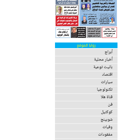
زوايا الموقع
أبراج
أخبار محلية
بانيت توعية
اقتصاد
سيارات
تكنولوجيا
قناة هلا
فن
كوكتيل
شوبينج
وفيات
مفقودات