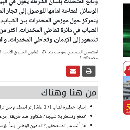
وتابع المتحدث بلسان الشرطة يقول في البيا
الوسائل المتاحة امامها للوصول إلى تجار ا
يتمركز حول موزعي المخدرات بين الشباب، مم
الشباب في دائرة تعاطي المخدرات. اكثر من ا
تتدهور إلى الإدمان، وتعاطي المخدرات، والار
ملاحظات لـ
من هنا وهناك
إصابة خطيرة لشاب (17 عامًا) إثر اصطدام بين تراكتورون وشاحنة في يركا
‘ندفع وننتظر بلا نتيجة‘: شكاوى ضد طريقة إجراء ا
هل أنت من المستحقين؟ التأمين الوطني يبدأ بإرسا