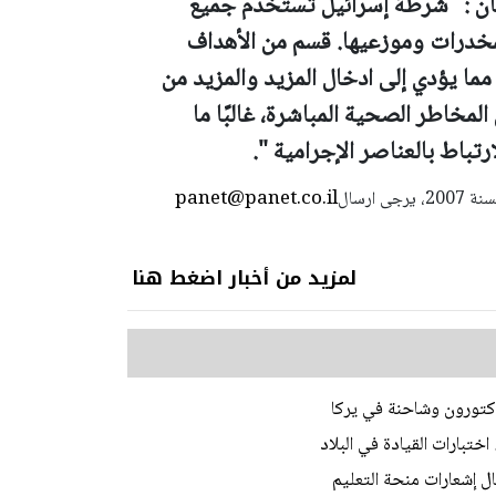
ن :"
شرطة إسرائيل تستخدم جميع
لمخدرات وموزعيها. قسم من الأهداف
ا يؤدي إلى ادخال المزيد والمزيد من
لمخاطر الصحية المباشرة، غالبًا ما
تباط بالعناصر الإجرامية ".
panet@panet.co.il
استعمال المضامين بموجب بند 27 أ لقانون الحقوق الأدبية لسنة 2007، يرجى ارسال
لمزيد من أخبار اضغط هنا
ختبارات القيادة في البلاد
ل إشعارات منحة التعليم