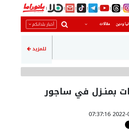
(current)
(current)
أخبار بلداتكم
يا ودين
مقالات
22:51
رضيع بحالة حرجةبعد تعرضه للا
للمزيد