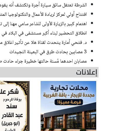
الشرطة تعتقل سائق سيارة أجرة وتكتشف أنه يقود منذ 20 عاما من دون رخص
افتتاح أولي لمركز لريادة الأعمال والتكنولوجيا الم
اهتمام كبير بالزيارة الأولى للشاعر سامي مهنا إلى 
انطلاق التحضير لبناء أكبر مستشفى في البلاد في
د. فتحي أمارة يتحدث لقناة هلا عن تأثير اغلاق مض
3 مصابين بحادث طرق في البعينة النجيدات
مصابان احدهما مُسنة حالتها خطيرة جراء حادث 
إعلانات