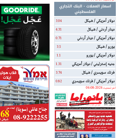
اسعار العملات - البنك التجاري
الفلسطيني
دولار أمريكي / شيكل
3.04
دينار أردني / شيكل
4.31
دولار أمريكي / دينار أردني
0.71
يورو / شيكل
3.5
دولار أمريكي / يورو
1.1
جنيه إسترليني / دولار أمريكي
1.31
فرنك سويسري / شيكل
3.74
دولار أمريكي / فرنك سويسري
0.82
اخر تحديث 2026-08-06