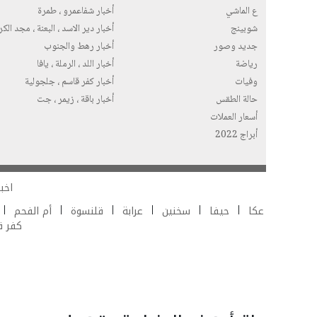
ع الماشي
أخبار شفاعمرو ، طمرة
شوبينج
أخبار دير الاسد ، البعنة ، مجد الك
جديد وصور
أخبار رهط والجنوب
رياضة
أخبار اللد ، الرملة ، يافا
وفيات
أخبار كفر قاسم ، جلجولية
حالة الطقس
أخبار باقة ، زيمر ، جت
أسعار العملات
أبراج 2022
اخبا
عكا
حيفا
سخنين
عرابة
قلنسوة
أم الفحم
كفر 