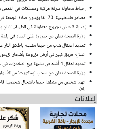
إحباط محاولة سرقة مركبة وممتلكات في القدس و
مصادر فلسطينية: 70 ألفا يؤدون صلاة الجمعة في المسجد الأقصى
إصابة 3 شبان بجروح متفاوتة في الطيبة.. اثنان بحالة خطيرة
وزارة الصحة تعلن عن ضرورة غلي المياه في بلدة
تمديد اعتقال شاب من حيفا مشتبه باطلاق النار 
اندلاع حريق كبير في أرض مزروعة بأشجار الزيتون
تمديد اعقال 4 أشخاص بشبهة بيع المخدرات في حي ضاحية البريد بالقدس
وزارة الصحة تعلن عن سحب ‘بسكويت‘ من الأسواق
اتهام شخص من منطقة حيفا بانتحال شخصية قاصر
بهنّ
إعلانات