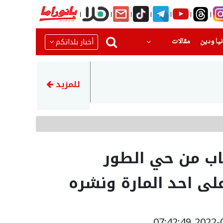
(current)
(current)
أخبار بلداتكم
يا ودين
مقالات
22:23
اتهام توني مهاجم الأهلي الس
للمزيد
ب من حي الطور
لى احد المارة ونشره