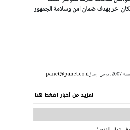
مكان اخر بهدف ضمان امن وسلامة الجمهور
panet@panet.co.il
استعمال المضامين بموجب بند 27 أ لقانون الحقوق الأدبية لسنة 2007، يرجى ارسال
لمزيد من أخبار اضغط هنا
ات في شرقي القدس‘