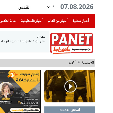
07.08.2026
°
(current)
(current)
(current)
أخبار محلية
أخبار من العالم
أخبار فلسطينية
حالة الطقس
23:44
فتى (17 عاما) بحالة حرجة اثر حادث طرق في عرعرة النقب
الرئيسية
أخبار
أسعار العملات