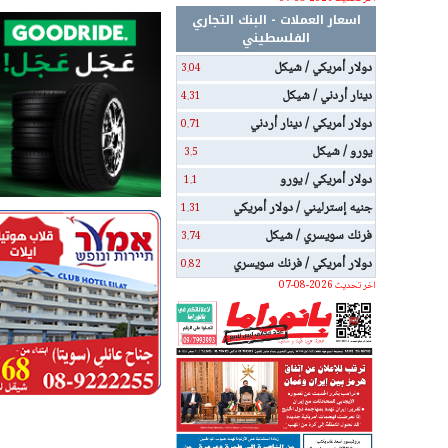
اسعار العملات - البنك التجاري
الفلسطيني
دولار أمريكي / شيكل
3.04
دينار أردني / شيكل
4.31
دولار أمريكي / دينار أردني
0.71
يورو / شيكل
3.5
دولار أمريكي / يورو
1.1
جنيه إسترليني / دولار أمريكي
1.31
فرنك سويسري / شيكل
3.74
دولار أمريكي / فرنك سويسري
0.82
اخر تحديث 2026-08-07