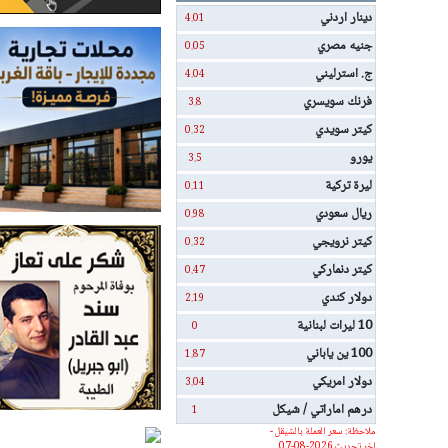
دينار اردني
4.01
جنيه مصري
0.05
ج. استرليني
4.04
فرنك سويسري
3.8
كيتر سويدي
0.32
يورو
3.5
ليرة تركية
0.11
ريال سعودي
0.98
كيتر نرويجي
0.32
كيتر دنماركي
0.47
دولار كندي
2.19
10 ليرات لبنانية
0
100 ين ياباني
1.87
دولار امريكي
3.04
درهم اماراتي / شيكل
1
ملاحظة: سعر العملة بالشيقل -
اخر تحديث 2026-08-07