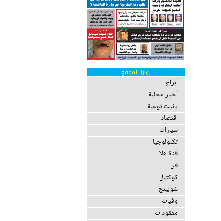
زوايا الموقع
أبراج
أخبار محلية
بانيت توعية
اقتصاد
سيارات
تكنولوجيا
قناة هلا
فن
كوكتيل
شوبينج
وفيات
مفقودات