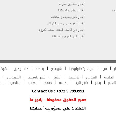
أخبار سخنين ، عرابة
روم
أخبار المغار والمنطقة
أخبار كفر ياسيف والمنطقة
أخبار الفريديس ، جسرالزرقاء
أخبار دير الاسد ، البعنة ، مجد الكروم
أخبار قرى المرج والمنطقة
ر
فن
انترنت وتكنولوجيا
شوبينج
رياضة
دنيا ودين
كوكت
الطيرة
القدس
ترشيحا
المغار
كفر ياسيف
الفريدس
ش
قاسم
زيمر
كفر قرع
الدالية
صفد
الطيبة
الناصرة
ال
Contact Us : +972 9 7993993
جميع الحقوق محفوظة - بانوراما
الاعلانات على مسؤولية أصحابها