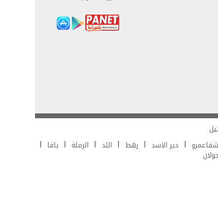
يل
فاعمرو
دير الاسد
رهط
اللد
الرملة
يافا
جولان