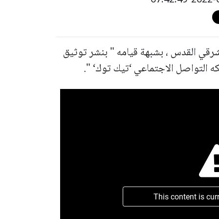
قي القدس ، بشبهة قيامه " بنشر توثيق
كه التواصل الاجتماعي ‘تيك توك‘ ".