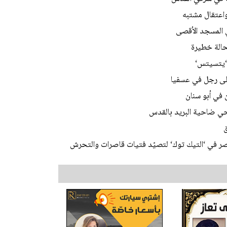
اعتقال مشتبه
 ‘يتسيتس‘
على رجل في عسفيا
 في أبو سنان
 في ‘التيك توك‘ لتصيّد فتيات قاصرات والتحرش