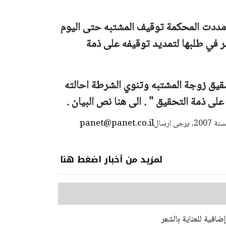
ومددت المحكمة توقيف المشتبه حتى اليوم
ر في طلبها لتمديد توقيفه على ذمة
قيق زوجة المشتبه وتنوي الشرطة احالته
لى ذمة التحقيق " . الى هنا نص البيان .
panet@panet.co.il
استعمال المضامين بموجب بند 27 أ لقانون الحقوق الأدبية لسنة 2007، يرجى ارسال
لمزيد من أخبار اضغط هنا
افية للعناية بالشعر