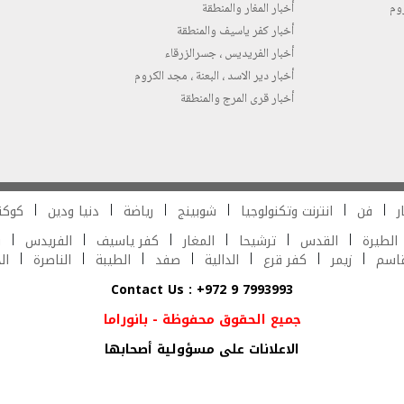
روم
أخبار المغار والمنطقة
أخبار كفر ياسيف والمنطقة
أخبار الفريديس ، جسرالزرقاء
أخبار دير الاسد ، البعنة ، مجد الكروم
أخبار قرى المرج والمنطقة
ر
فن
انترنت وتكنولوجيا
شوبينج
رياضة
دنيا ودين
كوكت
الطيرة
القدس
ترشيحا
المغار
كفر ياسيف
الفريدس
ش
قاسم
زيمر
كفر قرع
الدالية
صفد
الطيبة
الناصرة
ال
Contact Us : +972 9 7993993
جميع الحقوق محفوظة - بانوراما
الاعلانات على مسؤولية أصحابها