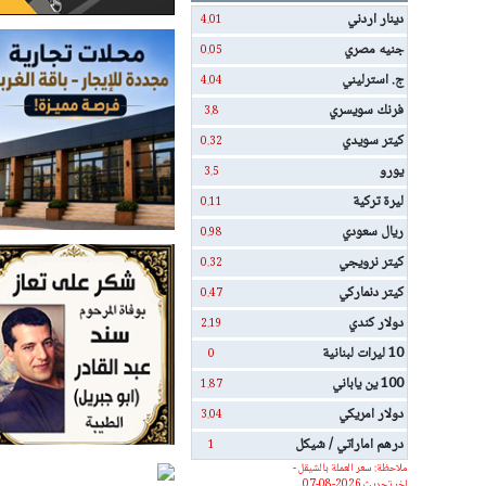
دينار اردني
4.01
جنيه مصري
0.05
ج. استرليني
4.04
فرنك سويسري
3.8
كيتر سويدي
0.32
يورو
3.5
ليرة تركية
0.11
ريال سعودي
0.98
كيتر نرويجي
0.32
كيتر دنماركي
0.47
دولار كندي
2.19
10 ليرات لبنانية
0
100 ين ياباني
1.87
دولار امريكي
3.04
درهم اماراتي / شيكل
1
ملاحظة: سعر العملة بالشيقل -
اخر تحديث 2026-08-07