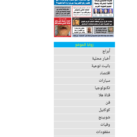
زوايا الموقع
أبراج
أخبار محلية
بانيت توعية
اقتصاد
سيارات
تكنولوجيا
قناة هلا
فن
كوكتيل
شوبينج
وفيات
مفقودات