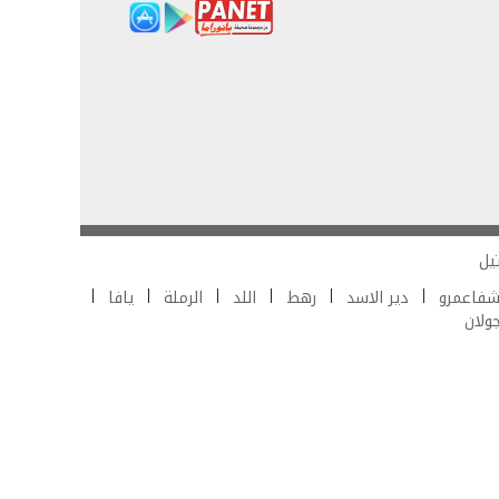
يل
فاعمرو
دير الاسد
رهط
اللد
الرملة
يافا
جولان