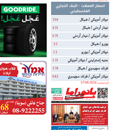
اسعار العملات - البنك التجاري
الفلسطيني
دولار أمريكي / شيكل
3.04
دينار أردني / شيكل
4.31
دولار أمريكي / دينار أردني
0.71
يورو / شيكل
3.5
دولار أمريكي / يورو
1.1
جنيه إسترليني / دولار أمريكي
1.31
فرنك سويسري / شيكل
3.74
دولار أمريكي / فرنك سويسري
0.82
اخر تحديث 2026-08-07