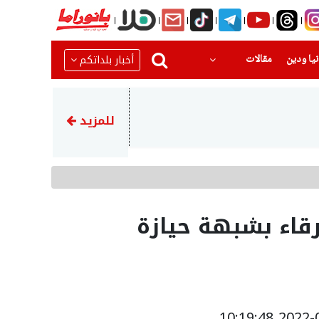
(current)
(current)
أخبار بلداتكم
يا ودين
مقالات
11:56
المحامي زكي كمال يكتب في بانو
للمزيد
قاء بشبهة حيازة