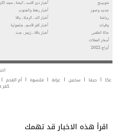
شوبينج
أخبار دير الاسد ، البعنة ، مجد الك
جديد وصور
أخبار رهط والجنوب
رياضة
أخبار اللد ، الرملة ، يافا
وفيات
أخبار كفر قاسم ، جلجولية
حالة الطقس
أخبار باقة ، زيمر ، جت
أسعار العملات
أبراج 2022
اخبا
عكا
حيفا
سخنين
عرابة
قلنسوة
أم الفحم
كفر 
اقرأ هذه الاخبار قد تهمك