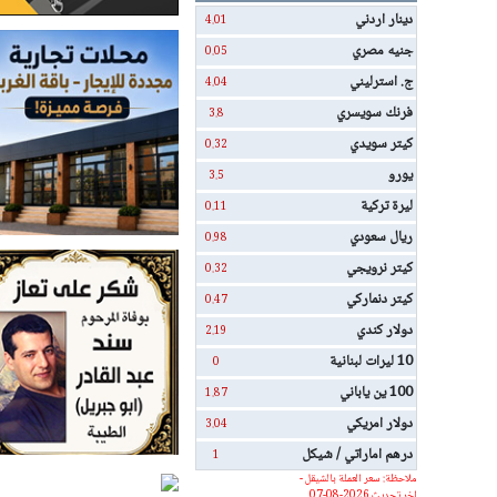
دينار اردني
4.01
جنيه مصري
0.05
ج. استرليني
4.04
فرنك سويسري
3.8
كيتر سويدي
0.32
يورو
3.5
ليرة تركية
0.11
ريال سعودي
0.98
كيتر نرويجي
0.32
كيتر دنماركي
0.47
دولار كندي
2.19
10 ليرات لبنانية
0
100 ين ياباني
1.87
دولار امريكي
3.04
درهم اماراتي / شيكل
1
ملاحظة: سعر العملة بالشيقل -
اخر تحديث 2026-08-07