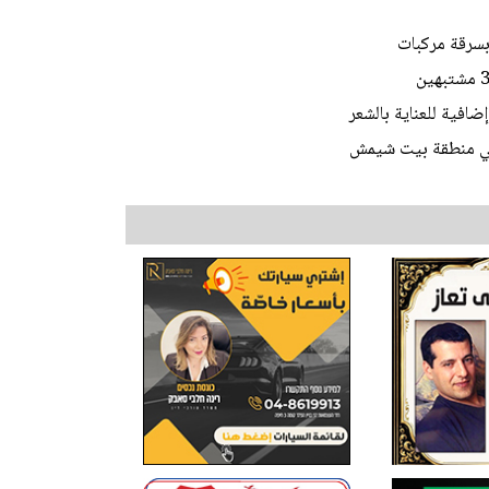
افية للعناية بالشعر
في منطقة بيت شيمش