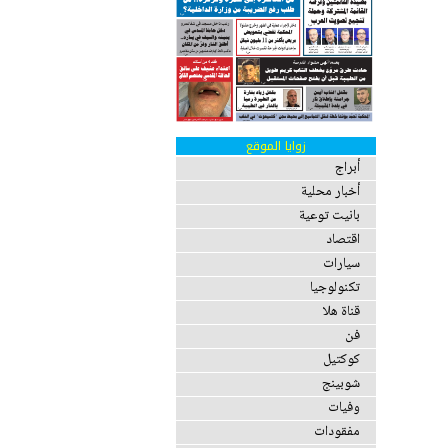
زوايا الموقع
أبراج
أخبار محلية
بانيت توعية
اقتصاد
سيارات
تكنولوجيا
قناة هلا
فن
كوكتيل
شوبينج
وفيات
مفقودات