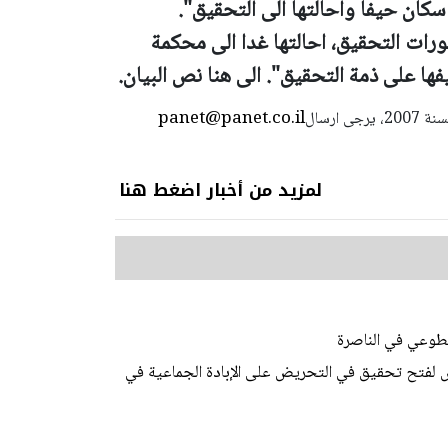
ات التحقيق، احالتها غدا الى محكمة
ها على ذمة التحقيق". الى هنا نص البيان.
panet@panet.co.il
استعمال المضامين بموجب بند 27 أ لقانون الحقوق الأدبية لسنة 2007، يرجى ارسال
لمزيد من أخبار اضغط هنا
طوعي في الناصرة
لرافض لفتح تحقيق في التحريض على الإبادة الجماعية في