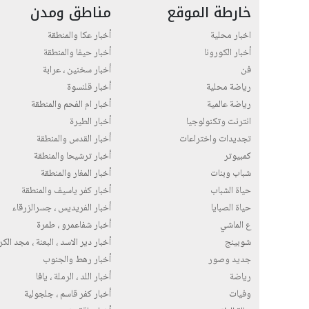
خارطة الموقع
مناطق ومدن
اخبار محلية
أخبار عكا والمنطقة
أخبار الكورونا
أخبار حيفا والمنطقة
فن
أخبار سخنين ، عرابة
رياضة محلية
أخبار قلنسوة
رياضة عالمية
أخبار ام الفحم والمنطقة
انترنت وتكنولوجيا
أخبار الطيرة
تجديدات واختراعات
أخبار القدس والمنطقة
كمبيوتر
أخبار ترشيحا والمنطقة
شباب وبنات
أخبار المغار والمنطقة
حياة الشباب
أخبار كفر ياسيف والمنطقة
حياة الصبايا
أخبار الفريديس ، جسرالزرقاء
ع الماشي
أخبار شفاعمرو ، طمرة
شوبينج
أخبار دير الاسد ، البعنة ، مجد الك
جديد وصور
أخبار رهط والجنوب
رياضة
أخبار اللد ، الرملة ، يافا
وفيات
أخبار كفر قاسم ، جلجولية