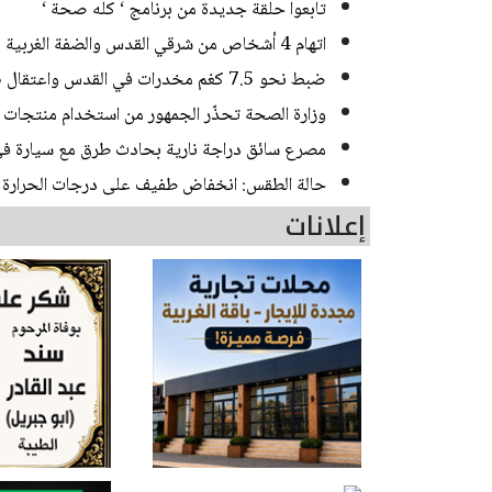
تابعوا حلقة جديدة من برنامج ‘ كله صحة ‘
اتهام 4 أشخاص من شرقي القدس والضفة الغربية بسرقة مركبات
ضبط نحو 7.5 كغم مخدرات في القدس واعتقال 3 مشتبهين
وزارة الصحة تحذّر الجمهور من استخدام منتجات إض
مصرع سائق دراجة نارية بحادث طرق مع سيارة 
حالة الطقس: انخفاض طفيف على درجات الحرارة
إعلانات