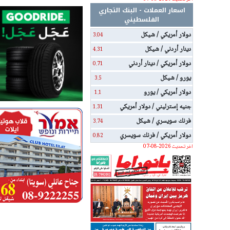
اسعار العملات - البنك التجاري
الفلسطيني
دولار أمريكي / شيكل
3.04
دينار أردني / شيكل
4.31
دولار أمريكي / دينار أردني
0.71
يورو / شيكل
3.5
دولار أمريكي / يورو
1.1
جنيه إسترليني / دولار أمريكي
1.31
فرنك سويسري / شيكل
3.74
دولار أمريكي / فرنك سويسري
0.82
اخر تحديث 2026-08-07