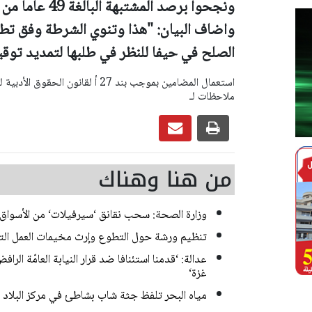
ونجحوا برصد المشتبهة البالغة 49 عاما من سكان حيفا واحالتها الى التحقيق".
واضاف البيان: "
هذا وتنوي الشرطة وفق تطور
الصلح في حيفا للنظر في طلبها لتمديد توقيف
ملاحظات لـ
من هنا وهناك
وزارة الصحة: سحب نقانق ‘سيرفيلات‘ من الأسواق
تنظيم ورشة حول التطوع وإرث مخيمات العمل الت
عدالة: ‘قدمنا استئنافا ضد قرار النيابة العامّة ا
غزة‘
مياه البحر تلفظ جثة شاب بشاطئ في مركز البلاد