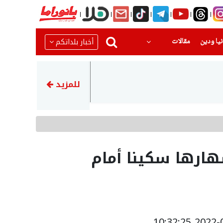
(current)
(current)
أخبار بلداتكم
يا ودين
مقالات
14:07
تقرير: مجلس السلام ينشر أول 
للمزيد
هارها سكينا أمام