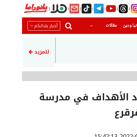
(current)
(current)
أخبار بلداتكم
يا ودين
مقالات
22:51
رضيع بحالة حرجةبعد تعرضه للا
للمزيد
د الأهداف في مدرسة
رقرع