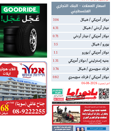
اسعار العملات - البنك التجاري
الفلسطيني
دولار أمريكي / شيكل
3.04
دينار أردني / شيكل
4.31
دولار أمريكي / دينار أردني
0.71
يورو / شيكل
3.5
دولار أمريكي / يورو
1.1
جنيه إسترليني / دولار أمريكي
1.31
فرنك سويسري / شيكل
3.74
دولار أمريكي / فرنك سويسري
0.82
اخر تحديث 2026-08-06