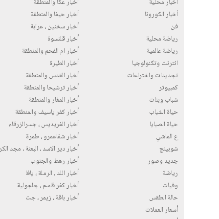
اخبار محلية
أخبار عكا والمنطقة
أخبار الكورونا
أخبار حيفا والمنطقة
فن
أخبار سخنين ، عرابة
رياضة محلية
أخبار قلنسوة
رياضة عالمية
أخبار ام الفحم والمنطقة
انترنت وتكنولوجيا
أخبار الطيرة
تجديدات واختراعات
أخبار القدس والمنطقة
كمبيوتر
أخبار ترشيحا والمنطقة
شباب وبنات
أخبار المغار والمنطقة
حياة الشباب
أخبار كفر ياسيف والمنطقة
حياة الصبايا
أخبار الفريديس ، جسرالزرقاء
ع الماشي
أخبار شفاعمرو ، طمرة
شوبينج
أخبار دير الاسد ، البعنة ، مجد الك
جديد وصور
أخبار رهط والجنوب
رياضة
أخبار اللد ، الرملة ، يافا
وفيات
أخبار كفر قاسم ، جلجولية
حالة الطقس
أخبار باقة ، زيمر ، جت
أسعار العملات