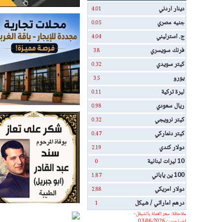
دينار اردني
4.01
جنيه مصري
0.05
ج. استرليني
4.04
فرنك سويسري
3.8
كيتر سويدي
0.32
يورو
3.5
ليرة تركية
0.11
ريال سعودي
0.98
كيتر نرويجي
0.32
كيتر دنماركي
0.47
دولار كندي
2.19
10 ليرات لبنانية
0
100 ين ياباني
1.87
دولار امريكي
2.88
درهم اماراتي / شيكل
1
ملاحظة: سعر العملة بالشيقل -
اخر تحديث 2026-06-03