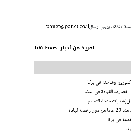
panet@panet.co.il
استعمال المضامين بموجب بند 27 أ لقانون الحقوق الأدبية لسنة 2007، يرجى ارسال
لمزيد من أخبار اضغط هنا
ختبارات القيادة في البلاد
ل إشعارات منحة التعليم
ة قيادة
تقدمة في يركا
تونس