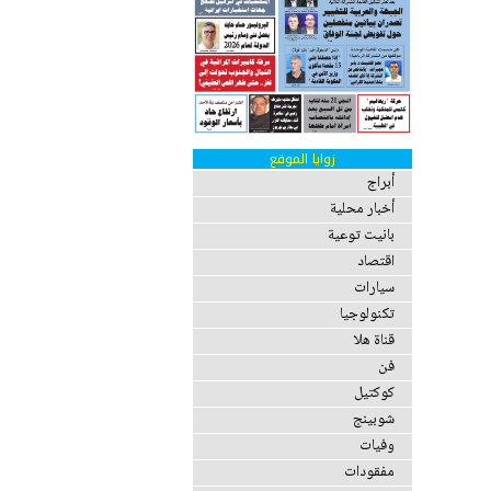
زوايا الموقع
أبراج
أخبار محلية
بانيت توعية
اقتصاد
سيارات
تكنولوجيا
قناة هلا
فن
كوكتيل
شوبينج
وفيات
مفقودات