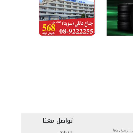
تواصل معنا
، الرملة ، يافا
للاعلان