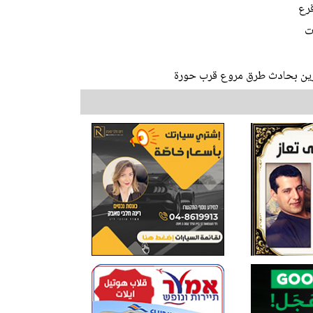
قرع
ت