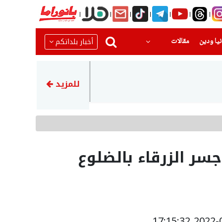
(current)
(current)
أخبار بلداتكم
يا ودين
مقالات
14:46
أكثر من 68 ألف مستجم زاروا شواطئ بحيرة طبريا خلال نهاية الأسبوع
للمزيد
من جسر الزرقاء بالضلوع