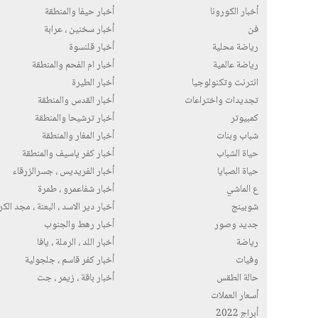
أخبار الكورونا
أخبار حيفا والمنطقة
فن
أخبار سخنين ، عرابة
رياضة محلية
أخبار قلنسوة
رياضة عالمية
أخبار ام الفحم والمنطقة
انترنت وتكنولوجيا
أخبار الطيرة
تجديدات واختراعات
أخبار القدس والمنطقة
كمبيوتر
أخبار ترشيحا والمنطقة
شباب وبنات
أخبار المغار والمنطقة
حياة الشباب
أخبار كفر ياسيف والمنطقة
حياة الصبايا
أخبار الفريديس ، جسرالزرقاء
ع الماشي
أخبار شفاعمرو ، طمرة
شوبينج
أخبار دير الاسد ، البعنة ، مجد الك
جديد وصور
أخبار رهط والجنوب
رياضة
أخبار اللد ، الرملة ، يافا
وفيات
أخبار كفر قاسم ، جلجولية
حالة الطقس
أخبار باقة ، زيمر ، جت
أسعار العملات
أبراج 2022