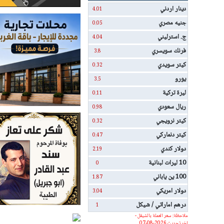
دينار اردني
4.01
جنيه مصري
0.05
ج. استرليني
4.04
فرنك سويسري
3.8
كيتر سويدي
0.32
يورو
3.5
ليرة تركية
0.11
ريال سعودي
0.98
كيتر نرويجي
0.32
كيتر دنماركي
0.47
دولار كندي
2.19
10 ليرات لبنانية
0
100 ين ياباني
1.87
دولار امريكي
3.04
درهم اماراتي / شيكل
1
ملاحظة: سعر العملة بالشيقل -
اخر تحديث 2026-08-07