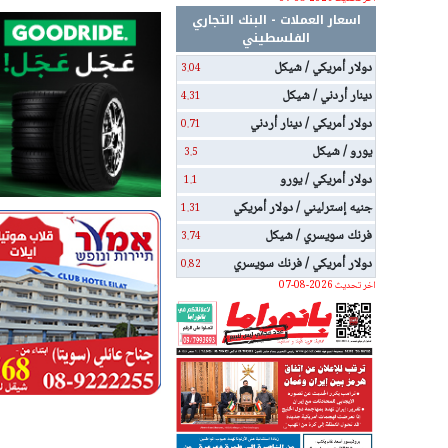
اسعار العملات - البنك التجاري
الفلسطيني
دولار أمريكي / شيكل
3.04
دينار أردني / شيكل
4.31
دولار أمريكي / دينار أردني
0.71
يورو / شيكل
3.5
دولار أمريكي / يورو
1.1
جنيه إسترليني / دولار أمريكي
1.31
فرنك سويسري / شيكل
3.74
دولار أمريكي / فرنك سويسري
0.82
اخر تحديث 2026-08-07