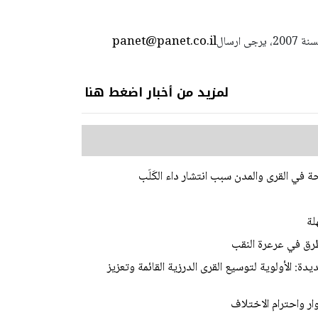
panet@panet.co.il
استعمال المضامين بموجب بند 27 أ لقانون الحقوق الأدبية لسنة 2007، يرجى ارسال
لمزيد من أخبار اضغط هنا
في القرى والمدن سبب انتشار داء الكَلَب
لة
رق في عرعرة النقب
ة: الأولوية لتوسيع القرى الدرزية القائمة وتعزيز
ر واحترام الاختلاف