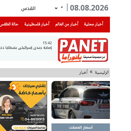
08.08.2026
°
(current)
(current)
(current)
أخبار محلية
أخبار من العالم
أخبار فلسطينية
حالة الطقس
15:42
إصابة جندي إسرائيلي بشظايا ذخي
الرئيسية
أخبار
أسعار العملات