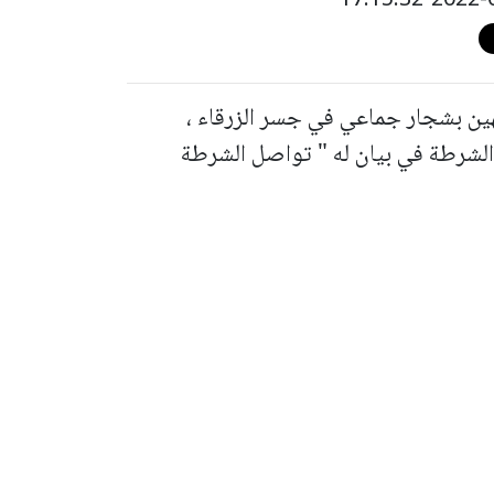
 القبض قبل قليل على 3 مشتبهين بشجار جماعي في جسر الزرقاء ،
الشرطة في بيان له " تواصل الشرطة