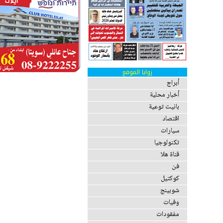
زوايا الموقع
أبراج
أخبار محلية
بانيت توعية
اقتصاد
سيارات
تكنولوجيا
قناة هلا
فن
كوكتيل
شوبينج
وفيات
مفقودات