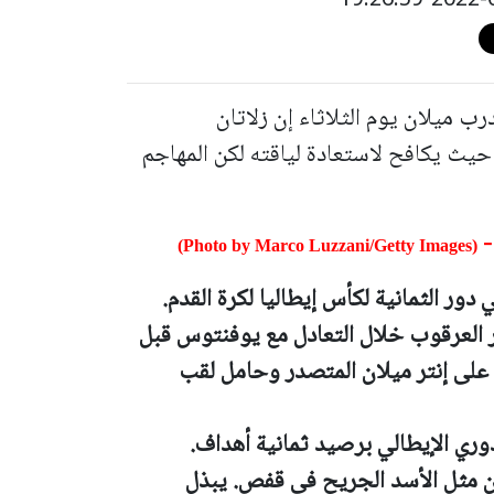
رب ميلان يوم الثلاثاء إن زلاتان
ث يكافح لاستعادة لياقته لكن المهاجم
-
(Photo by Marco Luzzani/Getty Images)
ور الثمانية لكأس إيطاليا لكرة القدم.
لغ عمره 40 عاما في وتر العرقوب خلال التعادل مع يوفنتوس قبل
فترة التوقف الدولي وغاب عن الانتصار 2-1 على إنتر ميلان المتصدر وحامل لقب
ري الإيطالي برصيد ثمانية أهداف.
 مثل الأسد الجريح في قفص. يبذل