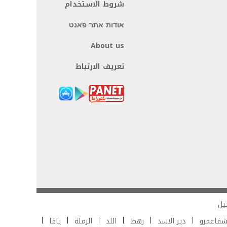
شروط الاستخدام
אודות אתר פאנט
About us
تعريف الارتباط
يل
فاعمرو
دير الاسد
رهط
اللد
الرملة
يافا