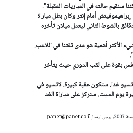
نا سنقيم حالته في المباريات المقبلة".
براهيموفيتش أمام إنتر وكان بطل مباراة
ئق بالشوط الثاني ليعدل ميلان تأخره
يء الأكثر أهمية هو مدى ثقتنا في اللاعب.
.
ميلان بكأس إيطاليا منذ 2003 وينافس بقوة على لقب الدوري حيث يتأخر
تسيو غدا. ستكون عقبة كبيرة. لاتسيو في
يرة يوم السبت. سنركز على مباراة الغد
panet@panet.co.il
استعمال المضامين بموجب بند 27 أ لقانون الحقوق الأدبية لسنة 2007، يرجى ارسال