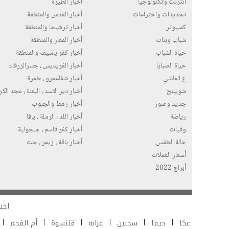
انترنت وتكنولوجيا
أخبار الطيرة
تجديدات واختراعات
أخبار القدس والمنطقة
كمبيوتر
أخبار ترشيحا والمنطقة
شباب وبنات
أخبار المغار والمنطقة
حياة الشباب
أخبار كفر ياسيف والمنطقة
حياة الصبايا
أخبار الفريديس ، جسرالزرقاء
ع الماشي
أخبار شفاعمرو ، طمرة
شوبينج
أخبار دير الاسد ، البعنة ، مجد الك
جديد وصور
أخبار رهط والجنوب
رياضة
أخبار اللد ، الرملة ، يافا
وفيات
أخبار كفر قاسم ، جلجولية
حالة الطقس
أخبار باقة ، زيمر ، جت
أسعار العملات
أبراج 2022
اخبا
عكا
حيفا
سخنين
عرابة
قلنسوة
أم الفحم