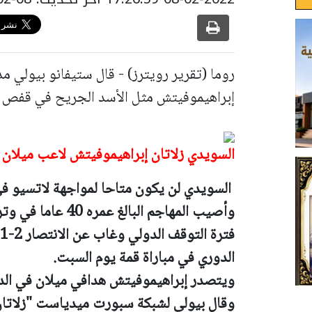
روما (تقرير رويترز) - قال ستيفانو بيولي مد
إبراهيموفيتش مثل الأسد الجريح في قفص حي
السويدي زلاتان إبراهيموفيتش لاعب ميلان 
السويدي لن يكون متاحا لمواجهة لاتسيو في د
وأصيب المهاجم البا
الدوري في مباراة قمة يوم السبت.
ويتصدر إبراهيموفيتش هدافي ميلان في الدو
وقال بيولي لشبكة سبورت ميدياست "زلاتان