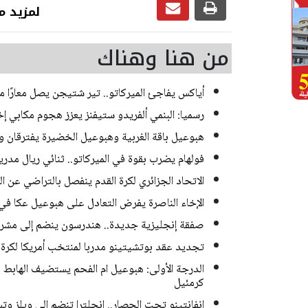
لمزيد من رياضة
من هنا وهناك
أياكس يفاجئ الميركاتو.. تير شتيجن يصل معارًا م
رسميا: البنمي ألفريدو ستيفنز يعزز هجوم مكابي إخ
هبوعيل باقة الغربية وهبوعيل الخضيرة يفترقان وديا 
فولهام يضرب بقوة في الميركاتو.. ثنائي ريال مدر
الاتحاد الجزائري لكرة القدم ينفصل بالتراضي عن 
الإخاء الناصرة يفرض التعادل على هبوعيل عكا في 
صفقة إنجليزية جديدة.. هندرسون ينضم إلى مشر
تجديد عقد بوتشيتينو مدربا لمنتخب أمريكا لكرة الق
الدرجة الأولى: هبوعيل ام الفحم يستضيف الهاب
كرمئيل
إنفانتينو تحت الحصار.. إنجلترا تنضم إلى ويلز و