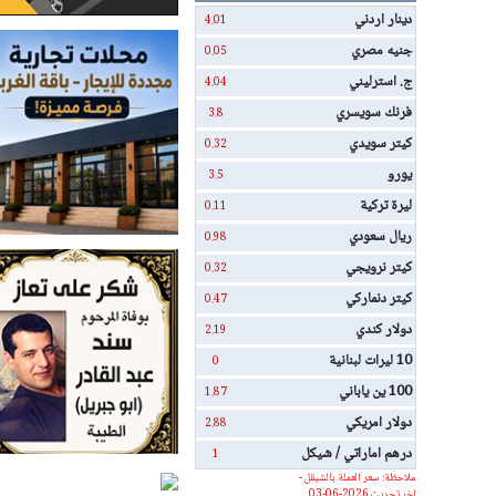
دينار اردني
4.01
جنيه مصري
0.05
ج. استرليني
4.04
فرنك سويسري
3.8
كيتر سويدي
0.32
يورو
3.5
ليرة تركية
0.11
ريال سعودي
0.98
كيتر نرويجي
0.32
كيتر دنماركي
0.47
دولار كندي
2.19
10 ليرات لبنانية
0
100 ين ياباني
1.87
دولار امريكي
2.88
درهم اماراتي / شيكل
1
ملاحظة: سعر العملة بالشيقل -
اخر تحديث 2026-06-03