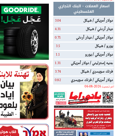
اسعار العملات - البنك التجاري
الفلسطيني
دولار أمريكي / شيكل
3.04
دينار أردني / شيكل
4.31
دولار أمريكي / دينار أردني
0.71
يورو / شيكل
3.5
دولار أمريكي / يورو
1.1
جنيه إسترليني / دولار أمريكي
1.31
فرنك سويسري / شيكل
3.74
دولار أمريكي / فرنك سويسري
0.82
اخر تحديث 2026-08-06