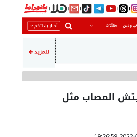
(current)
(current)
أخبار بلداتكم
يا ودين
مقالات
22:51
رضيع بحالة حرجةبعد تعرضه للا
للمزيد
يتش المصاب مثل