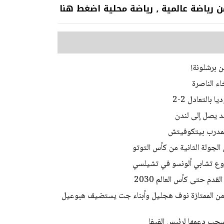
 عالمية ٫ رياضة محلية اضغط هنا
ن برشلونة!
اء الناصرة
بالتعادل 2-2
يد يصل إلى لندن
المدرب بيتكوفيتش
الجولة الثانية من كأس التوتو
وع تشابي ألونسو في تشيلسي
دم حتى كأس العالم 2030
ط من الممتازة نوف هجليل وأبناء جت يستضيف هبوعيل
تسحب دعمها لرئيس الفيفا