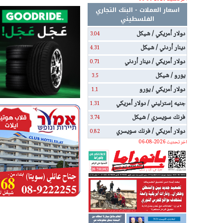
اسعار العملات - البنك التجاري
الفلسطيني
دولار أمريكي / شيكل
3.04
دينار أردني / شيكل
4.31
دولار أمريكي / دينار أردني
0.71
يورو / شيكل
3.5
دولار أمريكي / يورو
1.1
جنيه إسترليني / دولار أمريكي
1.31
فرنك سويسري / شيكل
3.74
دولار أمريكي / فرنك سويسري
0.82
اخر تحديث 2026-08-06