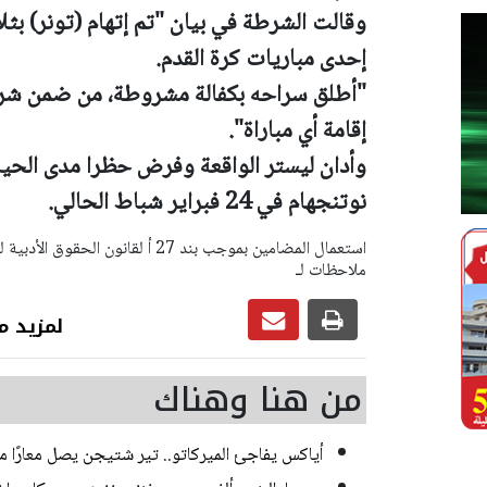
وقالت الشرطة في بيان "تم إتهام (تونر) بثل
إحدى مباريات كرة القدم.
"أطلق سراحه بكفالة مشروطة، من ضمن شرو
إقامة أي مباراة".
وأدان ليستر الواقعة وفرض حظرا مدى الحيا
نوتنجهام في 24 فبراير شباط الحالي.
ملاحظات لـ
لمزيد من رياضة
من هنا وهناك
أياكس يفاجئ الميركاتو.. تير شتيجن يصل معارًا م