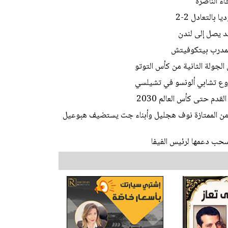
اء الناصرة
بالتعادل 2-2
يد يصل إلى لندن
المدرب بيتكوفيتش
الجولة الثانية من كأس التوتو
وع تشابي ألونسو في تشيلسي
دم حتى كأس العالم 2030
ط من الممتازة نوف هجليل وأبناء جت يستضيف هبوعيل
تسحب دعمها لرئيس الفيفا