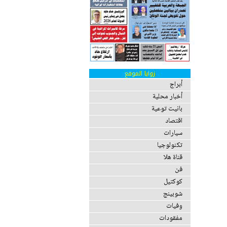
زوايا الموقع
أبراج
أخبار محلية
بانيت توعية
اقتصاد
سيارات
تكنولوجيا
قناة هلا
فن
كوكتيل
شوبينج
وفيات
مفقودات