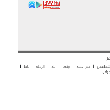
يل
فاعمرو
دير الاسد
رهط
اللد
الرملة
يافا
جولان