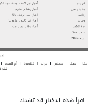
شوبينج
أخبار دير الاسد ، البعنة ، مجد الك
جديد وصور
أخبار رهط والجنوب
رياضة
أخبار اللد ، الرملة ، يافا
وفيات
أخبار كفر قاسم ، جلجولية
حالة الطقس
أخبار باقة ، زيمر ، جت
أسعار العملات
أبراج 2022
اخبا
عكا
حيفا
سخنين
عرابة
قلنسوة
أم الفحم
كفر 
اقرأ هذه الاخبار قد تهمك