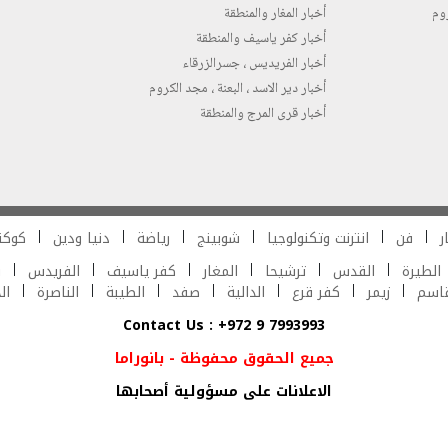
روم
أخبار المغار والمنطقة
أخبار كفر ياسيف والمنطقة
أخبار الفريديس ، جسرالزرقاء
أخبار دير الاسد ، البعنة ، مجد الكروم
أخبار قرى المرج والمنطقة
ر
فن
انترنت وتكنولوجيا
شوبينج
رياضة
دنيا ودين
كوكت
الطيرة
القدس
ترشيحا
المغار
كفر ياسيف
الفريدس
ش
قاسم
زيمر
كفر قرع
الدالية
صفد
الطيبة
الناصرة
ال
Contact Us : +972 9 7993993
جميع الحقوق محفوظة - بانوراما
الاعلانات على مسؤولية أصحابها