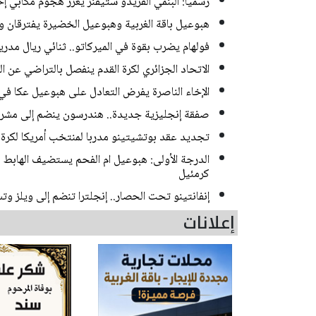
رسميا: البنمي ألفريدو ستيفنز يعزز هجوم مكابي إخ
هبوعيل باقة الغربية وهبوعيل الخضيرة يفترقان وديا 
فولهام يضرب بقوة في الميركاتو.. ثنائي ريال مدر
الاتحاد الجزائري لكرة القدم ينفصل بالتراضي عن 
الإخاء الناصرة يفرض التعادل على هبوعيل عكا في 
صفقة إنجليزية جديدة.. هندرسون ينضم إلى مشر
تجديد عقد بوتشيتينو مدربا لمنتخب أمريكا لكرة الق
الدرجة الأولى: هبوعيل ام الفحم يستضيف الهاب
كرمئيل
إنفانتينو تحت الحصار.. إنجلترا تنضم إلى ويلز و
إعلانات