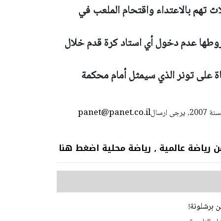
اث تهم بالاعتداء واقتحام الملعب في
طها عدم دخول أي استاد كرة قدم خلال
ة على تونر الذي سيمثل أمام محكمة
panet@panet.co.il
استعمال المضامين بموجب بند 27 أ لقانون الحقوق الأدبية لسنة 2007، يرجى ارسال
 عالمية ٫ رياضة محلية اضغط هنا
ن برشلونة!