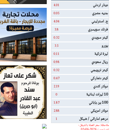
دينار اردني
4.01
جنيه مصري
0.05
ج. استرليني
4.04
فرنك سويسري
3.8
كيتر سويدي
0.32
يورو
3.5
ليرة تركية
0.11
ريال سعودي
0.98
كيتر نرويجي
0.32
كيتر دنماركي
0.47
دولار كندي
2.19
10 ليرات لبنانية
0
100 ين ياباني
1.87
دولار امريكي
2.88
درهم اماراتي / شيكل
1
ملاحظة: سعر العملة بالشيقل -
اخر تحديث 2026-06-03