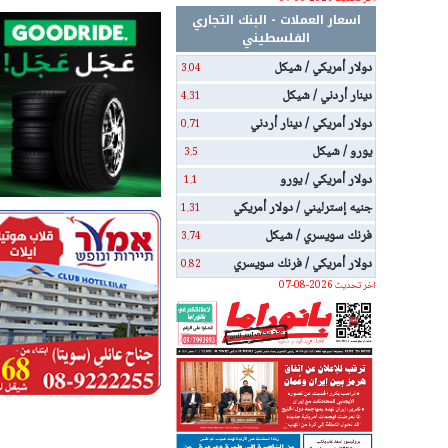
اسعار العملات - البنك التجاري
الفلسطيني
دولار أمريكي / شيكل
3.04
دينار أردني / شيكل
4.31
دولار أمريكي / دينار أردني
0.71
يورو / شيكل
3.5
دولار أمريكي / يورو
1.1
جنيه إسترليني / دولار أمريكي
1.31
فرنك سويسري / شيكل
3.74
دولار أمريكي / فرنك سويسري
0.82
اخر تحديث 2026-08-07