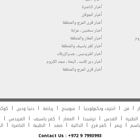
أخبار الناصرة
أخبار الجولان
أخبار قرى المرج والمنطقة
أخبار سخنين ، عرابة
روم
أخبار المغار والمنطقة
أخبار كفر ياسيف والمنطقة
أخبار الفريديس ، جسرالزرقاء
أخبار دير الاسد ، البعنة ، مجد الكروم
أخبار قرى المرج والمنطقة
ر
فن
انترنت وتكنولوجيا
شوبينج
رياضة
دنيا ودين
كوكت
الطيرة
القدس
ترشيحا
المغار
كفر ياسيف
الفريدس
ش
قاسم
زيمر
كفر قرع
الدالية
صفد
الطيبة
الناصرة
ال
Contact Us : +972 9 7993993