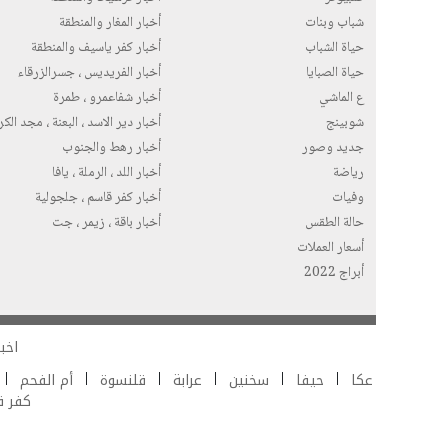
شباب وبنات
أخبار المغار والمنطقة
حياة الشباب
أخبار كفر ياسيف والمنطقة
حياة الصبايا
أخبار الفريديس ، جسرالزرقاء
ع الماشي
أخبار شفاعمرو ، طمرة
شوبينج
أخبار دير الاسد ، البعنة ، مجد الك
جديد وصور
أخبار رهط والجنوب
رياضة
أخبار اللد ، الرملة ، يافا
وفيات
أخبار كفر قاسم ، جلجولية
حالة الطقس
أخبار باقة ، زيمر ، جت
أسعار العملات
أبراج 2022
اخبا
عكا
حيفا
سخنين
عرابة
قلنسوة
أم الفحم
كفر 