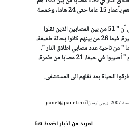
وتشير المعطيات الى ان 95% من مصابي اطلاق النار أي 156 مصابا من بين 165 هم
من الرجال، ومعظم المصابين ( 59 شخصا ) هم بأعمار 15 عاما حتى 24 هاما، وخمسة
وأشار متحدث بلسان مسشتفى " رمبام " الى أن " 51 من بين المصابين الذين نقلوا
للمستشفى خلال عام 2021 كانوا بحالة خطيرة، فيما 26 من بينهم كانوا بحالة طفيفة،
ما " من ناحية عدد مصابي اطلاق النار ".
21 من بين المصابين الذين نقلوا الى " رمبام " أصيبوا في حيفا، 21 مصابا من طمرة،
panet@panet.co.il
استعمال المضامين بموجب بند 27 أ لقانون الحقوق الأدبية لسنة 2007، يرجى ارسال
لمزيد من أخبار اضغط هنا