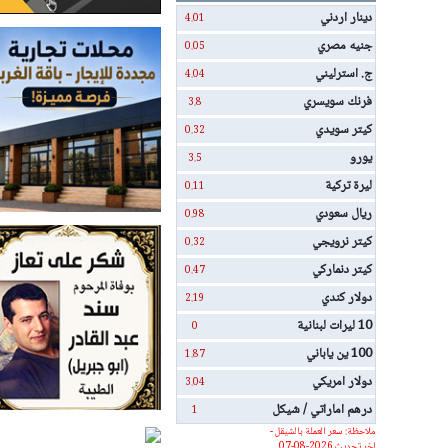
دينار اردني
4.01
جنيه مصري
0.05
ج. استرليني
4.04
فرنك سويسري
3.8
كيتر سويدي
0.32
يورو
3.5
ليرة تركية
0.11
ريال سعودي
0.98
كيتر نرويجي
0.32
كيتر دنماركي
0.47
دولار كندي
2.19
10 ليرات لبنانية
0
100 ين ياباني
1.87
دولار امريكي
3.04
درهم اماراتي / شيكل
1
ملاحظة: سعر العملة بالشيقل -
اخر تحديث 2026-08-07