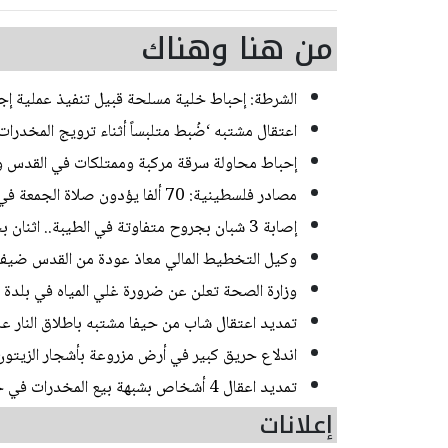
من هنا وهناك
الشرطة: إحباط خلية مسلحة قبيل تنفيذ عملية إجرامية ف
اعتقال مشتبه ‘ضُبط متلبساً أثناء ترويج المخدر
إحباط محاولة سرقة مركبة وممتلكات في القدس و
مصادر فلسطينية: 70 ألفا يؤدون صلاة الجمعة في المسجد الأقصى
إصابة 3 شبان بجروح متفاوتة في الطيبة.. اثنان بحالة خطيرة
وكيل التخطيط المالي معاذ عودة من القدس ضيف
وزارة الصحة تعلن عن ضرورة غلي المياه في بلدة
تمديد اعتقال شاب من حيفا مشتبه باطلاق النار 
اندلاع حريق كبير في أرض مزروعة بأشجار الزيتون
تمديد اعقال 4 أشخاص بشبهة بيع المخدرات في حي ضاحية البريد بالقدس
إعلانات