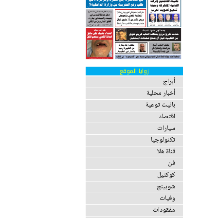
زوايا الموقع
أبراج
أخبار محلية
بانيت توعية
اقتصاد
سيارات
تكنولوجيا
قناة هلا
فن
كوكتيل
شوبينج
وفيات
مفقودات