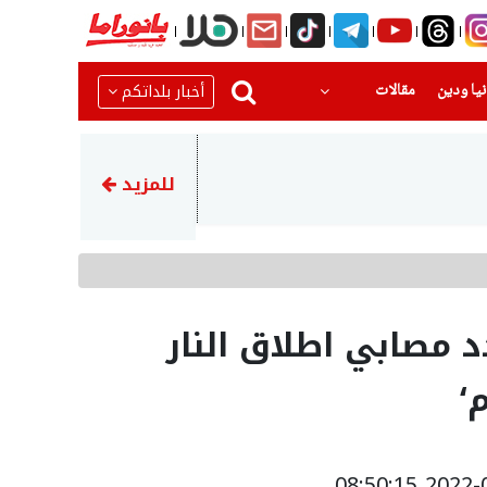
(current)
(current)
أخبار بلداتكم
يا ودين
مقالات
06:37
مصرع الفتى محمد القريناوي م
للمزيد
مصابي اطلاق النار