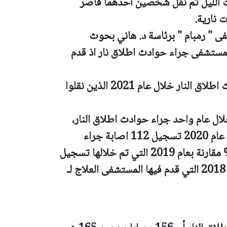
ت الليل تم نقل شخصين أحدهما قاصر
" رمبام " برئاسة د. هاني بحوث
مستشفى جراء حوادث اطلاق نار اذ قدم
ويتضح من المعطيات أن عدد مصابي حوادث اطلاق النار خلال عام 2021 الذين نقلوا
ل عام واحد جراء حوادث اطلاق النار،
وهو ارتفاع بحوالي 47%، علما انه تم خلال عام 2020 تسجيل 112 اصابة جراء
حوادث اطلاق نار، وهو ارتفاع بحوالي 74% مقارنة بعام 2019 التي تم خلالها تسجيل
95 إصابة، مقابل ارتفاع 162% مقارنة بعام 2018 التي قدم فيها المستشفى العلاج لـ