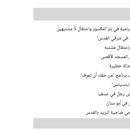
ي بئر المكسور واعتقال 5 مشتبهين
ات في شرقي القدس‘
اعتقال مشتبه
 برنامج ‘من حقك أن تعرف‘
 ‘يتسيتس‘
على رجل في عسفيا
 في أبو سنان