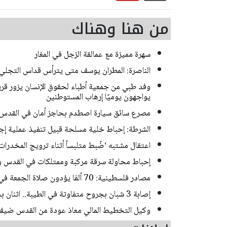
من هنا وهناك
سهرة مميزة مع عمالقة الزجل في المغار
الناصرة: المطران يوسف متى يترأس قداس التجلي
وفد طبي من جمعية أطباء لحقوق الإنسان يزور قرية
يواجهون يوميًا إرهاب المستوطنين
مصرع سائق سيارة اصطدم بحاجز أمان في القدس
الشرطة: إحباط خلية مسلحة قبيل تنفيذ عملية إجرامية ف
اعتقال مشتبه ‘ضُبط متلبساً أثناء ترويج المخدر
إحباط محاولة سرقة مركبة وممتلكات في القدس و
مصادر فلسطينية: 70 ألفا يؤدون صلاة الجمعة في المسجد الأقصى
إصابة 3 شبان بجروح متفاوتة في الطيبة.. اثنان بحالة خطيرة
وكيل التخطيط المالي معاذ عودة من القدس ضيف