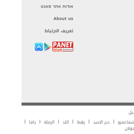
אודות אתר פאנט
About us
تعريف الارتباط
يل
فاعمرو
دير الاسد
رهط
اللد
الرملة
يافا
جولان