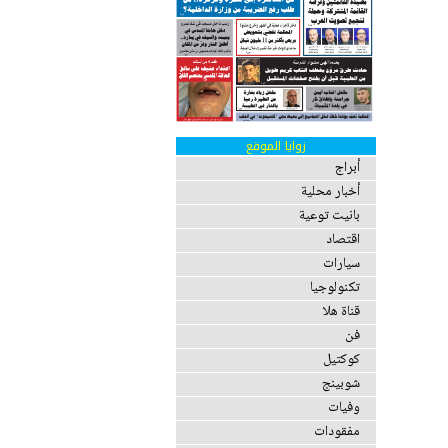
زوايا الموقع
أبراج
أخبار محلية
بانيت توعية
اقتصاد
سيارات
تكنولوجيا
قناة هلا
فن
كوكتيل
شوبينج
وفيات
مفقودات