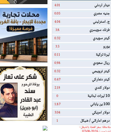
دينار اردني
4.01
جنيه مصري
0.05
ج. استرليني
4.04
فرنك سويسري
3.8
كيتر سويدي
0.32
يورو
3.5
ليرة تركية
0.11
ريال سعودي
0.98
كيتر نرويجي
0.32
كيتر دنماركي
0.47
دولار كندي
2.19
10 ليرات لبنانية
0
100 ين ياباني
1.87
دولار امريكي
3.04
درهم اماراتي / شيكل
1
ملاحظة: سعر العملة بالشيقل -
اخر تحديث 2026-08-07