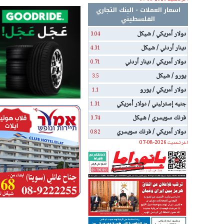
اسعار العملات - البنك التجاري
الفلسطيني
دولار أمريكي / شيكل
3.04
دينار أردني / شيكل
4.31
دولار أمريكي / دينار أردني
0.71
يورو / شيكل
3.5
دولار أمريكي / يورو
1.1
جنيه إسترليني / دولار أمريكي
1.31
فرنك سويسري / شيكل
3.74
دولار أمريكي / فرنك سويسري
0.82
اخر تحديث 2026-08-07