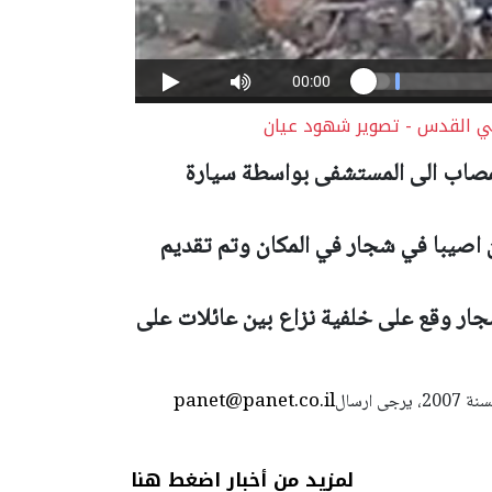
ي القدس - تصوير شهود عيان
لمصاب الى المستشفى بواسطة سيارة
اصيبا في شجار في المكان وتم تقديم
جار وقع على خلفية نزاع بين عائلات على
panet@panet.co.il
استعمال المضامين بموجب بند 27 أ لقانون الحقوق الأدبية لسنة 2007، يرجى ارسال
لمزيد من أخبار اضغط هنا