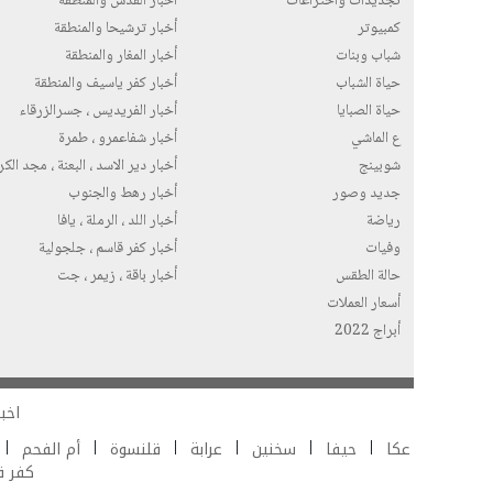
تجديدات واختراعات
أخبار القدس والمنطقة
كمبيوتر
أخبار ترشيحا والمنطقة
شباب وبنات
أخبار المغار والمنطقة
حياة الشباب
أخبار كفر ياسيف والمنطقة
حياة الصبايا
أخبار الفريديس ، جسرالزرقاء
ع الماشي
أخبار شفاعمرو ، طمرة
شوبينج
أخبار دير الاسد ، البعنة ، مجد الك
جديد وصور
أخبار رهط والجنوب
رياضة
أخبار اللد ، الرملة ، يافا
وفيات
أخبار كفر قاسم ، جلجولية
حالة الطقس
أخبار باقة ، زيمر ، جت
أسعار العملات
أبراج 2022
اخبا
عكا
حيفا
سخنين
عرابة
قلنسوة
أم الفحم
كفر 