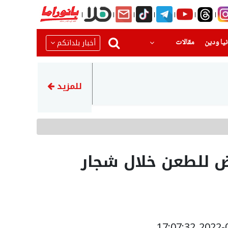
(current)
(current)
أخبار بلداتكم
يا ودين
مقالات
08:52
الحوثيون يهاجمون مأرب مجددا و
للمزيد
ض للطعن خلال شجار