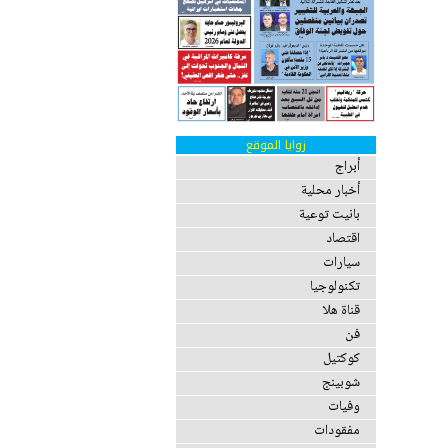
زوايا الموقع
أبراج
أخبار محلية
بانيت توعية
اقتصاد
سيارات
تكنولوجيا
قناة هلا
فن
كوكتيل
شوبينج
وفيات
مفقودات