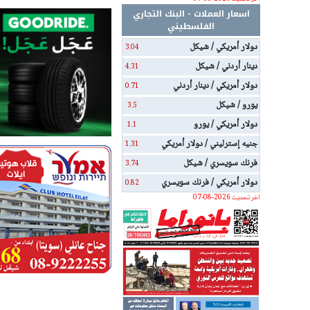
اسعار العملات - البنك التجاري
الفلسطيني
دولار أمريكي / شيكل
3.04
دينار أردني / شيكل
4.31
دولار أمريكي / دينار أردني
0.71
يورو / شيكل
3.5
دولار أمريكي / يورو
1.1
جنيه إسترليني / دولار أمريكي
1.31
فرنك سويسري / شيكل
3.74
دولار أمريكي / فرنك سويسري
0.82
اخر تحديث 2026-08-07