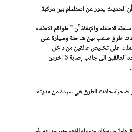
أن الحديث يدور عن اصطدام بين مركبة
لطة الاطفاء والإنقاذ أن " طواقم الاطفاء
حادث طرق صعب بين شاحنة وسيارة على
لطواقم عملت على تخليص عالقين من داخل
السيارة، حيث اعلنت الطواقم الطبية وفاة احد العالقين الى جانب إصابة 6 اخرين
.
ان ضحية حادث الطرق هي سيدة من مدينة
ضحية حادث الطرق المرحومة مديحة كامل جبارين (38 عاما) من سكان مدينة ام الفحم وهي متزوجة وأم