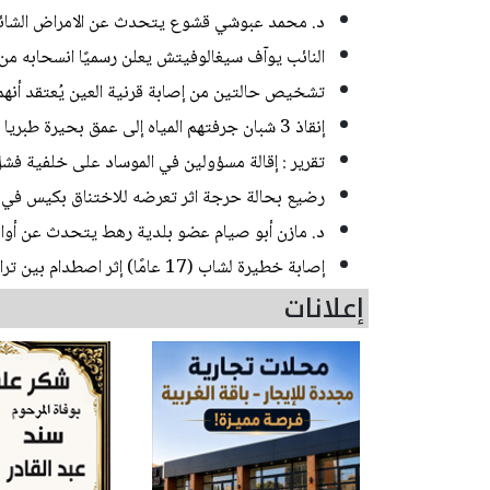
د. محمد عبوشي قشوع يتحدث عن الامراض الشائعة
النائب يوآف سيغالوفيتش يعلن رسميًا انسحابه م
تشخيص حالتين من إصابة قرنية العين يُعتقد أنه
إنقاذ 3 شبان جرفتهم المياه إلى عمق بحيرة طبريا
تقرير : إقالة مسؤولين في الموساد على خلفية فشل
رضيع بحالة حرجة اثر تعرضه للاختناق بكيس في ب
د. مازن أبو صيام عضو بلدية رهط يتحدث عن أوامر
إصابة خطيرة لشاب (17 عامًا) إثر اصطدام بين تراكتورون وشاحنة في يركا
إعلانات