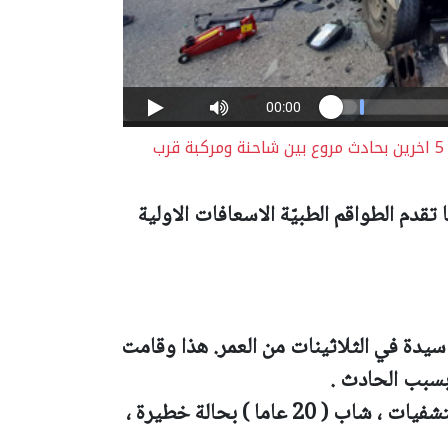
مصرع مديحة كامل جبارين من ام الفحم واصابة 5 اخرين بحادث مروع بين شاحنة ومركبة قرب
م الطواقم الطبيّة الاسعافات الاولية
 سيدة في الثلاثينات من العمر. هذا وقامت
وجاءنا لاحقا أنه تم نقل 5 مصابين الى المستشفيات ، شاب ( 20 عاما ) بحالة خطيرة ،