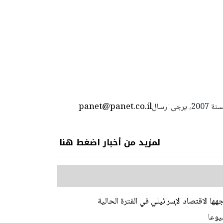
panet@panet.co.il
استعمال المضامين بموجب بند 27 أ لقانون الحقوق الأدبية لسنة 2007، يرجى ارسال
لمزيد من أخبار اضغط هنا
ا الاقتصاد الإسرائيلي في الفترة الحالية
يوعا