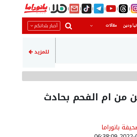
(current)
(current)
أخبار بلداتكم
يا ودين
مقالات
08:36
تقرير: ترامب يصدر تعليمات بإج
للمزيد
ن من ام الفحم بحادث
يفة بانوراما