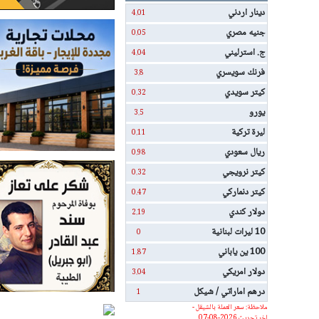
دينار اردني
4.01
جنيه مصري
0.05
ج. استرليني
4.04
فرنك سويسري
3.8
كيتر سويدي
0.32
يورو
3.5
ليرة تركية
0.11
ريال سعودي
0.98
كيتر نرويجي
0.32
كيتر دنماركي
0.47
دولار كندي
2.19
10 ليرات لبنانية
0
100 ين ياباني
1.87
دولار امريكي
3.04
درهم اماراتي / شيكل
1
ملاحظة: سعر العملة بالشيقل -
اخر تحديث 2026-08-07