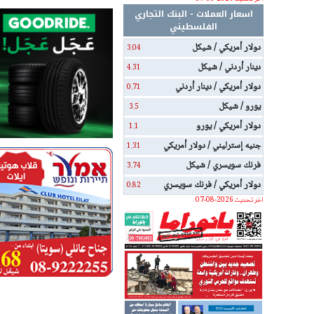
اسعار العملات - البنك التجاري
الفلسطيني
دولار أمريكي / شيكل
3.04
دينار أردني / شيكل
4.31
دولار أمريكي / دينار أردني
0.71
يورو / شيكل
3.5
دولار أمريكي / يورو
1.1
جنيه إسترليني / دولار أمريكي
1.31
فرنك سويسري / شيكل
3.74
دولار أمريكي / فرنك سويسري
0.82
اخر تحديث 2026-08-07