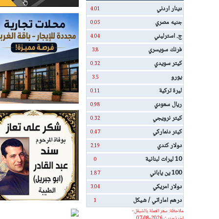
دينار اردني
4.01
جنيه مصري
0.05
ج. استرليني
4.04
فرنك سويسري
3.8
كيتر سويدي
0.32
يورو
3.5
ليرة تركية
0.11
ريال سعودي
0.98
كيتر نرويجي
0.32
كيتر دنماركي
0.47
دولار كندي
2.19
10 ليرات لبنانية
0
100 ين ياباني
1.87
دولار امريكي
3.04
درهم اماراتي / شيكل
1
ملاحظة: سعر العملة بالشيقل -
اخر تحديث 2026-08-07