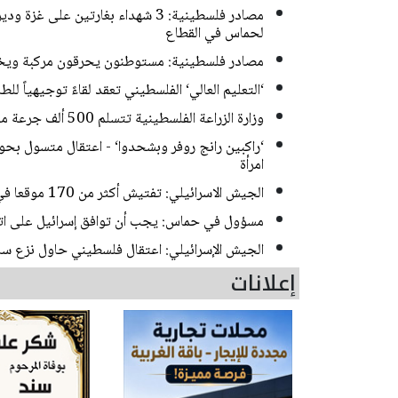
لحماس في القطاع
مصادر فلسطينية: مستوطنون يحرقون مركبة ويخ
‘التعليم العالي‘ الفلسطيني تعقد لقاءً توجيهياً للط
وزارة الزراعة الفلسطينية تتسلم 500 ألف جرعة من لقاح الحمى المالطية
‘راكبين رانج روفر وبشحدوا‘ - اعتقال متسول بح
امرأة
الجيش الاسرائيلي: تفتيش أكثر من 170 موقعا في بيت أمّر بالخليل واعتقال مطلوبين
مسؤول في حماس: يجب أن توافق إسرائيل على اتفا
الجيش الإسرائيلي: اعتقال فلسطيني حاول نزع سل
إعلانات