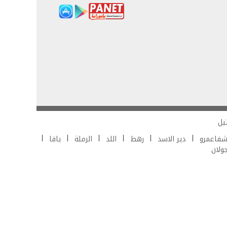
يل
فاعمرو
دير الاسد
رهط
اللد
الرملة
يافا
جولان