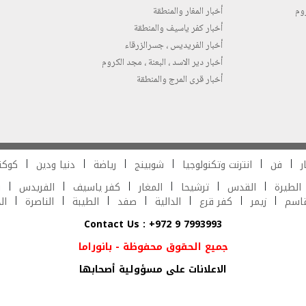
روم
أخبار المغار والمنطقة
أخبار كفر ياسيف والمنطقة
أخبار الفريديس ، جسرالزرقاء
أخبار دير الاسد ، البعنة ، مجد الكروم
أخبار قرى المرج والمنطقة
ر
فن
انترنت وتكنولوجيا
شوبينج
رياضة
دنيا ودين
كوكت
الطيرة
القدس
ترشيحا
المغار
كفر ياسيف
الفريدس
ش
قاسم
زيمر
كفر قرع
الدالية
صفد
الطيبة
الناصرة
ال
Contact Us : +972 9 7993993
جميع الحقوق محفوظة - بانوراما
الاعلانات على مسؤولية أصحابها