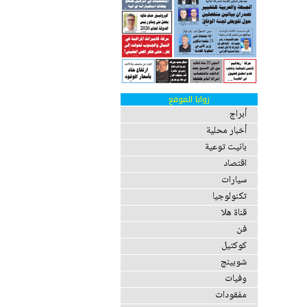
زوايا الموقع
أبراج
أخبار محلية
بانيت توعية
اقتصاد
سيارات
تكنولوجيا
قناة هلا
فن
كوكتيل
شوبينج
وفيات
مفقودات