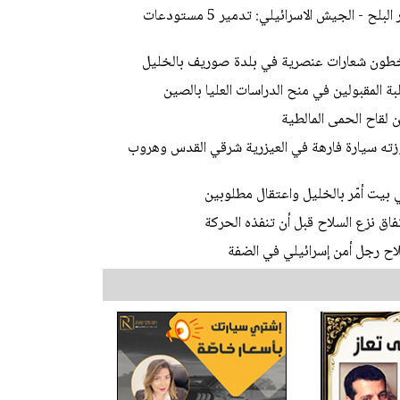
مصادر فلسطينية: 3 شهداء بغارتين على غزة ودير البلح - الجيش الاسرائيلي: تدمير 5 مستودعات
طون شعارات عنصرية في بلدة صوريف بالخليل
لبة المقبولين في منح الدراسات العليا بالصين
وزته سيارة فارهة في العيزرية شرقي القدس وهروب
ق نزع السلاح قبل أن تنفذه الحركة
اح رجل أمن إسرائيلي في الضفة