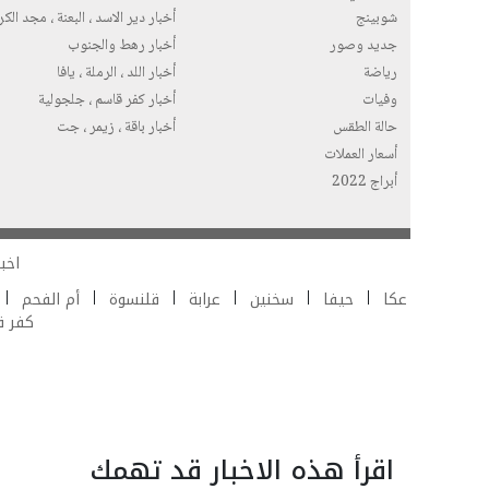
شوبينج
أخبار دير الاسد ، البعنة ، مجد الك
جديد وصور
أخبار رهط والجنوب
رياضة
أخبار اللد ، الرملة ، يافا
وفيات
أخبار كفر قاسم ، جلجولية
حالة الطقس
أخبار باقة ، زيمر ، جت
أسعار العملات
أبراج 2022
اخبا
عكا
حيفا
سخنين
عرابة
قلنسوة
أم الفحم
كفر 
اقرأ هذه الاخبار قد تهمك