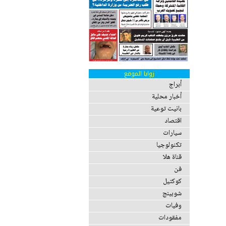
زوايا الموقع
أبراج
أخبار محلية
بانيت توعية
اقتصاد
سيارات
تكنولوجيا
قناة هلا
فن
كوكتيل
شوبينج
وفيات
مفقودات