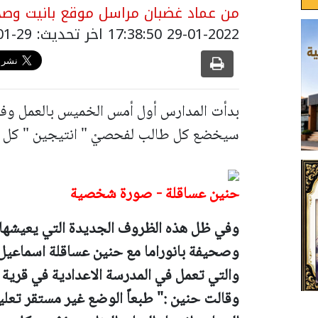
من عماد غضبان مراسل موقع بانيت وصحي
29-01-2022 17:38:50
اخر تحديث: 29-01-2022 19:38:50
بدأت المدارس أول أمس الخميس بالعمل وفق
سيخضع كل طالب لفحصيْ " انتيجين " كل أس
حنين عساقلة - صورة شخصية
وفي ظل هذه الظروف الجديدة التي يعيشها ا
وصحيفة بانوراما مع حنين عساقلة اسماعيل،
والتي تعمل في المدرسة الاعدادية في قرية ال
وقالت حنين :" طبعاً الوضع غير مستقر تعليم