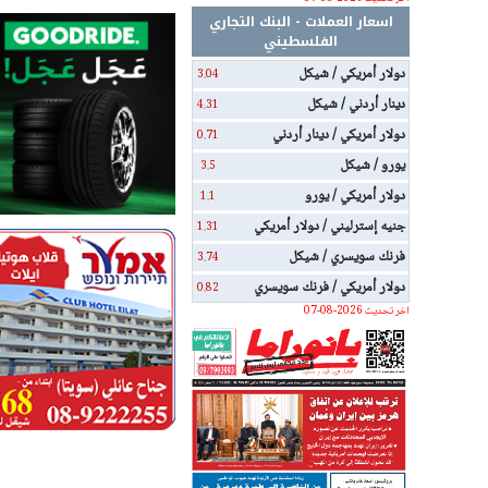
اسعار العملات - البنك التجاري
الفلسطيني
دولار أمريكي / شيكل
3.04
دينار أردني / شيكل
4.31
دولار أمريكي / دينار أردني
0.71
يورو / شيكل
3.5
دولار أمريكي / يورو
1.1
جنيه إسترليني / دولار أمريكي
1.31
فرنك سويسري / شيكل
3.74
دولار أمريكي / فرنك سويسري
0.82
اخر تحديث 2026-08-07