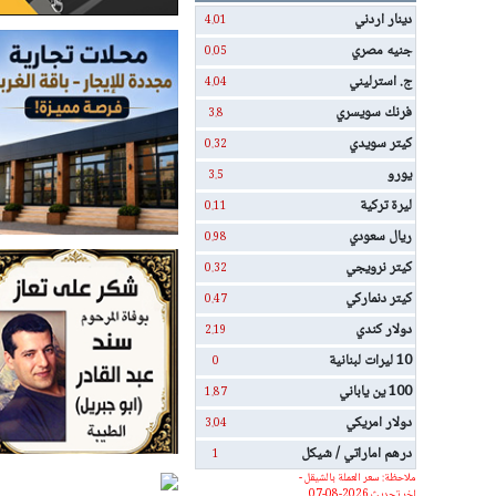
دينار اردني
4.01
جنيه مصري
0.05
ج. استرليني
4.04
فرنك سويسري
3.8
كيتر سويدي
0.32
يورو
3.5
ليرة تركية
0.11
ريال سعودي
0.98
كيتر نرويجي
0.32
كيتر دنماركي
0.47
دولار كندي
2.19
10 ليرات لبنانية
0
100 ين ياباني
1.87
دولار امريكي
3.04
درهم اماراتي / شيكل
1
ملاحظة: سعر العملة بالشيقل -
اخر تحديث 2026-08-07