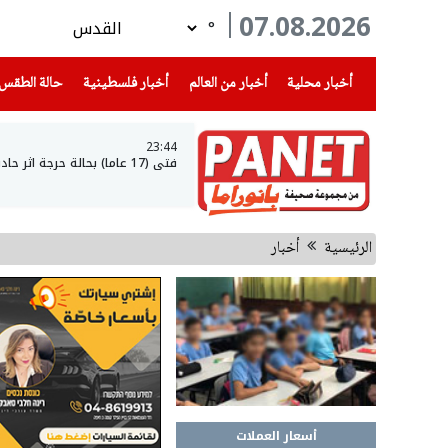
07.08.2026
°
(current)
(current)
(current)
أخبار محلية
أخبار من العالم
أخبار فلسطينية
حالة الطقس
23:44
فتى (17 عاما) بحالة حرجة اثر حادث طرق في عرعرة النقب
الرئيسية
أخبار
أسعار العملات