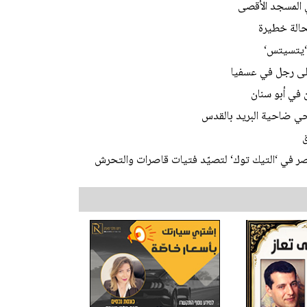
 ‘يتسيتس‘
على رجل في عسفيا
 في أبو سنان
 في ‘التيك توك‘ لتصيّد فتيات قاصرات والتحرش